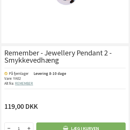
Remember - Jewellery Pendant 2 -
Smykkevedhæng
På fjernlager
Levering
8-10 dage
Vare:
YA02
Alt fra:
REMEMBER
119,00
DKK
LÆG I KURVEN