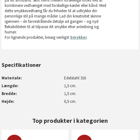
på dit armbånd. Skift nemt mellem forskellige looks ved at
kombinere vedhænget med forskellige kæder eller bånd. Med
dette smykkevedhæng får du friheden til at udtrykke din
personlige stil på mange måder. Lad din kreativitet skinne
igennem – én farvestrålende detalje ad gangen – og nyd
fleksibiliteten til at tilpasse dit smykke efter anledning og
humør.
For lignende produkter, besøg venligst
Smykker
.
Specifikationer
Materiale
Edelstahl 316
Længde
1,5 cm.
Bredde
1,5 cm.
Højde
0,5 cm.
Top produkter i kategorien