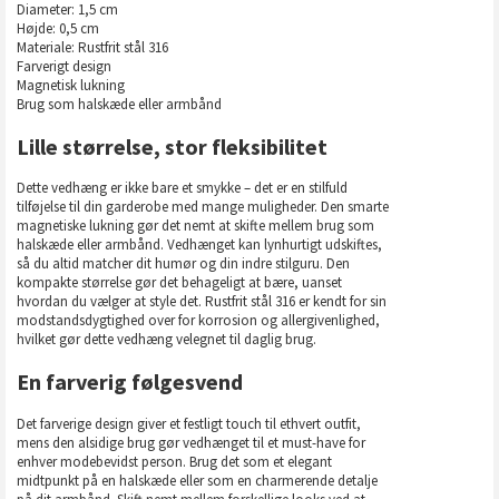
Diameter: 1,5 cm
Højde: 0,5 cm
Materiale: Rustfrit stål 316
Farverigt design
Magnetisk lukning
Brug som halskæde eller armbånd
Lille størrelse, stor fleksibilitet
Dette vedhæng er ikke bare et smykke – det er en stilfuld
tilføjelse til din garderobe med mange muligheder. Den smarte
magnetiske lukning gør det nemt at skifte mellem brug som
halskæde eller armbånd. Vedhænget kan lynhurtigt udskiftes,
så du altid matcher dit humør og din indre stilguru. Den
kompakte størrelse gør det behageligt at bære, uanset
hvordan du vælger at style det. Rustfrit stål 316 er kendt for sin
modstandsdygtighed over for korrosion og allergivenlighed,
hvilket gør dette vedhæng velegnet til daglig brug.
En farverig følgesvend
Det farverige design giver et festligt touch til ethvert outfit,
mens den alsidige brug gør vedhænget til et must-have for
enhver modebevidst person. Brug det som et elegant
midtpunkt på en halskæde eller som en charmerende detalje