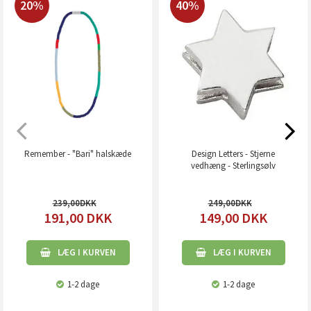
20%
40%
Remember - "Bari" halskæde
Design Letters - Stjerne
vedhæng - Sterlingsølv
239,00
249,00
191,00
DKK
149,00
DKK
LÆG I KURVEN
LÆG I KURVEN
1-2 dage
1-2 dage