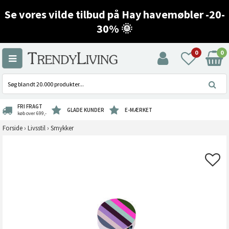
Se vores vilde tilbud på Hay havemøbler -20-
30% 🌞
0
0
FRI FRAGT
GLADE KUNDER
E-MÆRKET
køb over 699,-
Forside
›
Livsstil
›
Smykker