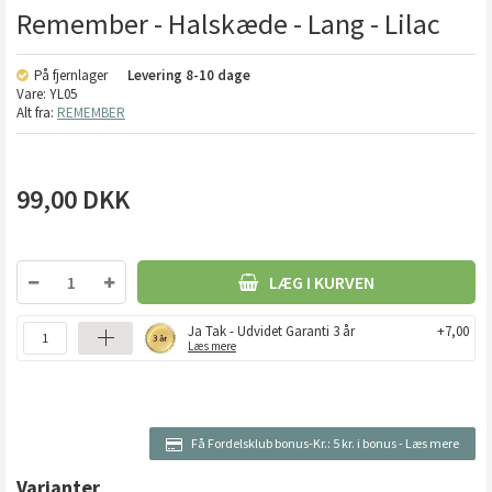
Remember - Halskæde - Lang - Lilac
På fjernlager
Levering
8-10 dage
Vare:
YL05
Alt fra:
REMEMBER
99,00
DKK
LÆG I KURVEN
Ja Tak - Udvidet Garanti 3 år
+7,00
Læs mere
Få Fordelsklub bonus-Kr.:
5 kr. i bonus
-
Læs mere
Varianter