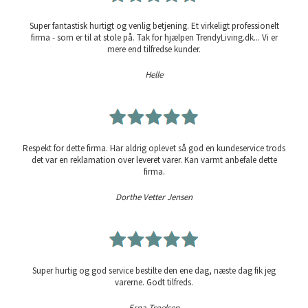
Super fantastisk hurtigt og venlig betjening. Et virkeligt professionelt
firma - som er til at stole på. Tak for hjælpen TrendyLiving.dk... Vi er
mere end tilfredse kunder.
Helle
Respekt for dette firma. Har aldrig oplevet så god en kundeservice trods
det var en reklamation over leveret varer. Kan varmt anbefale dette
firma.
Dorthe Vetter Jensen
Super hurtig og god service bestilte den ene dag, næste dag fik jeg
varerne. Godt tilfreds.
Erna Troelsen