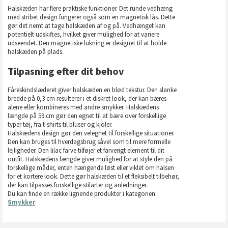
Halskæden har flere praktiske funktioner. Det runde vedhæng
med stribet design fungerer også som en magnetisk lås. Dette
gør det nemt at tage halskæden af og på. Vedhænget kan
potentielt udskiftes, hvilket giver mulighed for at variere
udseendet. Den magnetiske lukning er designet til at holde
halskæden på plads.
Tilpasning efter dit behov
Fåreskindslæderet giver halskæden en blød tekstur. Den slanke
bredde på 0,3 cm resulterer i et diskret look, der kan bæres
alene eller kombineres med andre smykker. Halskædens
længde på 59 cm gør den egnet til at bære over forskellige
typer tøj, fra t-shirts til bluser og kjoler.
Halskædens design gør den velegnet til forskellige situationer.
Den kan bruges til hverdagsbrug såvel som til mere formelle
lejligheder. Den lilac farve tilføjer et farverigt element til dit
outfit. Halskædens længde giver mulighed for at style den på
forskellige måder, enten hængende løst eller viklet om halsen
for et kortere look. Dette gør halskæden til et fleksibelt tilbehør,
der kan tilpasses forskellige stilarter og anledninger.
Du kan finde en række lignende produkter i kategorien
Smykker
.