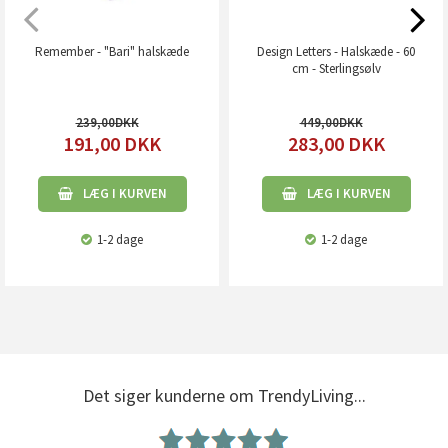
Remember - "Bari" halskæde
Design Letters - Halskæde - 60
cm - Sterlingsølv
239,00
449,00
191,00
DKK
283,00
DKK
LÆG I KURVEN
LÆG I KURVEN
1-2 dage
1-2 dage
Det siger kunderne om TrendyLiving...