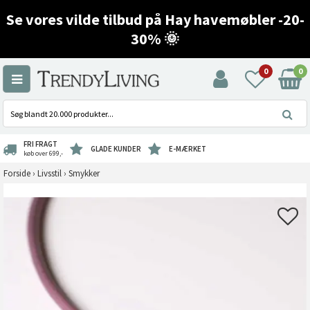
Se vores vilde tilbud på Hay havemøbler -20-
30% 🌞
0
0
FRI FRAGT
GLADE KUNDER
E-MÆRKET
køb over 699,-
Forside
›
Livsstil
›
Smykker