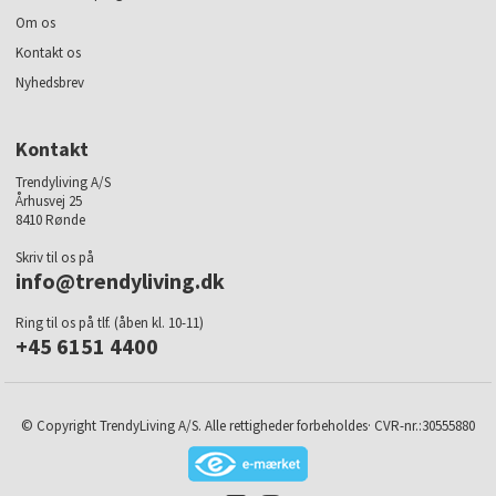
Om os
Kontakt os
Nyhedsbrev
Kontakt
Trendyliving A/S
Århusvej 25
8410 Rønde
Skriv til os på
info@trendyliving.dk
Ring til os på tlf. (åben kl. 10-11)
+45 6151 4400
© Copyright TrendyLiving A/S. Alle rettigheder forbeholdes· CVR-nr.:30555880