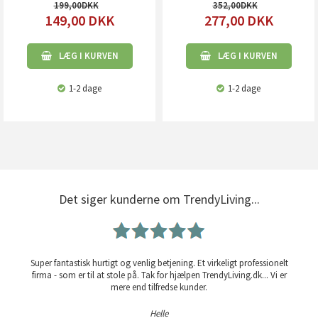
199,00
352,00
149,00
DKK
277,00
DKK
LÆG I KURVEN
LÆG I KURVEN
1-2 dage
1-2 dage
Det siger kunderne om TrendyLiving...
Super fantastisk hurtigt og venlig betjening. Et virkeligt professionelt
firma - som er til at stole på. Tak for hjælpen TrendyLiving.dk... Vi er
mere end tilfredse kunder.
Helle