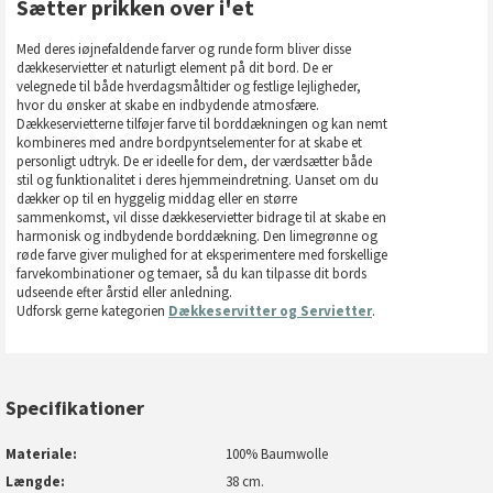
Sætter prikken over i'et
Med deres iøjnefaldende farver og runde form bliver disse
dækkeservietter et naturligt element på dit bord. De er
velegnede til både hverdagsmåltider og festlige lejligheder,
hvor du ønsker at skabe en indbydende atmosfære.
Dækkeservietterne tilføjer farve til borddækningen og kan nemt
kombineres med andre bordpyntselementer for at skabe et
personligt udtryk. De er ideelle for dem, der værdsætter både
stil og funktionalitet i deres hjemmeindretning. Uanset om du
dækker op til en hyggelig middag eller en større
sammenkomst, vil disse dækkeservietter bidrage til at skabe en
harmonisk og indbydende borddækning. Den limegrønne og
røde farve giver mulighed for at eksperimentere med forskellige
farvekombinationer og temaer, så du kan tilpasse dit bords
udseende efter årstid eller anledning.
Udforsk gerne kategorien
Dækkeservitter og Servietter
.
Specifikationer
Materiale
100% Baumwolle
Længde
38 cm.