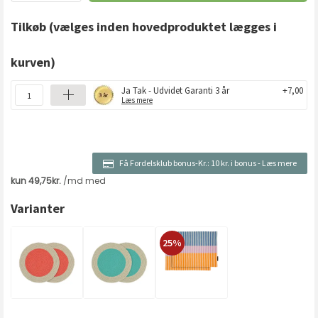
Tilkøb
(vælges inden hovedproduktet lægges i
kurven)
Ja Tak - Udvidet Garanti 3 år
+7,00
Læs mere
Få Fordelsklub bonus-Kr.:
10 kr. i bonus
-
Læs mere
Varianter
25%