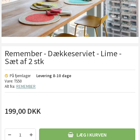
Remember - Dækkeserviet - Lime -
Sæt af 2 stk
På fjernlager
Levering
8-10 dage
Vare:
TS50
Alt fra:
REMEMBER
199,00
DKK
LÆG I KURVEN