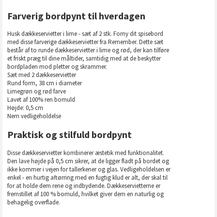
Farverig bordpynt til hverdagen
Husk dækkeservietter i lime - sæt af 2 stk. Forny dit spisebord
med disse farverige dækkeservietter fra Remember. Dette sæt
består af to runde dækkeservietter i lime og rød, der kan tilføre
et friskt præg til dine måltider, samtidig med at de beskytter
bordpladen mod pletter og skrammer.
Sæt med 2 dækkeservietter
Rund form, 38 cm i diameter
Limegrøn og rød farve
Lavet af 100% ren bomuld
Højde: 0,5 cm
Nem vedligeholdelse
Praktisk og stilfuld bordpynt
Disse dækkeservietter kombinerer æstetik med funktionalitet.
Den lave højde på 0,5 cm sikrer, at de ligger fladt på bordet og
ikke kommer i vejen for tallerkener og glas. Vedligeholdelsen er
enkel - en hurtig aftørring med en fugtig klud er alt, der skal til
for at holde dem rene og indbydende. Dækkeservietterne er
fremstillet af 100 % bomuld, hvilket giver dem en naturlig og
behagelig overflade.