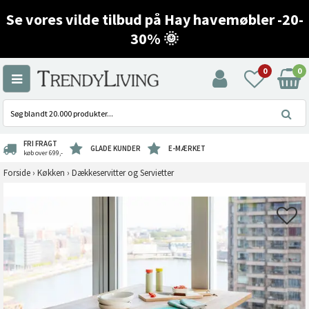
Se vores vilde tilbud på Hay havemøbler -20-
30% 🌞
0
0
FRI FRAGT
GLADE KUNDER
E-MÆRKET
køb over 699,-
Forside
›
Køkken
›
Dækkeservitter og Servietter