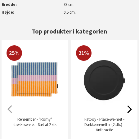
Bredde
38 cm.
Højde
0,5 cm.
Top produkter i kategorien
25%
21%
Remember - "Romy"
Fatboy - Place-we-met -
dækkeserviet - Sæt af 2 stk
Dækkeservietter (2 stk.) -
Anthracite