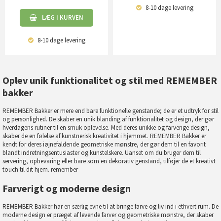
8-10 dage
levering
LÆG I KURVEN
8-10 dage
levering
Oplev unik funktionalitet og stil med REMEMBER
bakker
REMEMBER Bakker er mere end bare funktionelle genstande; de er et udtryk for stil
og personlighed. De skaber en unik blanding af funktionalitet og design, der gør
hverdagens rutiner til en smuk oplevelse. Med deres unikke og farverige design,
skaber de en følelse af kunstnerisk kreativitet i hjemmet. REMEMBER Bakker er
kendt for deres iøjnefaldende geometriske mønstre, der gør dem til en favorit
blandt indretningsentusiaster og kunstelskere. Uanset om du bruger dem til
servering, opbevaring eller bare som en dekorativ genstand, tilføjer de et kreativt
touch til dit hjem.
remember
Farverigt og moderne design
REMEMBER Bakker har en særlig evne til at bringe farve og liv ind i ethvert rum. De
moderne design er præget af levende farver og geometriske mønstre, der skaber