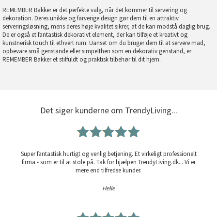
REMEMBER Bakker er det perfekte valg, når det kommer til servering og
dekoration. Deres unikke og farverige design gør dem til en attraktiv
serveringsløsning, mens deres høje kvalitet sikrer, at de kan modstå daglig brug.
De er også et fantastisk dekorativt element, der kan tilføje et kreativt og
kunstnerisk touch til ethvert rum. Uanset om du bruger dem til at servere mad,
opbevare små genstande eller simpelthen som en dekorativ genstand, er
REMEMBER Bakker et stilfuldt og praktisk tilbehør til dit hjem.
Det siger kunderne om TrendyLiving...
Super fantastisk hurtigt og venlig betjening. Et virkeligt professionelt
firma - som er til at stole på. Tak for hjælpen TrendyLiving.dk... Vi er
mere end tilfredse kunder.
Helle