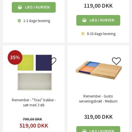
119,00
DKK
LÆG I KURVEN
LÆG I KURVEN
1-2 dage
levering
8-10 dage
levering
35%
Remember - Gusto
Remember - "Trias" bakker -
serveringsbræt - Medium
sæt med 3 stk
319,00
DKK
799,00
519,00
DKK
LÆG I KURVEN