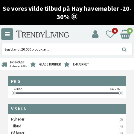
Se vores vilde tilbud på Hay havemøbler -20-
30% 🌞
0
0
FRI FRAGT
GLADE KUNDER
E-MÆRKET
køb over 699,-
PRIS
93
DKK
519
DKK
VIS KUN
Nyheder
(0)
Tilbud
(4)
På lager
(4)