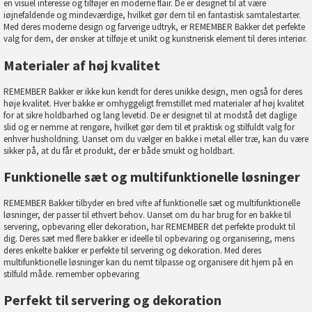
en visuel interesse og tilføjer en moderne flair. De er designet til at være
iøjnefaldende og mindeværdige, hvilket gør dem til en fantastisk samtalestarter.
Med deres moderne design og farverige udtryk, er REMEMBER Bakker det perfekte
valg for dem, der ønsker at tilføje et unikt og kunstnerisk element til deres interiør.
Materialer af høj kvalitet
REMEMBER Bakker er ikke kun kendt for deres unikke design, men også for deres
høje kvalitet. Hver bakke er omhyggeligt fremstillet med materialer af høj kvalitet
for at sikre holdbarhed og lang levetid. De er designet til at modstå det daglige
slid og er nemme at rengøre, hvilket gør dem til et praktisk og stilfuldt valg for
enhver husholdning. Uanset om du vælger en bakke i metal eller træ, kan du være
sikker på, at du får et produkt, der er både smukt og holdbart.
Funktionelle sæt og multifunktionelle løsninger
REMEMBER Bakker tilbyder en bred vifte af funktionelle sæt og multifunktionelle
løsninger, der passer til ethvert behov. Uanset om du har brug for en bakke til
servering, opbevaring eller dekoration, har REMEMBER det perfekte produkt til
dig. Deres sæt med flere bakker er ideelle til opbevaring og organisering, mens
deres enkelte bakker er perfekte til servering og dekoration. Med deres
multifunktionelle løsninger kan du nemt tilpasse og organisere dit hjem på en
stilfuld måde.
remember opbevaring
Perfekt til servering og dekoration