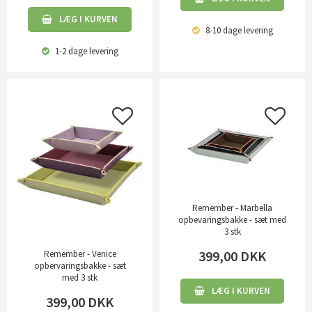
LÆG I KURVEN
8-10 dage
levering
1-2 dage
levering
Remember - Marbella
opbevaringsbakke - sæt med
3 stk
399,00
DKK
Remember - Venice
opbervaringsbakke - sæt
med 3 stk
LÆG I KURVEN
399,00
DKK