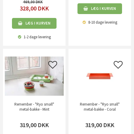
469,00
328,00
DKK
LÆG I KURVEN
8-10 dage
levering
LÆG I KURVEN
1-2 dage
levering
Remember - "Ryo small"
Remember - "Ryo small"
metal-bakke - Mint
metal-bakke - Coral
319,00
DKK
319,00
DKK