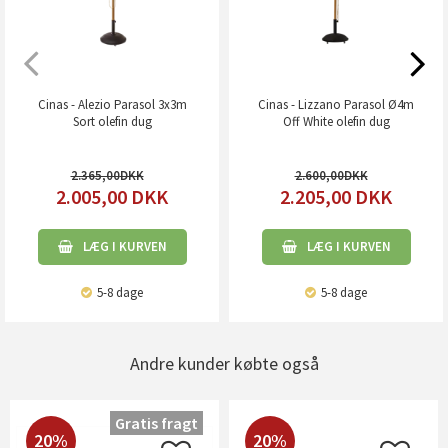
Cinas - Alezio Parasol 3x3m
Cinas - Lizzano Parasol Ø4m
Sort olefin dug
Off White olefin dug
2.365,00
2.600,00
2.005,00
DKK
2.205,00
DKK
LÆG I KURVEN
LÆG I KURVEN
5-8 dage
5-8 dage
Andre kunder købte også
Gratis fragt
20%
20%