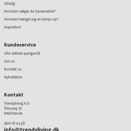
Udsalg
Hvordan vælger du havemøbler?
Hvordan hænger jeg en lampe op?
Inspiration
Kundeservice
Ofte stillede spørgsmål
Om os
Kontakt os
Nyhedsbrev
Kontakt
Trendyliving A/S
Århusvej 25
8410 Rønde
Skriv til os på
info@trendyliving.dk