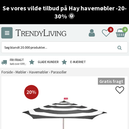
Se vores vilde tilbud på Hay havemøbler -20-
30% 🌞
0
0
FRI FRAGT
GLADE KUNDER
E-MÆRKET
køb over 699,-
Forside
›
Møbler
›
Havemøbler
›
Parasoller
Gratis fragt
20%