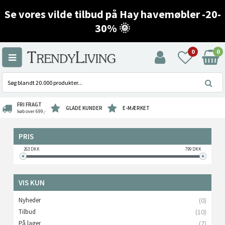
Se vores vilde tilbud på Hay havemøbler -20-
30% 🌞
0
0
FRI FRAGT
GLADE KUNDER
E-MÆRKET
køb over 699,-
PRIS
263
DKK
799
DKK
VIS KUN
Nyheder
(0)
Tilbud
(10)
På lager
(7)