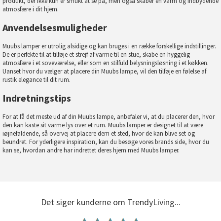
produkt, der ikke kun er smukt at se på, men også skaber en varm og indbydende
atmosfære i dit hjem.
Anvendelsesmuligheder
Muubs lamper er utrolig alsidige og kan bruges i en række forskellige indstillinger.
De er perfekte til at tilføje et strejf af varme til en stue, skabe en hyggelig
atmosfære i et soveværelse, eller som en stilfuld belysningsløsning i et køkken.
Uanset hvor du vælger at placere din Muubs lampe, vil den tilføje en følelse af
rustik elegance til dit rum.
Indretningstips
For at få det meste ud af din Muubs lampe, anbefaler vi, at du placerer den, hvor
den kan kaste sit varme lys over et rum. Muubs lamper er designet til at være
iøjnefaldende, så overvej at placere dem et sted, hvor de kan blive set og
beundret. For yderligere inspiration, kan du besøge vores
brands
side, hvor du
kan se, hvordan andre har indrettet deres hjem med Muubs lamper.
Det siger kunderne om TrendyLiving...