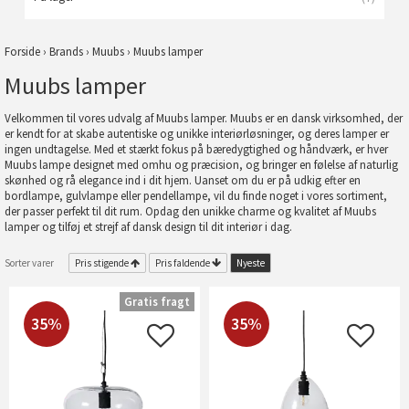
Forside
›
Brands
›
Muubs
›
Muubs lamper
Muubs lamper
Velkommen til vores udvalg af Muubs lamper. Muubs er en dansk virksomhed, der
er kendt for at skabe autentiske og unikke interiørløsninger, og deres lamper er
ingen undtagelse. Med et stærkt fokus på bæredygtighed og håndværk, er hver
Muubs lampe designet med omhu og præcision, og bringer en følelse af naturlig
skønhed og rå elegance ind i dit hjem. Uanset om du er på udkig efter en
bordlampe, gulvlampe eller pendellampe, vil du finde noget i vores sortiment,
der passer perfekt til dit rum. Opdag den unikke charme og kvalitet af Muubs
lamper og tilføj et strejf af dansk design til dit interiør i dag.
Sorter varer
Pris stigende
Pris faldende
Nyeste
Gratis fragt
35%
35%