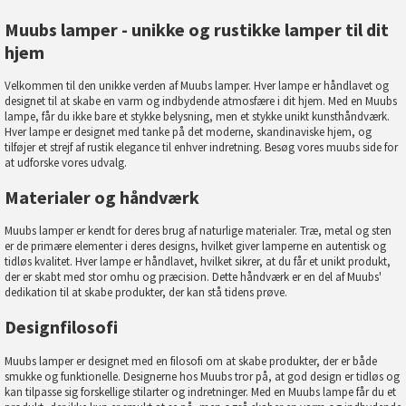
Muubs lamper - unikke og rustikke lamper til dit
hjem
Velkommen til den unikke verden af Muubs lamper. Hver lampe er håndlavet og
designet til at skabe en varm og indbydende atmosfære i dit hjem. Med en Muubs
lampe, får du ikke bare et stykke belysning, men et stykke unikt kunsthåndværk.
Hver lampe er designet med tanke på det moderne, skandinaviske hjem, og
tilføjer et strejf af rustik elegance til enhver indretning. Besøg vores
muubs
side for
at udforske vores udvalg.
Materialer og håndværk
Muubs lamper er kendt for deres brug af naturlige materialer. Træ, metal og sten
er de primære elementer i deres designs, hvilket giver lamperne en autentisk og
tidløs kvalitet. Hver lampe er håndlavet, hvilket sikrer, at du får et unikt produkt,
der er skabt med stor omhu og præcision. Dette håndværk er en del af Muubs'
dedikation til at skabe produkter, der kan stå tidens prøve.
Designfilosofi
Muubs lamper er designet med en filosofi om at skabe produkter, der er både
smukke og funktionelle. Designerne hos Muubs tror på, at god design er tidløs og
kan tilpasse sig forskellige stilarter og indretninger. Med en Muubs lampe får du et