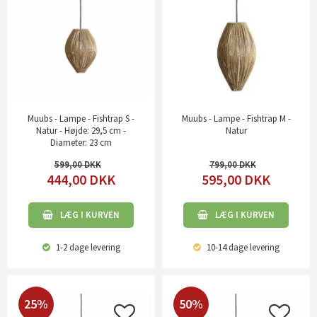
Muubs - Lampe - Fishtrap S -
Muubs - Lampe - Fishtrap M -
Natur - Højde: 29,5 cm -
Natur
Diameter: 23 cm
599,00
799,00
444,00
DKK
595,00
DKK
LÆG I KURVEN
LÆG I KURVEN
1-2 dage
levering
10-14 dage
levering
25%
50%