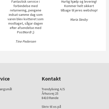
Fantastisk service i
Hurtig hjælp og levering!
forbindelse med
Kommer helt sikkert
returnering, pengene
tilbage til jeres webshop!
indsat samme dag som
varen blev kvitteret som
Maria Siesby
modtaget, sågar dagen
efter afsendelse med
PostNord! ;)
Tine Pedersen
vice
Kontakt
pørgsmål
Trendyliving A/S
Århusvej 25
8410 Rønde
Skriv til os på