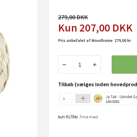
279,00
207,00
DKK
Pris anbefalet af Moudhome 279,00 kr
Tilkøb
(vælges inden hovedprod
Ja Tak - Udvidet Ga
Læs mere