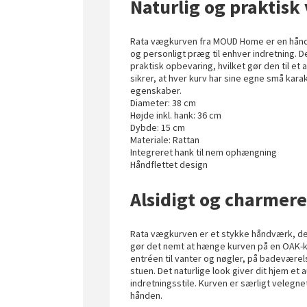
Naturlig og praktisk
Rata vægkurven fra MOUD Home er en håndfle
og personligt præg til enhver indretning.
praktisk opbevaring, hvilket gør den til et 
sikrer, at hver kurv har sine egne små karak
egenskaber.
Diameter: 38 cm
Højde inkl. hank: 36 cm
Dybde: 15 cm
Materiale: Rattan
Integreret hank til nem ophængning
Håndflettet design
Alsidigt og charme
Rata vægkurven er et stykke håndværk, der
gør det nemt at hænge kurven på en OAK-k
entréen til vanter og nøgler, på badeværel
stuen. Det naturlige look giver dit hjem et
indretningsstile. Kurven er særligt velegnet
hånden.