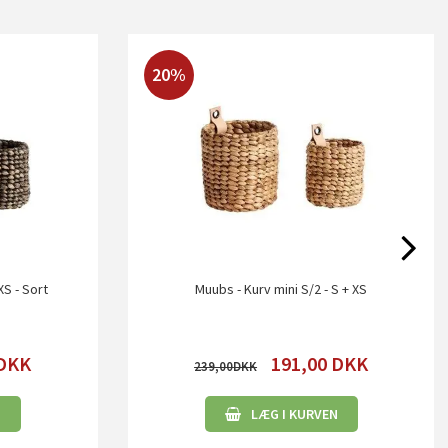
20%
XS - Sort
Muubs - Kurv mini S/2 - S + XS
DKK
191,00
DKK
239,00
N
LÆG I KURVEN