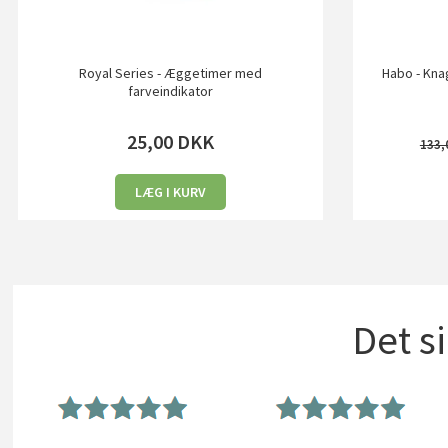
Royal Series - Æggetimer med
Habo - Kna
farveindikator
25,00
DKK
133,
LÆG I KURV
Det s