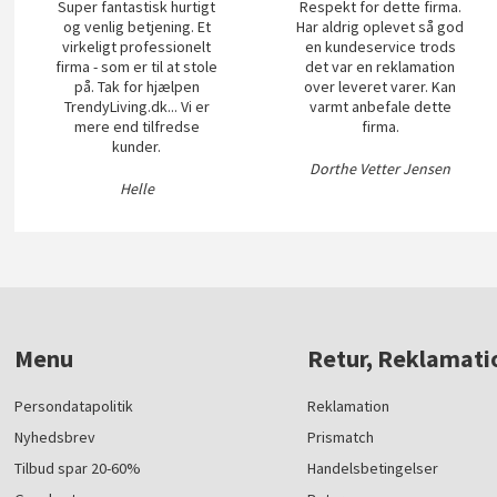
Super fantastisk hurtigt
Respekt for dette firma.
og venlig betjening. Et
Har aldrig oplevet så god
virkeligt professionelt
en kundeservice trods
firma - som er til at stole
det var en reklamation
på. Tak for hjælpen
over leveret varer. Kan
TrendyLiving.dk... Vi er
varmt anbefale dette
mere end tilfredse
firma.
kunder.
Dorthe Vetter Jensen
Helle
Menu
Retur, Reklamati
Persondatapolitik
Reklamation
Nyhedsbrev
Prismatch
Tilbud spar 20-60%
Handelsbetingelser