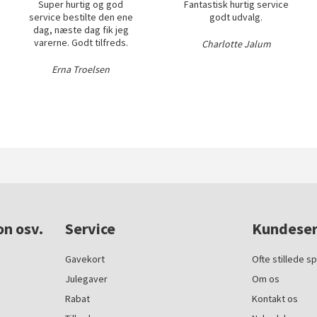
Super hurtig og god
Fantastisk hurtig service
service bestilte den ene
godt udvalg.
dag, næste dag fik jeg
varerne. Godt tilfreds.
Charlotte Jalum
Erna Troelsen
on osv.
Service
Kundeser
Gavekort
Ofte stillede s
Julegaver
Om os
Rabat
Kontakt os