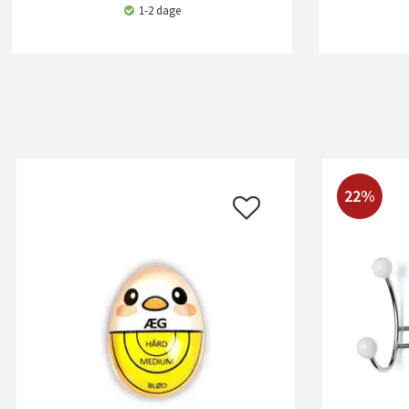
1-2 dage
22%