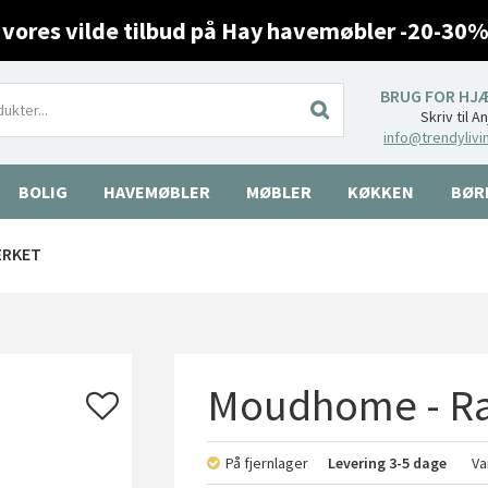
 vores vilde tilbud på Hay havemøbler -20-30%
BRUG FOR HJ
Skriv til A
info@trendylivi
BOLIG
HAVEMØBLER
MØBLER
KØKKEN
BØR
ÆRKET
Moudhome - Ra
På fjernlager
Levering
3-5 dage
Va