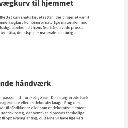
 vægkurv til hjemmet
ttet kurv i naturfarvet rattan, der tilføjer et varmt
 Denne vægkurv kombinerer naturlige materialer med
alsidigt tilbehør i dit hjem. Den håndlavede proces
teristika, der afspejler materialets naturlige
rende håndværk
 passer ind i forskellige rum. Den integrerede hank
nagerække eller en dekorativ knage. Brug den i
set til håndklæder eller som et dekorativt element i
 autentisk præg, der nemt kan tilpasses forskellige
 til opbevaring af ting, du gerne vil have lige ved