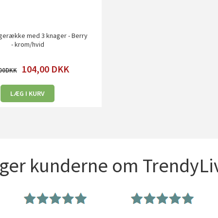
gerække med 3 knager - Berry
- krom/hvid
104,00
DKK
00
LÆG I KURV
iger kunderne om TrendyLiv