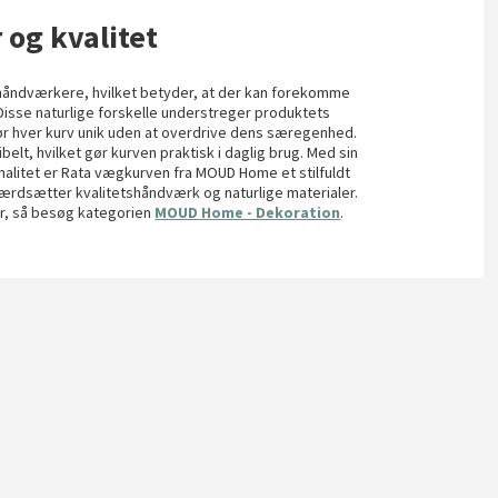
 og kvalitet
 håndværkere, hvilket betyder, at der kan forekomme
 Disse naturlige forskelle understreger produktets
gør hver kurv unik uden at overdrive dens særegenhed.
belt, hvilket gør kurven praktisk i daglig brug. Med sin
nalitet er Rata vægkurven fra MOUD Home et stilfuldt
r værdsætter kvalitetshåndværk og naturlige materialer.
er, så besøg kategorien
MOUD Home - Dekoration
.