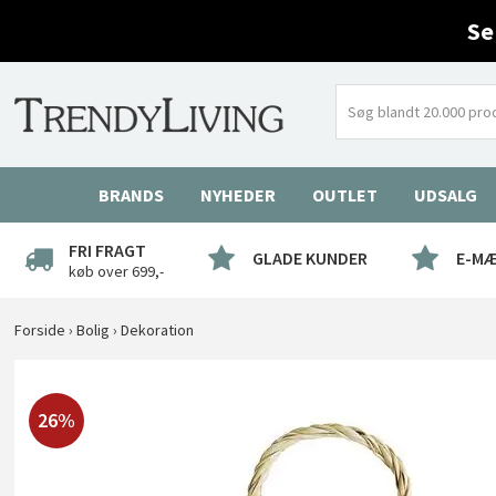
Se
BRANDS
NYHEDER
OUTLET
UDSALG
FRI FRAGT
GLADE KUNDER
E-M
køb over 699,-
Forside
›
Bolig
›
Dekoration
26%