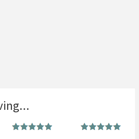
ing...