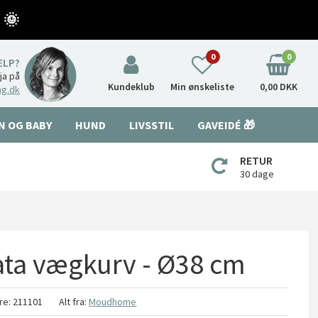
 🌞
0
0
ÆLP?
nja på
Kundeklub
Min ønskeliste
0,00 DKK
ng.dk
N OG BABY
HUND
LIVSSTIL
GAVEIDÉ 🎁
RETUR
30 dage
ta vægkurv - Ø38 cm
re:
211101
Alt fra:
Moudhome