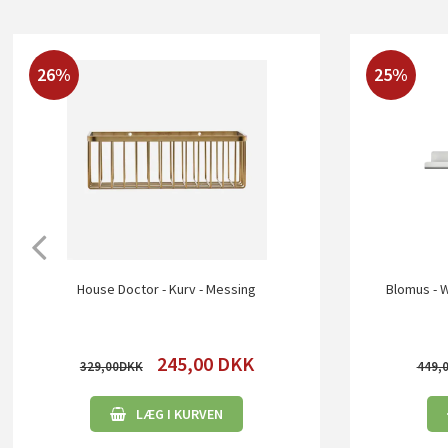
26%
25%
House Doctor - Kurv - Messing
Blomus - W
245,00
DKK
329,00
449,
LÆG I KURVEN