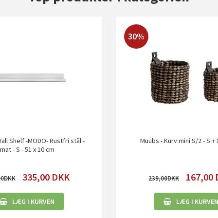
30%
all Shelf -MODO- Rustfri stål -
Muubs - Kurv mini S/2 - S + 
mat - S - 51 x 10 cm
335,00
DKK
167,00
00
239,00
LÆG I KURVEN
LÆG I KURVE