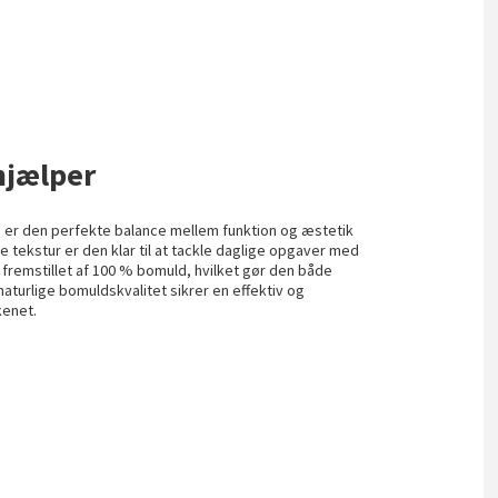
hjælper
er den perfekte balance mellem funktion og æstetik
de tekstur er den klar til at tackle daglige opgaver med
fremstillet af 100 % bomuld, hvilket gør den både
turlige bomuldskvalitet sikrer en effektiv og
kenet.