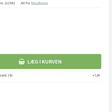
re:
211582
Alt fra:
Moudhome
LÆG I KURVEN
ranti 3 år
+7,00