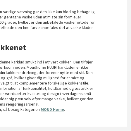
Den særlige vævning gør den ikke kun blød og behagelig
er gentagne vaske uden at miste sin form eller
60 grader, hvilket er den anbefalede vaskemetode for
pretholde den fine farve anbefales det at vaske kluden
økkenet
ne karklud smukt ind i ethvert køkken. Den tilføjer
opmærksomheden. Moudhome NUURI karkluden er ikke
l din køkkenindretning, der forener nytte med stil. Den
n og grå, hvilket giver dig mulighed for at mixe og
dvalgt til at komplementere forskellige køkkenstile,
ombination af funktionalitet, holdbarhed og æstetik er
der værdsætter kvalitet og design i hverdagens små
 holder sig pæn selv efter mange vaske, hvilket gør den
kens rengøringsarsenal.
er, så besøg kategorien
MOUD Home
.