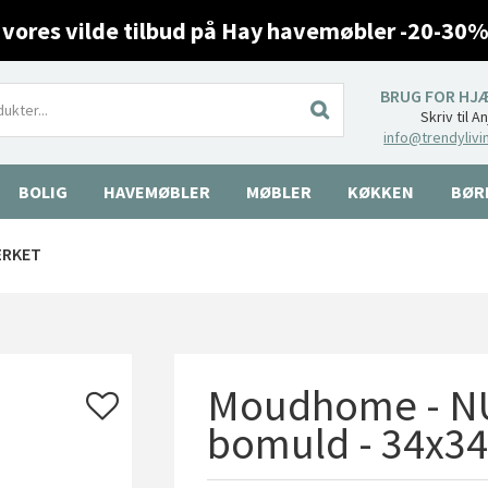
 vores vilde tilbud på Hay havemøbler -20-30%
BRUG FOR HJ
Skriv til A
info@trendylivi
BOLIG
HAVEMØBLER
MØBLER
KØKKEN
BØR
ÆRKET
Moudhome - NU
bomuld - 34x3