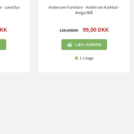
 - sand/lys
Andersen Furniture - Andersen Karklud -
Beige/Blå
KK
99,00
DKK
129,00
N
LÆG I KURVEN
1-2 dage