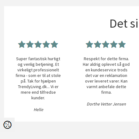
Det s
Super fantastisk hurtigt
Respekt for dette firma.
og venlig betjening. Et
Har aldrig oplevet så god
virkeligt professionelt
en kundeservice trods
firma - som er til at stole
det var en reklamation
på. Tak for hjælpen
over leveret varer. Kan
TrendyLiving.dk... Vi er
varmt anbefale dette
mere end tilfredse
firma.
kunder.
Dorthe Vetter Jensen
Helle