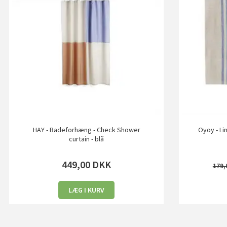
HAY - Badeforhæng - Check Shower
Oyoy - Li
curtain - blå
449,00
DKK
179,
LÆG I KURV