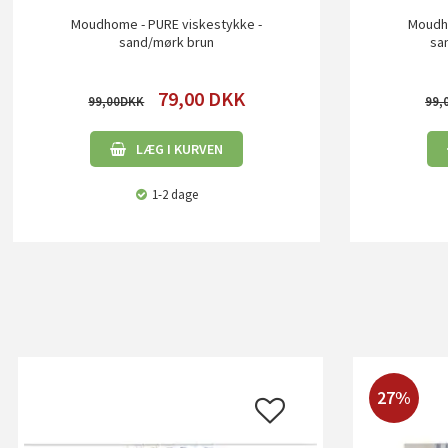
Moudhome - PURE viskestykke -
Moudho
sand/mørk brun
sa
79,00
DKK
99,00
99,
LÆG I KURVEN
1-2 dage
27%