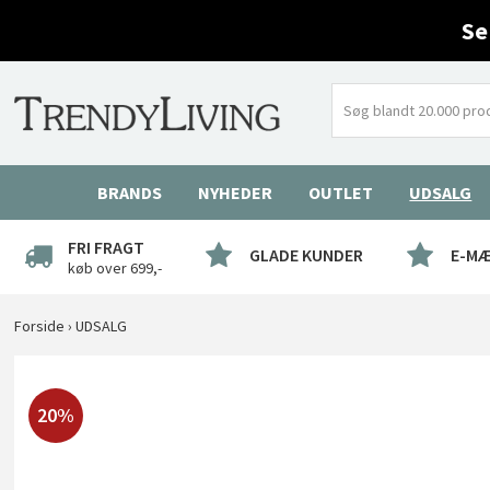
Se
BRANDS
NYHEDER
OUTLET
UDSALG
FRI FRAGT
GLADE KUNDER
E-M
køb over 699,-
Forside
›
UDSALG
20%