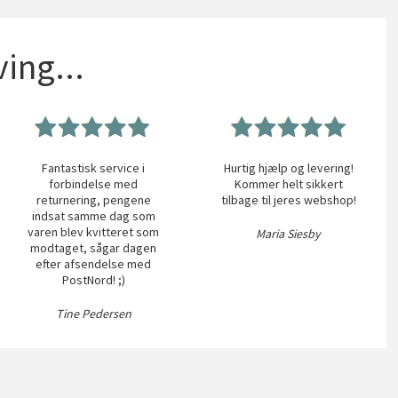
ing...
Fantastisk service i
Hurtig hjælp og levering!
forbindelse med
Kommer helt sikkert
returnering, pengene
tilbage til jeres webshop!
indsat samme dag som
varen blev kvitteret som
Maria Siesby
modtaget, sågar dagen
efter afsendelse med
PostNord! ;)
Tine Pedersen