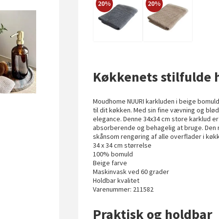
20%
20%
Køkkenets stilfulde 
Moudhome NUURI karkluden i beige bomuld 
til dit køkken. Med sin fine vævning og blø
elegance. Denne 34x34 cm store karklud er 
absorberende og behagelig at bruge. Den na
skånsom rengøring af alle overflader i køk
34 x 34 cm størrelse
100% bomuld
Beige farve
Maskinvask ved 60 grader
Holdbar kvalitet
Varenummer: 211582
Praktisk og holdbar