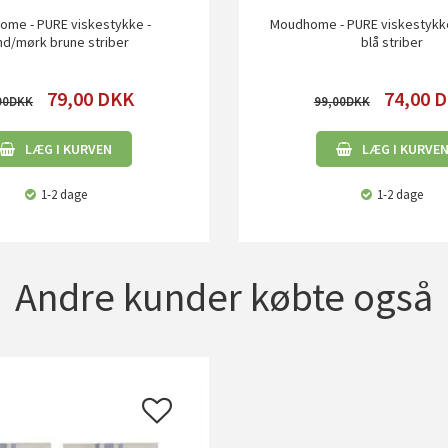
me - PURE viskestykke -
Moudhome - PURE viskestykke
nd/mørk brune striber
blå striber
79,00
DKK
74,00
D
00
99,00
LÆG I KURVEN
LÆG I KURVE
1-2 dage
1-2 dage
Andre kunder købte også