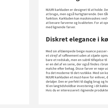
NUURI karkluden er designet til at holde. 
at bruge, men også hurtigtørrende. Den tål
funktion. Karkluden kan maskinvaskes ved 
at bevare farverne og kvaliteten. For at o
med lignende farver.
Diskret elegance i k
Med sin afdæmpede beige nuance passer den
et strejf af raffinement uden at stjæle 
bare et redskab, men en subtil tilføjelse ti
er en del af en serie, der også findes i bru
matche efter behag. Disse farver er nøje u
fra det moderne til det rustikke. Med sin k
NUURI karkluden et must-have for enhver, 
detaljer. Den er perfekt til daglig brug og
til en langtidsholdbar investering i dit køk
Hvis du er interesseret i lignende produkt