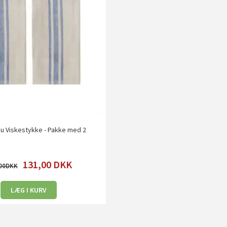
nu Viskestykke - Pakke med 2
131,00
DKK
00
LÆG I KURV