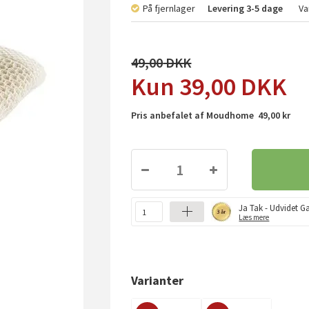
På fjernlager
Levering
3-5 dage
Va
49,00
39,00
DKK
Pris anbefalet af Moudhome 49,00 kr
Ja Tak - Udvidet Ga
Læs mere
Varianter