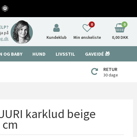
 🌞
0
0
ÆLP?
nja på
Kundeklub
Min ønskeliste
0,00 DKK
ng.dk
N OG BABY
HUND
LIVSSTIL
GAVEIDÉ 🎁
RETUR
30 dage
URI karklud beige
4 cm