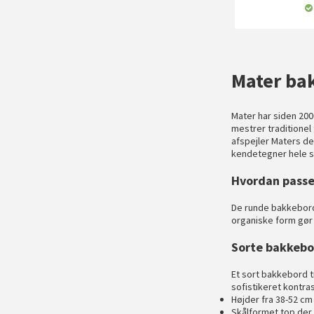
Mater ba
Mater har siden 20
mestrer traditionel
afspejler Maters de
kendetegner hele s
Hvordan passer
De runde bakkeborde
organiske form gør
Sorte bakkebo
Et sort bakkebord t
sofistikeret kontras
Højder fra 38-52 cm
Skålformet top der 