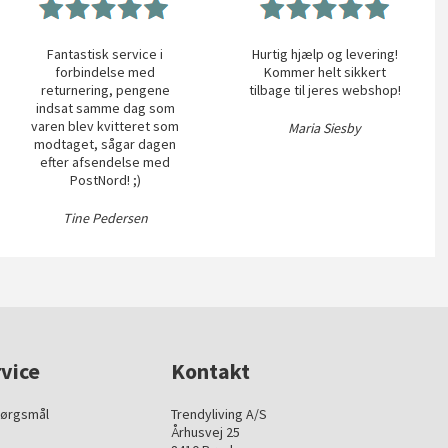
Fantastisk service i
Hurtig hjælp og levering!
forbindelse med
Kommer helt sikkert
returnering, pengene
tilbage til jeres webshop!
indsat samme dag som
varen blev kvitteret som
Maria Siesby
modtaget, sågar dagen
efter afsendelse med
PostNord! ;)
Tine Pedersen
vice
Kontakt
pørgsmål
Trendyliving A/S
Århusvej 25