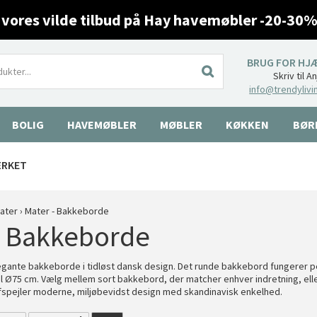
 vores vilde tilbud på Hay havemøbler -20-30%
BRUG FOR HJ
Skriv til A
info@trendylivi
BOLIG
HAVEMØBLER
MØBLER
KØKKEN
BØR
ÆRKET
ater
›
Mater - Bakkeborde
- Bakkeborde
gante bakkeborde i tidløst dansk design. Det runde bakkebord fungerer pe
til Ø75 cm. Vælg mellem sort bakkebord, der matcher enhver indretning, e
fspejler moderne, miljøbevidst design med skandinavisk enkelhed.