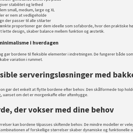
iver stabilitet og lethed
lem small, medium, large og XL
der er nem at vedligeholde
n der passer til alle stilarter
kte proportioner gør dem ideelle som sofaborde, hvor den praktiske højde
 lette design, skaber balance mellem funktion og æstetik.
minimalisme i hverdagen
g gør bordene til fleksible elementer i indretningen. De fungerer både som
kabe variation i rummet.
ksible serveringsløsninger med bak
ion gør det enkelt at flytte bordene efter behov. Den skålformede top hold
, uanset om det er morgenkaffe eller aftenhygge.
de, der vokser med dine behov
ørrelser kan bordene tilpasses skiftende behov. De mindre modeller er v
Kombinationen af forskellige størrelser skaber dynamiske og funktionelle 