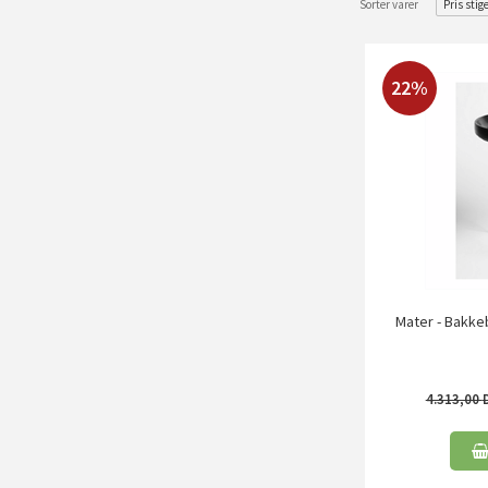
Sorter varer
Pris stig
22%
Mater - Bakkeb
4.313,00