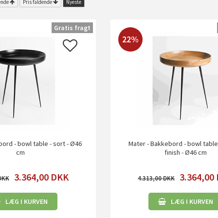
ende
Pris faldende
Nyeste
Gratis fragt
22%
ord - bowl table - sort - Ø46
Mater - Bakkebord - bowl table 
cm
finish - Ø46 cm
3.364,00
DKK
3.364,00
4.313,00
LÆG I KURVEN
LÆG I KURVEN