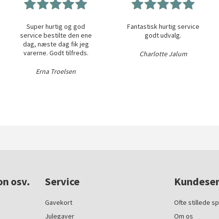
Super hurtig og god
Fantastisk hurtig service
service bestilte den ene
godt udvalg.
dag, næste dag fik jeg
varerne. Godt tilfreds.
Charlotte Jalum
Erna Troelsen
on osv.
Service
Kundeser
Gavekort
Ofte stillede s
Julegaver
Om os