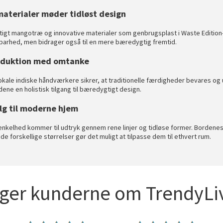
aterialer møder tidløst design
gt mangotræ og innovative materialer som genbrugsplast i Waste Edition-s
dbarhed, men bidrager også til en mere bæredygtig fremtid.
roduktion med omtanke
ale indiske håndværkere sikrer, at traditionelle færdigheder bevares og 
ene en holistisk tilgang til bæredygtigt design.
alg til moderne hjem
nkelhed kommer til udtryk gennem rene linjer og tidløse former. Bordenes 
e forskellige størrelser gør det muligt at tilpasse dem til ethvert rum.
iger kunderne om TrendyLiv