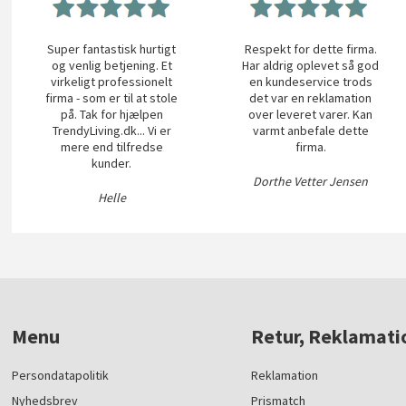
Super fantastisk hurtigt
Respekt for dette firma.
og venlig betjening. Et
Har aldrig oplevet så god
virkeligt professionelt
en kundeservice trods
firma - som er til at stole
det var en reklamation
på. Tak for hjælpen
over leveret varer. Kan
TrendyLiving.dk... Vi er
varmt anbefale dette
mere end tilfredse
firma.
kunder.
Dorthe Vetter Jensen
Helle
Menu
Retur, Reklamati
Persondatapolitik
Reklamation
Nyhedsbrev
Prismatch