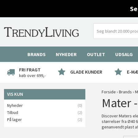
Se
BRANDS
NYHEDER
OUTLET
UDSALG
FRI FRAGT
GLADE KUNDER
E-M
køb over 699,-
Forside
›
Brands
›
M
VIS KUN
Mater 
Nyheder
(0)
Tilbud
(2)
Discover Maters ele
På lager
(2)
størrelser fra Ø40 
genanvendt plast a