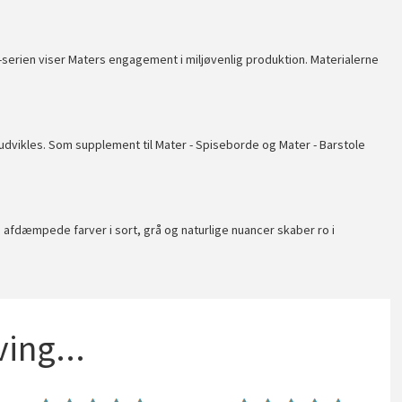
erien viser Maters engagement i miljøvenlig produktion. Materialerne
udvikles. Som supplement til
Mater - Spiseborde
og
Mater - Barstole
afdæmpede farver i sort, grå og naturlige nuancer skaber ro i
ing...