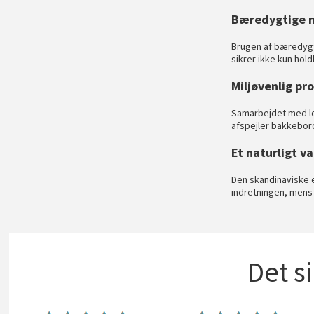
Bæredygtige m
Brugen af bæredygti
sikrer ikke kun hol
Miljøvenlig p
Samarbejdet med lok
afspejler bakkebord
Et naturligt v
Den skandinaviske e
indretningen, mens d
Det s