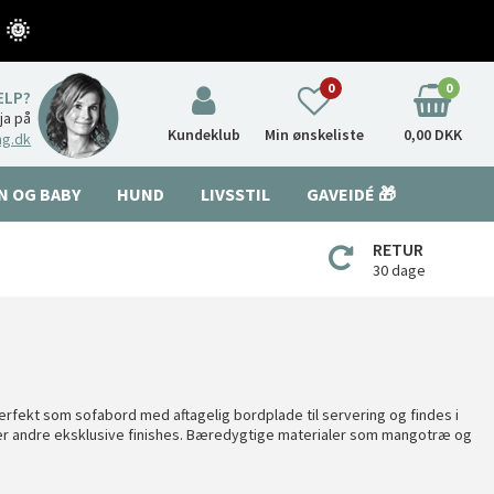
 🌞
0
0
ÆLP?
nja på
Kundeklub
Min ønskeliste
0,00 DKK
ng.dk
N OG BABY
HUND
LIVSSTIL
GAVEIDÉ 🎁
RETUR
30 dage
rfekt som sofabord med aftagelig bordplade til servering og findes i
ller andre eksklusive finishes. Bæredygtige materialer som mangotræ og