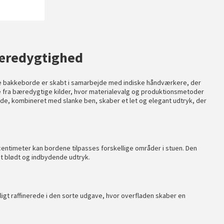
bæredygtighed
ke bakkeborde er skabt i samarbejde med indiske håndværkere, der
æ fra bæredygtige kilder, hvor materialevalg og produktionsmetoder
lade, kombineret med slanke ben, skaber et let og elegant udtryk, der
entimeter kan bordene tilpasses forskellige områder i stuen. Den
t blødt og indbydende udtryk.
igt raffinerede i den sorte udgave, hvor overfladen skaber en