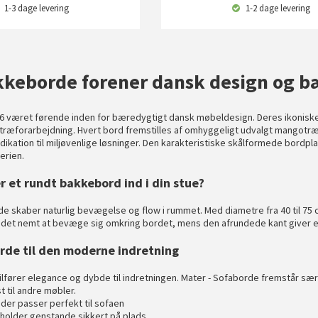
1-3 dage
levering
1-2 dage
levering
kkeborde forener dansk design og 
06 været førende inden for bæredygtigt dansk møbeldesign. Deres ikonis
 træforarbejdning. Hvert bord fremstilles af omhyggeligt udvalgt mangotr
dikation til miljøvenlige løsninger. Den karakteristiske skålformede bordp
erien.
 et rundt bakkebord ind i din stue?
 skaber naturlig bevægelse og flow i rummet. Med diametre fra 40 til 75 c
 det nemt at bevæge sig omkring bordet, mens den afrundede kant giver e
rde til den moderne indretning
ilfører elegance og dybde til indretningen.
Mater - Sofaborde
fremstår særl
t til andre møbler.
 der passer perfekt til sofaen
holder genstande sikkert på plads