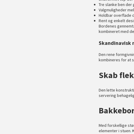
Tre slanke ben der g
Valgmuligheder mel
Holdbar overflade 
Rent og enkelt desig
Bordenes gennemtæn
kombineret med det
Skandinavisk 
Den rene formgivnin
kombineres for at s
Skab fle
Den lette konstrukt
servering behagelig
Bakkebor
Med forskellige st
elementer i stuen. 