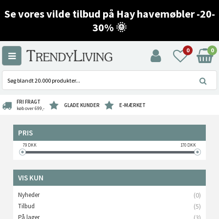
Se vores vilde tilbud på Hay havemøbler -20-
30% 🌞
0
0
FRI FRAGT
GLADE KUNDER
E-MÆRKET
køb over 699,-
PRIS
79
DKK
170
DKK
VIS KUN
Nyheder
(0)
Tilbud
(5)
På lager
(3)