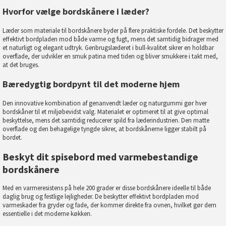
Hvorfor vælge bordskånere i læder?
Læder som materiale til bordskånere byder på flere praktiske fordele. Det beskytter
effektivt bordpladen mod både varme og fugt, mens det samtidig bidrager med
et naturligt og elegant udtryk. Genbrugslæderet i bull-kvalitet sikrer en holdbar
overflade, der udvikler en smuk patina med tiden og bliver smukkere i takt med,
at det bruges.
Bæredygtig bordpynt til det moderne hjem
Den innovative kombination af genanvendt læder og naturgummi gør hver
bordskåner til et miljøbevidst valg. Materialet er optimeret til at give optimal
beskyttelse, mens det samtidig reducerer spild fra læderindustrien. Den matte
overflade og den behagelige tyngde sikrer, at bordskånerne ligger stabilt på
bordet.
Beskyt dit spisebord med varmebestandige
bordskånere
Med en varmeresistens på hele 200 grader er disse bordskånere ideelle til både
daglig brug og festlige lejligheder. De beskytter effektivt bordpladen mod
varmeskader fra gryder og fade, der kommer direkte fra ovnen, hvilket gør dem
essentielle i det moderne køkken.