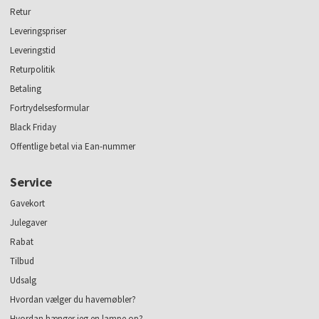
Retur
Leveringspriser
Leveringstid
Returpolitik
Betaling
Fortrydelsesformular
Black Friday
Offentlige betal via Ean-nummer
Service
Gavekort
Julegaver
Rabat
Tilbud
Udsalg
Hvordan vælger du havemøbler?
Hvordan hænger jeg en lampe op?