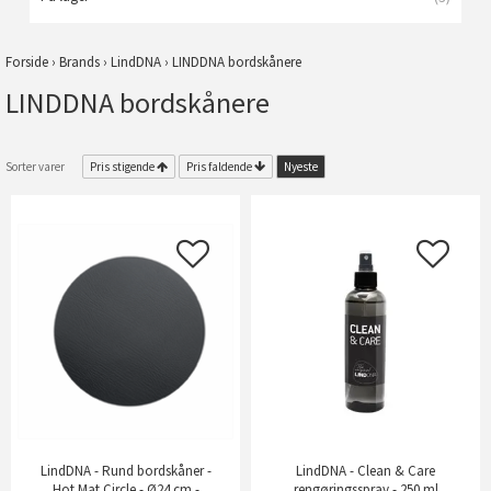
Forside
›
Brands
›
LindDNA
›
LINDDNA bordskånere
LINDDNA bordskånere
Sorter varer
Pris stigende
Pris faldende
Nyeste
LindDNA - Rund bordskåner -
LindDNA - Clean & Care
Hot Mat Circle - Ø24 cm -
rengøringsspray - 250 ml