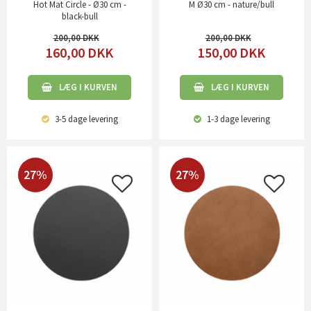
Hot Mat Circle - Ø30 cm -
M Ø30 cm - nature/bull
black-bull
200,00
200,00
160,00
DKK
150,00
DKK
LÆG I KURVEN
LÆG I KURVEN
3-5 dage
levering
1-3 dage
levering
27%
27%