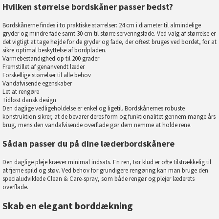
Hvilken størrelse bordskåner passer bedst?
Bordskånerne findes i to praktiske størrelser: 24 cm i diameter til almindelige
gryder og mindre fade samt 30 cm til større serveringsfade. Ved valg af størrelse er
det vigtigt at tage højde for de gryder og fade, der oftest bruges ved bordet, for at
sikre optimal beskyttelse af bordpladen.
Varmebestandighed op til 200 grader
Fremstillet af genanvendt læder
Forskellige størrelser til alle behov
Vandafvisende egenskaber
Let at rengøre
Tidløst dansk design
Den daglige vedligeholdelse er enkel og ligetil. Bordskånernes robuste
konstruktion sikrer, at de bevarer deres form og funktionalitet gennem mange års
brug, mens den vandafvisende overflade gør dem nemme at holde rene.
Sådan passer du på dine læderbordskånere
Den daglige pleje kræver minimal indsats. En ren, tør klud er ofte tilstrækkelig til
at fjerne spild og støv. Ved behov for grundigere rengøring kan man bruge den
specialudviklede Clean & Care-spray, som både rengør og plejer læderets
overflade.
Skab en elegant borddækning