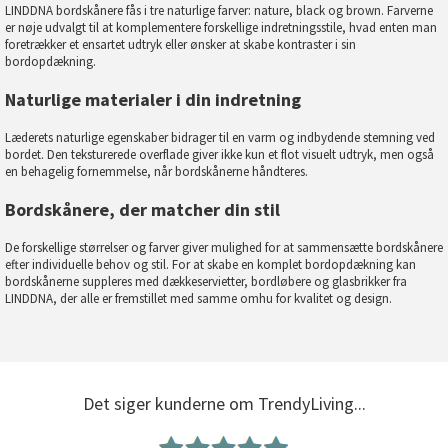
LINDDNA bordskånere fås i tre naturlige farver: nature, black og brown. Farverne
er nøje udvalgt til at komplementere forskellige indretningsstile, hvad enten man
foretrækker et ensartet udtryk eller ønsker at skabe kontraster i sin
bordopdækning.
Naturlige materialer i din indretning
Læderets naturlige egenskaber bidrager til en varm og indbydende stemning ved
bordet. Den teksturerede overflade giver ikke kun et flot visuelt udtryk, men også
en behagelig fornemmelse, når bordskånerne håndteres.
Bordskånere, der matcher din stil
De forskellige størrelser og farver giver mulighed for at sammensætte bordskånere
efter individuelle behov og stil. For at skabe en komplet bordopdækning kan
bordskånerne suppleres med
dækkeservietter
,
bordløbere
og
glasbrikker
fra
LINDDNA, der alle er fremstillet med samme omhu for kvalitet og design.
Det siger kunderne om TrendyLiving...