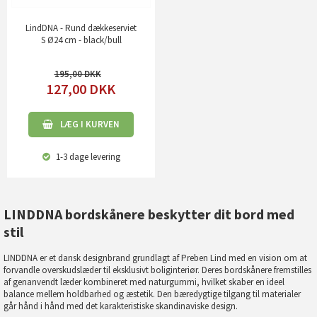
LindDNA - Rund dækkeserviet
S Ø24 cm - black/bull
195,00
127,00
DKK
LÆG I KURVEN
1-3 dage
levering
LINDDNA bordskånere beskytter dit bord med
stil
LINDDNA er et dansk designbrand grundlagt af Preben Lind med en vision om at
forvandle overskudslæder til eksklusivt boliginteriør. Deres bordskånere fremstilles
af genanvendt læder kombineret med naturgummi, hvilket skaber en ideel
balance mellem holdbarhed og æstetik. Den bæredygtige tilgang til materialer
går hånd i hånd med det karakteristiske skandinaviske design.