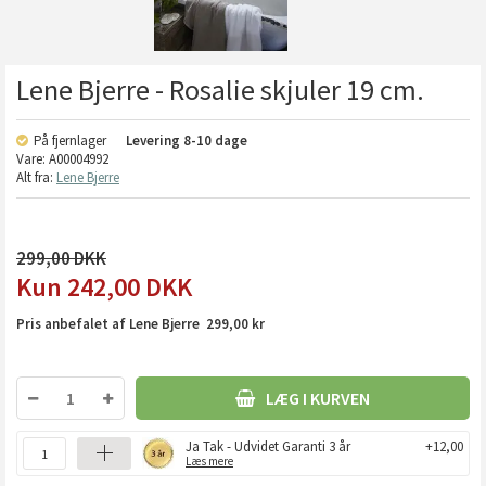
Lene Bjerre - Rosalie skjuler 19 cm.
På fjernlager
Levering
8-10 dage
Vare:
A00004992
Alt fra:
Lene Bjerre
299,00
242,00
DKK
Pris anbefalet af Lene Bjerre 299,00 kr
LÆG I KURVEN
Ja Tak - Udvidet Garanti 3 år
+12,00
Læs mere