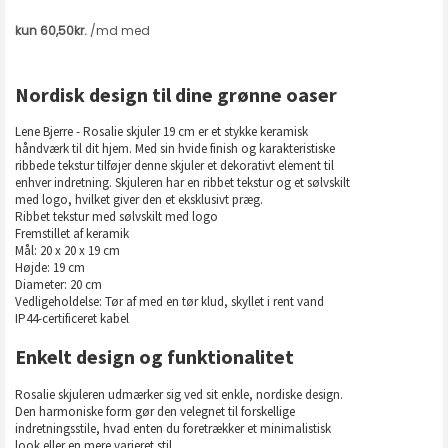
Nordisk design til dine grønne oaser
Lene Bjerre - Rosalie skjuler 19 cm er et stykke keramisk
håndværk til dit hjem. Med sin hvide finish og karakteristiske
ribbede tekstur tilføjer denne skjuler et dekorativt element til
enhver indretning. Skjuleren har en ribbet tekstur og et sølvskilt
med logo, hvilket giver den et eksklusivt præg.
Ribbet tekstur med sølvskilt med logo
Fremstillet af keramik
Mål: 20 x 20 x 19 cm
Højde: 19 cm
Diameter: 20 cm
Vedligeholdelse: Tør af med en tør klud, skyllet i rent vand
IP44-certificeret kabel
Enkelt design og funktionalitet
Rosalie skjuleren udmærker sig ved sit enkle, nordiske design.
Den harmoniske form gør den velegnet til forskellige
indretningsstile, hvad enten du foretrækker et minimalistisk
look eller en mere varieret stil.