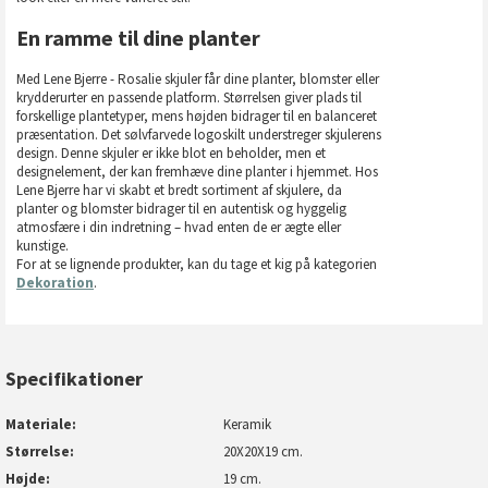
En ramme til dine planter
Med Lene Bjerre - Rosalie skjuler får dine planter, blomster eller
krydderurter en passende platform. Størrelsen giver plads til
forskellige plantetyper, mens højden bidrager til en balanceret
præsentation. Det sølvfarvede logoskilt understreger skjulerens
design. Denne skjuler er ikke blot en beholder, men et
designelement, der kan fremhæve dine planter i hjemmet. Hos
Lene Bjerre har vi skabt et bredt sortiment af skjulere, da
planter og blomster bidrager til en autentisk og hyggelig
atmosfære i din indretning – hvad enten de er ægte eller
kunstige.
For at se lignende produkter, kan du tage et kig på kategorien
Dekoration
.
Specifikationer
Materiale
Keramik
Størrelse
20X20X19 cm.
Højde
19 cm.