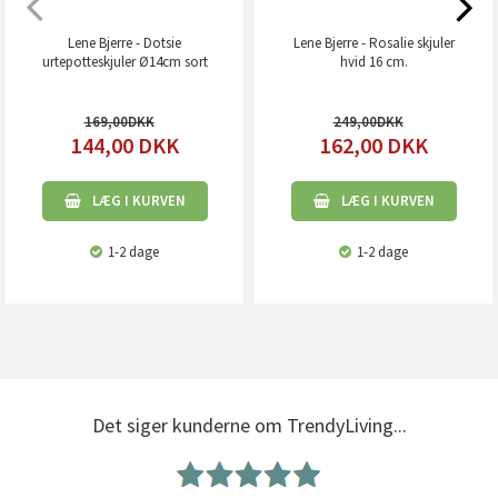
Lene Bjerre - Dotsie
Lene Bjerre - Rosalie skjuler
urtepotteskjuler Ø14cm sort
hvid 16 cm.
169,00
249,00
144,00
DKK
162,00
DKK
LÆG I KURVEN
LÆG I KURVEN
1-2 dage
1-2 dage
Det siger kunderne om TrendyLiving...