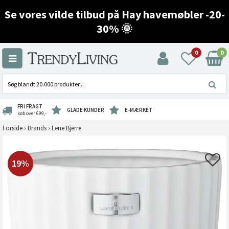
Se vores vilde tilbud på Hay havemøbler -20-
30% 🌞
0
0
FRI FRAGT
GLADE KUNDER
E-MÆRKET
køb over 699,-
Forside
›
Brands
›
Lene Bjerre
19%