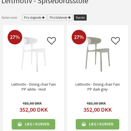
Leitmotiv - Spisebordsstole
Sorter varer
Pris stigende
Pris faldende
Nyeste
27%
27%
Leitmotiv - Dining chair Fain
Leitmotiv - Dining chair Fain
PP white - Hvid
PP dark grey
483,00
483,00
352,00
DKK
352,00
DKK
LÆG I KURVEN
LÆG I KURVEN