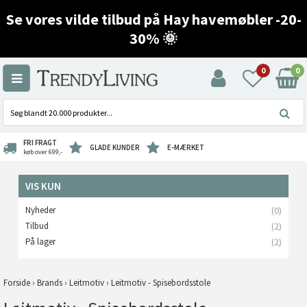
Se vores vilde tilbud på Hay havemøbler -20-
30% 🌞
0
0
FRI FRAGT
GLADE KUNDER
E-MÆRKET
køb over 699,-
VIS KUN
Nyheder
(0)
Tilbud
(2)
På lager
(2)
Forside
›
Brands
›
Leitmotiv
›
Leitmotiv - Spisebordsstole