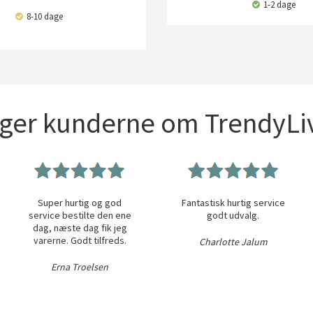
1-2 dage
8-10 dage
iger kunderne om TrendyLiv
Super hurtig og god
Fantastisk hurtig service
service bestilte den ene
godt udvalg.
dag, næste dag fik jeg
varerne. Godt tilfreds.
Charlotte Jalum
Erna Troelsen