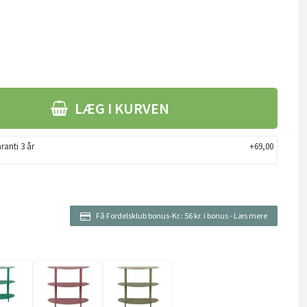
LÆG I KURVEN
ranti 3 år
+69,00
Få Fordelsklub bonus-Kr.:
56 kr. i bonus
-
Læs mere