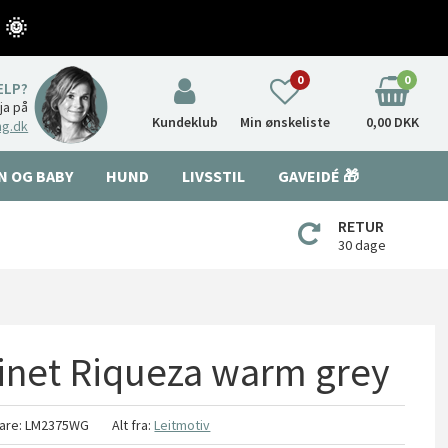
 🌞
0
0
ÆLP?
nja på
Kundeklub
Min ønskeliste
0,00 DKK
ng.dk
N OG BABY
HUND
LIVSSTIL
GAVEIDÉ 🎁
RETUR
30 dage
binet Riqueza warm grey
are:
LM2375WG
Alt fra:
Leitmotiv