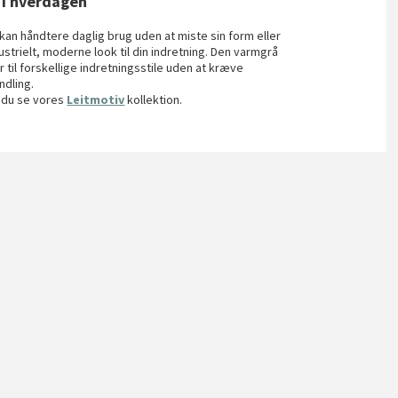
 i hverdagen
kan håndtere daglig brug uden at miste sin form eller
ndustrielt, moderne look til din indretning. Den varmgrå
 til forskellige indretningsstile uden at kræve
ndling.
n du se vores
Leitmotiv
kollektion.