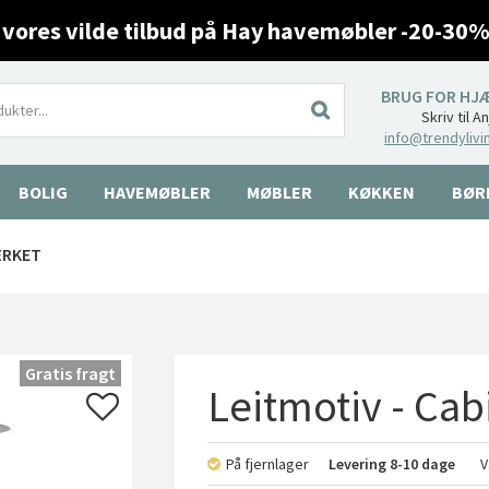
 vores vilde tilbud på Hay havemøbler -20-30%
BRUG FOR HJ
Skriv til A
info@trendylivi
BOLIG
HAVEMØBLER
MØBLER
KØKKEN
BØR
ÆRKET
Gratis fragt
Leitmotiv - Ca
På fjernlager
Levering
8-10 dage
V