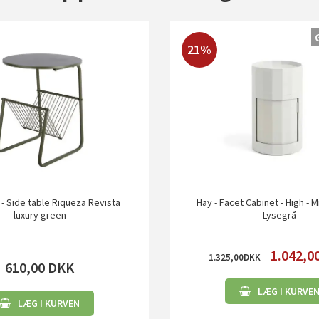
21%
 - Side table Riqueza Revista
Hay - Facet Cabinet - High - M
luxury green
Lysegrå
1.042,0
1.325,00
610,00
DKK
LÆG I KURVE
LÆG I KURVEN