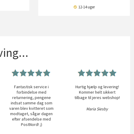
12-14 uger
ing...
Fantastisk service i
Hurtig hjælp og levering!
forbindelse med
Kommer helt sikkert
returnering, pengene
tilbage til jeres webshop!
indsat samme dag som
varen blev kvitteret som
Maria Siesby
modtaget, sågar dagen
efter afsendelse med
PostNord! ;)