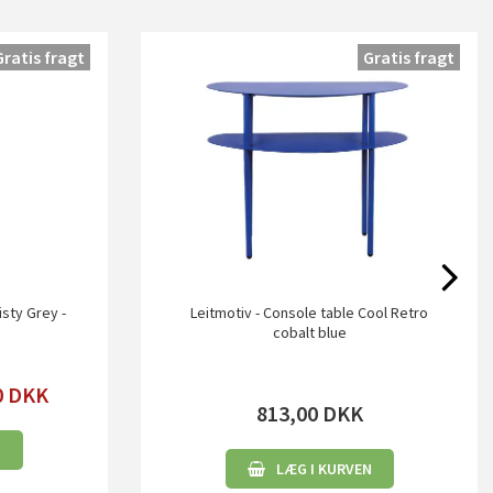
Gratis fragt
Gratis fragt
isty Grey -
Leitmotiv - Console table Cool Retro
cobalt blue
0
DKK
813,00
DKK
N
LÆG I KURVEN