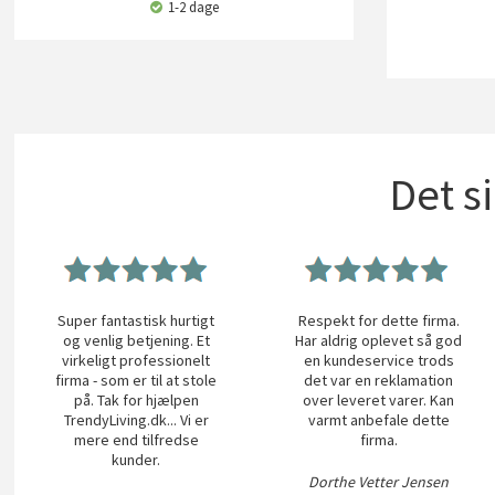
1-2 dage
Det s
Super fantastisk hurtigt
Respekt for dette firma.
og venlig betjening. Et
Har aldrig oplevet så god
virkeligt professionelt
en kundeservice trods
firma - som er til at stole
det var en reklamation
på. Tak for hjælpen
over leveret varer. Kan
TrendyLiving.dk... Vi er
varmt anbefale dette
mere end tilfredse
firma.
kunder.
Dorthe Vetter Jensen