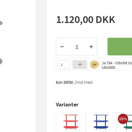
1.120,00
DKK
Ja Tak - Udvidet Ga
Læs mere
Varianter
15%