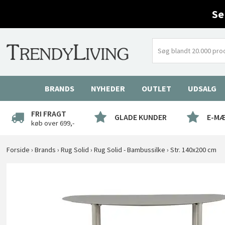
Se
BRANDS
NYHEDER
OUTLET
UDSALG
FRI FRAGT
GLADE KUNDER
E-M
køb over 699,-
Forside
›
Brands
›
Rug Solid
›
Rug Solid - Bambussilke
›
Str. 140x200 cm