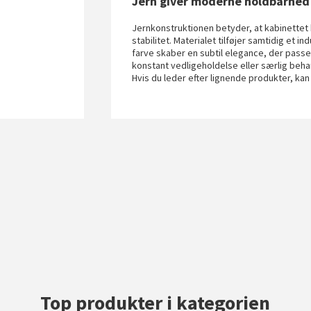
Jern giver moderne holdbarhed
Jernkonstruktionen betyder, at kabinettet 
stabilitet. Materialet tilføjer samtidig et i
farve skaber en subtil elegance, der passer
konstant vedligeholdelse eller særlig beha
Hvis du leder efter lignende produkter, ka
Top produkter i kategorien