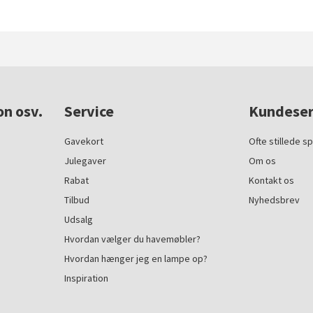
on osv.
Service
Kundeser
Gavekort
Ofte stillede s
Julegaver
Om os
Rabat
Kontakt os
Tilbud
Nyhedsbrev
Udsalg
Hvordan vælger du havemøbler?
Hvordan hænger jeg en lampe op?
Inspiration