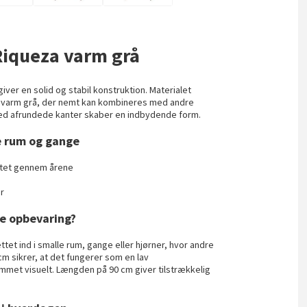
Riqueza varm grå
 giver en solid og stabil konstruktion. Materialet
k i varm grå, der nemt kan kombineres med andre
 med afrundede kanter skaber en indbydende form.
le rum og gange
litet gennem årene
er
e opbevaring?
et ind i smalle rum, gange eller hjørner, hvor andre
cm sikrer, at det fungerer som en lav
mmet visuelt. Længden på 90 cm giver tilstrækkelig