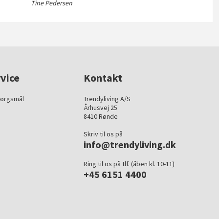
Tine Pedersen
vice
Kontakt
pørgsmål
Trendyliving A/S
Århusvej 25
8410 Rønde
Skriv til os på
info@trendyliving.dk
Ring til os på tlf. (åben kl. 10-11)
+45 6151 4400