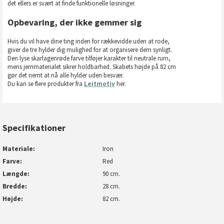
det ellers er svært at finde funktionelle løsninger.
Opbevaring, der ikke gemmer sig
Hvis du vil have dine ting inden for rækkevidde uden at rode,
giver de tre hylder dig mulighed for at organisere dem synligt.
Den lyse skarlagenrøde farve tilføjer karakter til neutrale rum,
mens jernmaterialet sikrer holdbarhed. Skabets højde på 82 cm
gør det nemt at nå alle hylder uden besvær.
Du kan se flere produkter fra
Leitmotiv
her.
Specifikationer
Materiale
Iron
Farve
Red
Længde
90 cm.
Bredde
28 cm.
Højde
82 cm.