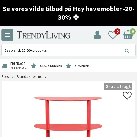
Se vores vilde tilbud på Hay havemøbler -20-
30% 🌞
0
0
FRI FRAGT
GLADE KUNDER
E-MÆRKET
køb over 699,-
Forside
›
Brands
›
Leitmotiv
Gratis fragt