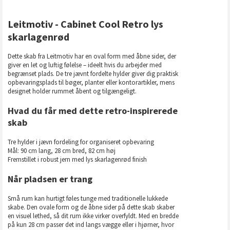
Leitmotiv - Cabinet Cool Retro lys
skarlagenrød
Dette skab fra Leitmotiv har en oval form med åbne sider, der
giver en let og luftig følelse – ideelt hvis du arbejder med
begrænset plads. De tre jævnt fordelte hylder giver dig praktisk
opbevaringsplads til bøger, planter eller kontorartikler, mens
designet holder rummet åbent og tilgængeligt.
Hvad du får med dette retro-inspirerede
skab
Tre hylder i jævn fordeling for organiseret opbevaring
Mål: 90 cm lang, 28 cm bred, 82 cm høj
Fremstillet i robust jern med lys skarlagenrød finish
Når pladsen er trang
Små rum kan hurtigt føles tunge med traditionelle lukkede
skabe. Den ovale form og de åbne sider på dette skab skaber
en visuel lethed, så dit rum ikke virker overfyldt. Med en bredde
på kun 28 cm passer det ind langs vægge eller i hjørner, hvor