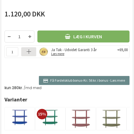
1.120,00
DKK
LÆG I KURVEN
Ja Tak - Udvidet Garanti 3 år
+69,00
Læs mere
Få Fordelsklub bonus-Kr.:
56 kr. i bonus
-
Læs mere
Varianter
15%