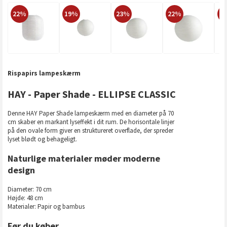
22%
19%
23%
22%
2
Rispapirs lampeskærm
HAY - Paper Shade - ELLIPSE CLASSIC
Denne HAY Paper Shade lampeskærm med en diameter på 70
cm skaber en markant lyseffekt i dit rum. De horisontale linjer
på den ovale form giver en struktureret overflade, der spreder
lyset blødt og behageligt.
Naturlige materialer møder moderne
design
Diameter: 70 cm
Højde: 48 cm
Materialer: Papir og bambus
Før du køber