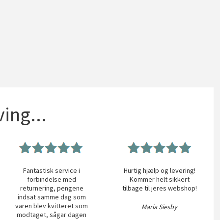
ing...
Fantastisk service i
Hurtig hjælp og levering!
forbindelse med
Kommer helt sikkert
returnering, pengene
tilbage til jeres webshop!
indsat samme dag som
varen blev kvitteret som
Maria Siesby
modtaget, sågar dagen