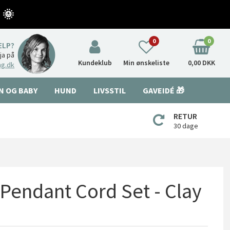
 🌞
0
0
ÆLP?
nja på
Kundeklub
Min ønskeliste
0,00 DKK
ng.dk
N OG BABY
HUND
LIVSSTIL
GAVEIDÉ 🎁
RETUR
30 dage
endant Cord Set - Clay