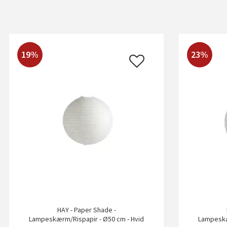
19%
23%
HAY - Paper Shade -
Lampeskærm/Rispapir - Ø50 cm - Hvid
Lampeskæ