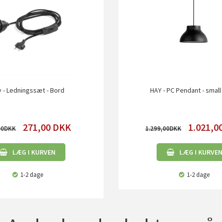
 - Ledningssæt - Bord
HAY - PC Pendant - small 
271,00
DKK
1.021,0
00
1.299,00
LÆG I KURVEN
LÆG I KURVE
1-2 dage
1-2 dage