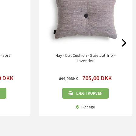
- sort
Hay - Dot Cushion - Steelcut Trio -
Lavender
0
DKK
705,00
DKK
899,00
N
LÆG I KURVEN
1-2 dage