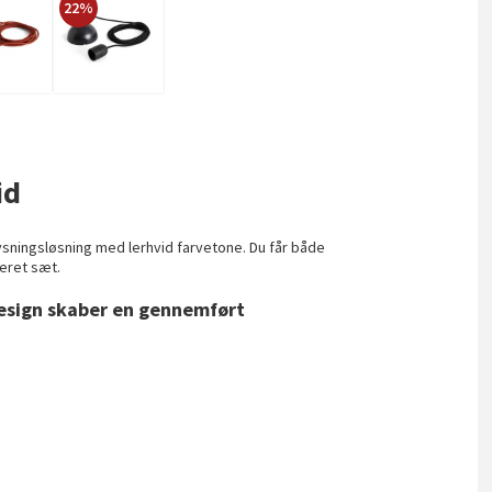
22%
id
ysningsløsning med lerhvid farvetone. Du får både
neret sæt.
design skaber en gennemført