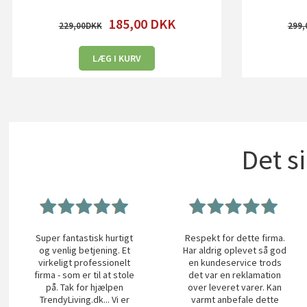
185,00
DKK
229,00
299,
LÆG I KURV
Det s
Super fantastisk hurtigt
Respekt for dette firma.
og venlig betjening. Et
Har aldrig oplevet så god
virkeligt professionelt
en kundeservice trods
firma - som er til at stole
det var en reklamation
på. Tak for hjælpen
over leveret varer. Kan
TrendyLiving.dk... Vi er
varmt anbefale dette