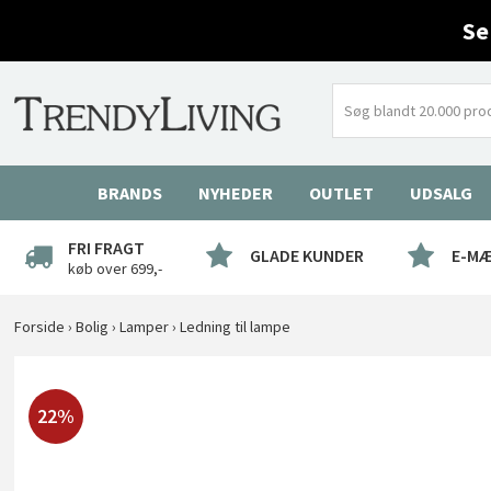
Se
BRANDS
NYHEDER
OUTLET
UDSALG
FRI FRAGT
GLADE KUNDER
E-M
køb over 699,-
Forside
›
Bolig
›
Lamper
›
Ledning til lampe
22%