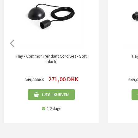
Hay - Common Pendant Cord Set - Soft
Hay
black
271,00
DKK
349,00
349,
LÆG I KURVEN
1-2 dage