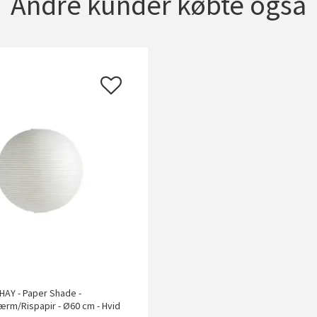
Andre kunder købte også
HAY - Paper Shade -
rm/Rispapir - Ø60 cm - Hvid