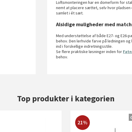
Loftsmonteringen har en domeform for sta
nemt at placere sættet, selv hvor pladsen
samlet i ét sæt.
Alsidige muligheder med matc
Med understøttelse af både E27- og E26-pær
behov. Den lerhvide farve på ledningen og
ind i forskellige indretningsstile.
Se flere praktiske løsninger inden for
Fatn
behov.
Top produkter i kategorien
21%