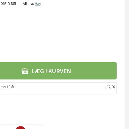
E063-D485
Alt fra:
Hay
LÆG I KURVEN
ranti 3 år
+12,00