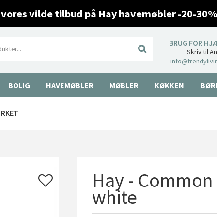
 vores vilde tilbud på Hay havemøbler -20-30%
BRUG FOR HJ
Skriv til A
info@trendylivi
BOLIG
HAVEMØBLER
MØBLER
KØKKEN
BØR
ÆRKET
Hay - Common P
white