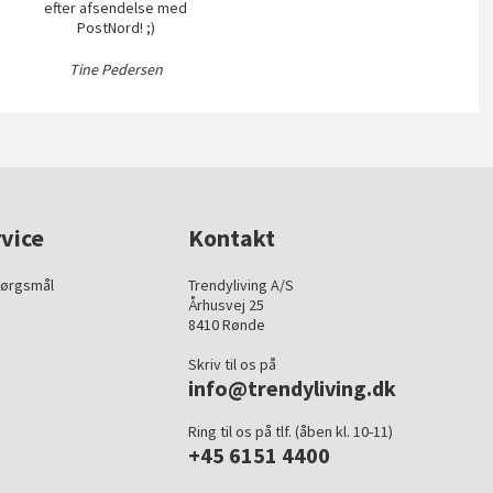
efter afsendelse med
PostNord! ;)
Tine Pedersen
vice
Kontakt
pørgsmål
Trendyliving A/S
Århusvej 25
8410 Rønde
Skriv til os på
info@trendyliving.dk
Ring til os på tlf. (åben kl. 10-11)
+45 6151 4400