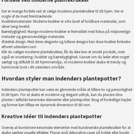
Der er mange fordele ved at vælge moderne plantekrukker til dit hjem. Her er
nogle af de mest fremtrædende:
Kvalitetsmaterialer: Moderne krukker er ofte lavet af holdbare materialer, som
sikrer lang levetid.
Bæredygtighed: Mange moderne krukker er fremstillet med fokus på miljøvenlige
metoder og genanvendelige materialer.
Æstetisk design: Med deres elegante og tidløse designs kan disse krukker forbedre
ethvert udendørs rum.
Når du vælger moderne plantekrukker, får du ikke kun et smukt produkt, men
også en investering i kvalitet og bæredygtighed. Uanset om du leder efter noget
særligt og stilfuldt til dit hjemmemiljø, vil moderne krukker skabe et trendy og
harmonisk look i dit udendørs område.
Hvordan styler man indendørs plantepotter?
Indendørs plantepotter kan være en glimrende måde at tilføre liv og personlighed
til dit hjem. For at skabe et moderne og elegant udtryk, kan du placere dine
planter i stilfulde keramiske elementer eller plantepotter. Brug af forskellige højder
og former kan tilføje en dynamisk dimension til dit rum.
Kreative idéer til indendørs plantepotter
Overvej at kombinere keramiske elementer med kunstneriske plantekrukker for at
skabe særlige visuelle effekter. Placer små dekorative vaser på hylder eller borde