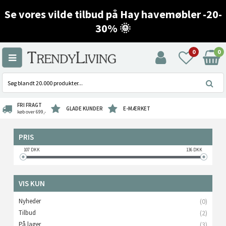
Se vores vilde tilbud på Hay havemøbler -20-
30% 🌞
0
0
FRI FRAGT
GLADE KUNDER
E-MÆRKET
køb over 699,-
PRIS
107
DKK
136
DKK
VIS KUN
Nyheder
(0)
Tilbud
(2)
På lager
(3)