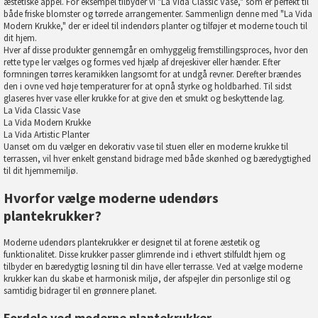
æstetiske appel. For eksempel tilbyder vi "La Vida Classic Vase," som er perfekt til
både friske blomster og tørrede arrangementer. Sammenlign denne med "La Vida
Modern Krukke," der er ideel til indendørs planter og tilføjer et moderne touch til
dit hjem.
Hver af disse produkter gennemgår en omhyggelig fremstillingsproces, hvor den
rette type ler vælges og formes ved hjælp af drejeskiver eller hænder. Efter
formningen tørres keramikken langsomt for at undgå revner. Derefter brændes
den i ovne ved høje temperaturer for at opnå styrke og holdbarhed. Til sidst
glaseres hver vase eller krukke for at give den et smukt og beskyttende lag.
La Vida Classic Vase
La Vida Modern Krukke
La Vida Artistic Planter
Uanset om du vælger en dekorativ vase til stuen eller en moderne krukke til
terrassen, vil hver enkelt genstand bidrage med både skønhed og bæredygtighed
til dit hjemmemiljø.
Hvorfor vælge moderne udendørs
plantekrukker?
Moderne udendørs plantekrukker er designet til at forene æstetik og
funktionalitet. Disse krukker passer glimrende ind i ethvert stilfuldt hjem og
tilbyder en bæredygtig løsning til din have eller terrasse. Ved at vælge moderne
krukker kan du skabe et harmonisk miljø, der afspejler din personlige stil og
samtidig bidrager til en grønnere planet.
Fordele ved moderne plantekrukker