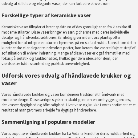
udvalg af stilfulde og elegante vaser, der kan forbedre ethvert rum.
Forskellige typer af keramiske vaser
Keramiske vaser tilbyder et bredt spektrum af designmuligheder, fra klassiske til
moderne stilarter. Disse vaser bringer en særlig charme med deres individuelle
detaljer og håndværkstraditioner. Samtidig giver indendørs plantepotter
mulighed for at integrere naturen i hjemmet på en stilfuld måde. Uanset om det er
kunstneriske eller elegante indendørs potter, kan keramiske vaser tilføje et strejf af
sofistikation til enhver indretning. Mange af disse vaser er også fremstillet med
fokus på æstetik og funktionalitet, hvilket gør dem ideelle for dem, der
værdsætter både skønhed og praktisk anvendelighed.
Udforsk vores udvalg af håndlavede krukker og
vaser
Vores håndlavede krukker og vaser kombinerer traditionelt håndværk med
moderne design. Disse særlige stykker er skabt gennem en omhyggelig proces,
der kræver dygtighed og tålmodighed. Hver vase og krukke i vores sortiment er et
resultat af mange timers arbejde fra dygtige håndværkere.
Sammenligning af populære modeller
Vores populære håndlavede krukker fra La Vida er kendt for deres holdbarhed og