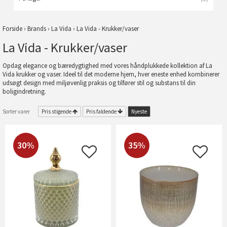
Forside
›
Brands
›
La Vida
›
La Vida - Krukker/vaser
La Vida - Krukker/vaser
Opdag elegance og bæredygtighed med vores håndplukkede kollektion af La
Vida krukker og vaser. Ideel til det moderne hjem, hver eneste enhed kombinerer
udsøgt design med miljøvenlig praksis og tilfører stil og substans til din
boligindretning.
Sorter varer
Pris stigende
Pris faldende
Nyeste
30%
35%