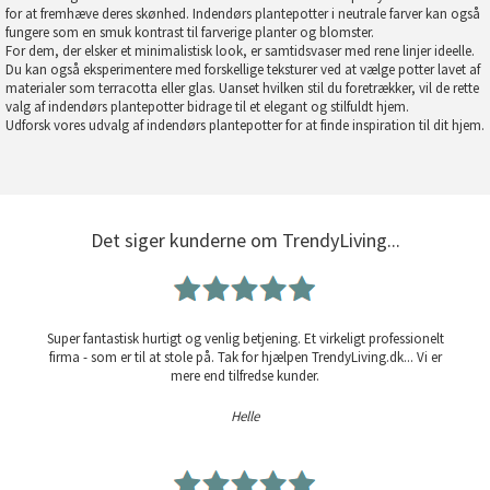
for at fremhæve deres skønhed. Indendørs plantepotter i neutrale farver kan også
fungere som en smuk kontrast til farverige planter og blomster.
For dem, der elsker et minimalistisk look, er samtidsvaser med rene linjer ideelle.
Du kan også eksperimentere med forskellige teksturer ved at vælge potter lavet af
materialer som terracotta eller glas. Uanset hvilken stil du foretrækker, vil de rette
valg af indendørs plantepotter bidrage til et elegant og stilfuldt hjem.
Udforsk vores udvalg af indendørs plantepotter for at finde inspiration til dit hjem.
Det siger kunderne om TrendyLiving...
Super fantastisk hurtigt og venlig betjening. Et virkeligt professionelt
firma - som er til at stole på. Tak for hjælpen TrendyLiving.dk... Vi er
mere end tilfredse kunder.
Helle