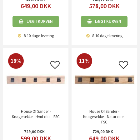
649,00
DKK
578,00
DKK
LÆG I KURVEN
LÆG I KURVEN
8-10 dage
levering
8-10 dage
levering
18%
11%
House Of Sander -
House Of Sander -
Knagerække - Hvid olie - FSC
Knagerække - Natur olie -
FSC
729,00
729,00
599,00
DKK
649,00
DKK