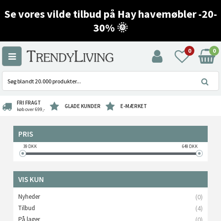
Se vores vilde tilbud på Hay havemøbler -20-
30% 🌞
0
0
FRI FRAGT
GLADE KUNDER
E-MÆRKET
køb over 699,-
PRIS
39
DKK
649
DKK
VIS KUN
Nyheder
(0)
Tilbud
(4)
På lager
(0)