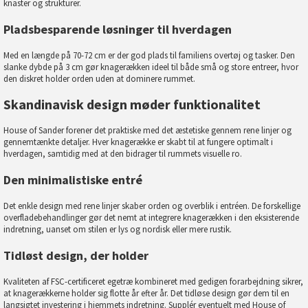
knaster og strukturer.
Pladsbesparende løsninger til hverdagen
Med en længde på 70-72 cm er der god plads til familiens overtøj og tasker. Den
slanke dybde på 3 cm gør knagerækken ideel til både små og store entreer, hvor
den diskret holder orden uden at dominere rummet.
Skandinavisk design møder funktionalitet
House of Sander forener det praktiske med det æstetiske gennem rene linjer og
gennemtænkte detaljer. Hver knagerække er skabt til at fungere optimalt i
hverdagen, samtidig med at den bidrager til rummets visuelle ro.
Den minimalistiske entré
Det enkle design med rene linjer skaber orden og overblik i entréen. De forskellige
overfladebehandlinger gør det nemt at integrere knagerækken i den eksisterende
indretning, uanset om stilen er lys og nordisk eller mere rustik.
Tidløst design, der holder
Kvaliteten af FSC-certificeret egetræ kombineret med gedigen forarbejdning sikrer,
at knagerækkerne holder sig flotte år efter år. Det tidløse design gør dem til en
langsigtet investering i hjemmets indretning. Supplér eventuelt med
House of