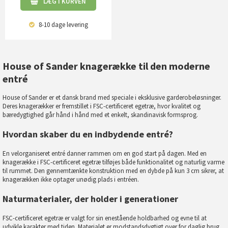
LÆG I KURVEN
8-10 dage
levering
House of Sander knagerække til den moderne
entré
House of Sander er et dansk brand med speciale i eksklusive garderobeløsninger.
Deres knagerækker er fremstillet i FSC-certificeret egetræ, hvor kvalitet og
bæredygtighed går hånd i hånd med et enkelt, skandinavisk formsprog.
Hvordan skaber du en indbydende entré?
En velorganiseret entré danner rammen om en god start på dagen. Med en
knagerække i FSC-certificeret egetræ tilføjes både funktionalitet og naturlig varme
til rummet. Den gennemtænkte konstruktion med en dybde på kun 3 cm sikrer, at
knagerækken ikke optager unødig plads i entréen.
Naturmaterialer, der holder i generationer
FSC-certificeret egetræ er valgt for sin enestående holdbarhed og evne til at
udvikle karakter med tiden. Materialet er modstandsdygtigt over for daglig brug