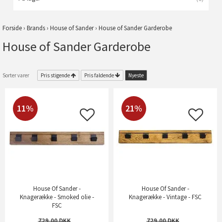
Forside
›
Brands
›
House of Sander
›
House of Sander Garderobe
House of Sander Garderobe
Sorter varer
Pris stigende
Pris faldende
Nyeste
11%
21%
House Of Sander -
House Of Sander -
Knagerække - Smoked olie -
Knagerække - Vintage - FSC
FSC
729,00
729,00