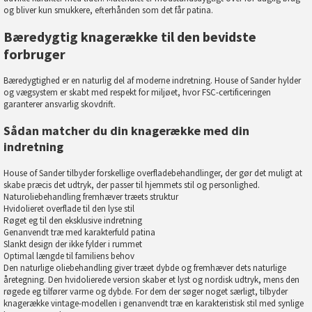
og bliver kun smukkere, efterhånden som det får patina.
Bæredygtig knagerække til den bevidste
forbruger
Bæredygtighed er en naturlig del af moderne indretning.
House of Sander hylder
og vægsystem
er skabt med respekt for miljøet, hvor FSC-certificeringen
garanterer ansvarlig skovdrift.
Sådan matcher du din knagerække med din
indretning
House of Sander tilbyder forskellige overfladebehandlinger, der gør det muligt at
skabe præcis det udtryk, der passer til hjemmets stil og personlighed.
Naturoliebehandling fremhæver træets struktur
Hvidolieret overflade til den lyse stil
Røget eg til den eksklusive indretning
Genanvendt træ med karakterfuld patina
Slankt design der ikke fylder i rummet
Optimal længde til familiens behov
Den naturlige oliebehandling giver træet dybde og fremhæver dets naturlige
åretegning. Den hvidolierede version skaber et lyst og nordisk udtryk, mens den
røgede eg tilfører varme og dybde. For dem der søger noget særligt, tilbyder
knagerække vintage-modellen i genanvendt træ en karakteristisk stil med synlige