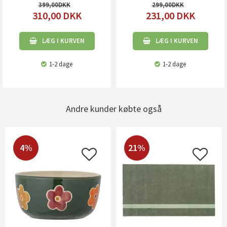
399,00
299,00
310,00
DKK
231,00
DKK
LÆG I KURVEN
LÆG I KURVEN
1-2 dage
1-2 dage
Andre kunder købte også
4%
21%