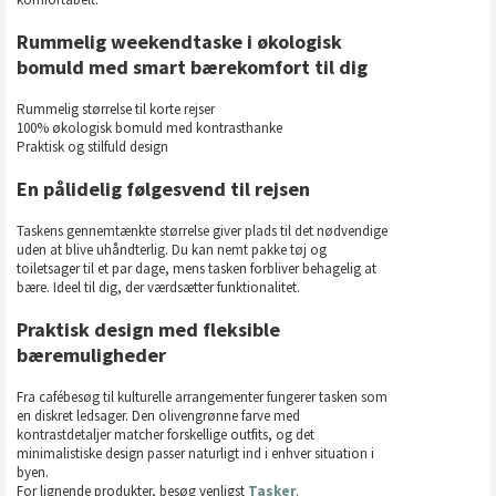
Rummelig weekendtaske i økologisk
bomuld med smart bærekomfort til dig
Rummelig størrelse til korte rejser
100% økologisk bomuld med kontrasthanke
Praktisk og stilfuld design
En pålidelig følgesvend til rejsen
Taskens gennemtænkte størrelse giver plads til det nødvendige
uden at blive uhåndterlig. Du kan nemt pakke tøj og
toiletsager til et par dage, mens tasken forbliver behagelig at
bære. Ideel til dig, der værdsætter funktionalitet.
Praktisk design med fleksible
bæremuligheder
Fra cafébesøg til kulturelle arrangementer fungerer tasken som
en diskret ledsager. Den olivengrønne farve med
kontrastdetaljer matcher forskellige outfits, og det
minimalistiske design passer naturligt ind i enhver situation i
byen.
For lignende produkter, besøg venligst
Tasker
.