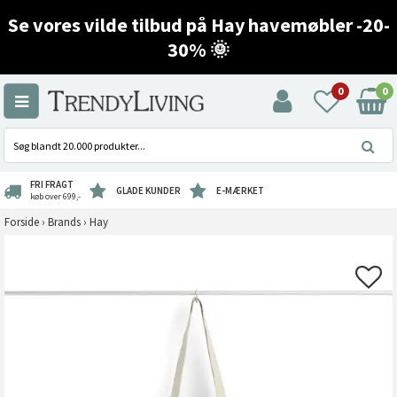
Se vores vilde tilbud på Hay havemøbler -20-
30% 🌞
0
0
FRI FRAGT
GLADE KUNDER
E-MÆRKET
køb over 699,-
Forside
›
Brands
›
Hay