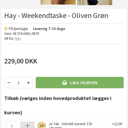
Hay - Weekendtaske - Oliven Grøn
På fjernlager
Levering
7-10 dage
Vare:
AE374-A601-AB70
Alt fra:
Hay
229,00
DKK
LÆG I KURVEN
Tilkøb
(vælges inden hovedproduktet lægges i
kurven)
Ja Tak - Udvidet Garanti 3 år
+12,00
Læs mere