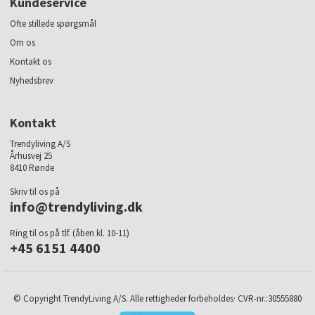
Kundeservice
Ofte stillede spørgsmål
Om os
Kontakt os
Nyhedsbrev
Kontakt
Trendyliving A/S
Århusvej 25
8410 Rønde
Skriv til os på
info@trendyliving.dk
Ring til os på tlf. (åben kl. 10-11)
+45 6151 4400
© Copyright TrendyLiving A/S. Alle rettigheder forbeholdes· CVR-nr.:30555880