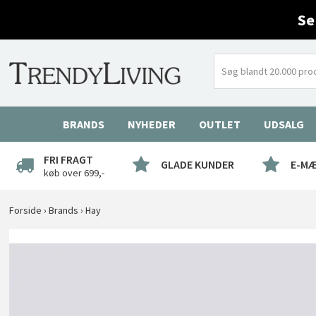
Se
BRANDS
NYHEDER
OUTLET
UDSALG
FRI FRAGT
GLADE KUNDER
E-M
køb over 699,-
Forside
›
Brands
›
Hay