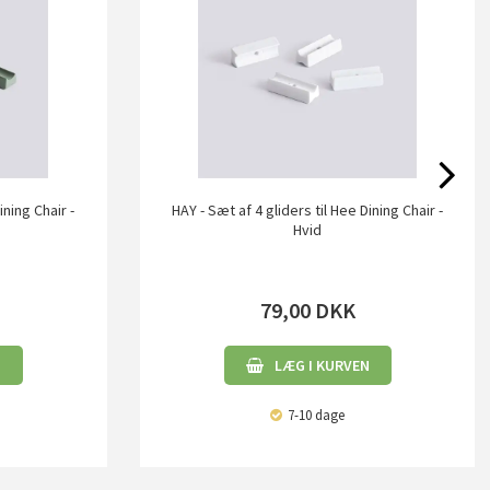
ining Chair -
HAY - Sæt af 4 gliders til Hee Dining Chair -
Hvid
79,00
DKK
N
LÆG I KURVEN
7-10 dage