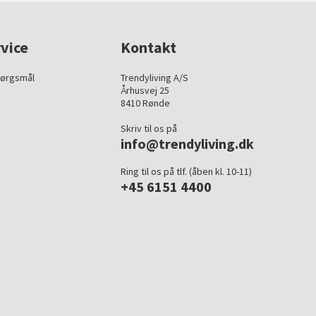
vice
Kontakt
pørgsmål
Trendyliving A/S
Århusvej 25
8410 Rønde
Skriv til os på
info@trendyliving.dk
Ring til os på tlf. (åben kl. 10-11)
+45 6151 4400