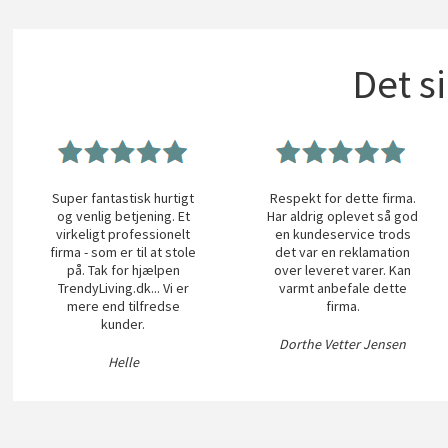
Det s
Super fantastisk hurtigt
Respekt for dette firma.
og venlig betjening. Et
Har aldrig oplevet så god
virkeligt professionelt
en kundeservice trods
firma - som er til at stole
det var en reklamation
på. Tak for hjælpen
over leveret varer. Kan
TrendyLiving.dk... Vi er
varmt anbefale dette
mere end tilfredse
firma.
kunder.
Dorthe Vetter Jensen
Helle