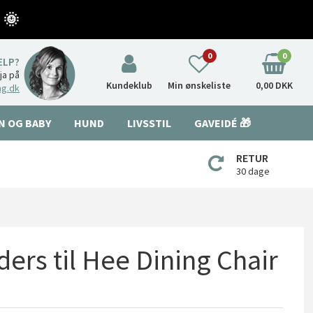
 🌞
0
0
ÆLP?
nja på
Kundeklub
Min ønskeliste
0,00 DKK
ng.dk
N OG BABY
HUND
LIVSSTIL
GAVEIDÉ 🎁
RETUR
30 dage
iders til Hee Dining Chair