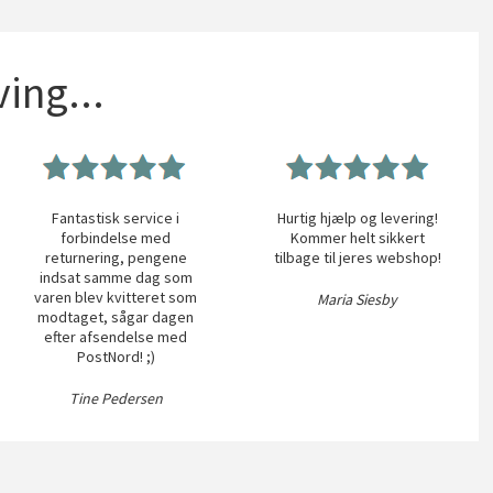
ing...
Fantastisk service i
Hurtig hjælp og levering!
forbindelse med
Kommer helt sikkert
returnering, pengene
tilbage til jeres webshop!
indsat samme dag som
varen blev kvitteret som
Maria Siesby
modtaget, sågar dagen
efter afsendelse med
PostNord! ;)
Tine Pedersen