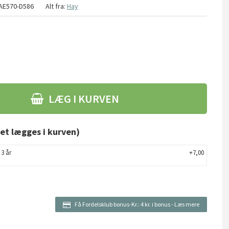
AE570-D586
Alt fra:
Hay
LÆG I KURVEN
et lægges i kurven)
 3 år
+7,00
Få Fordelsklub bonus-Kr.:
4 kr. i bonus
-
Læs mere