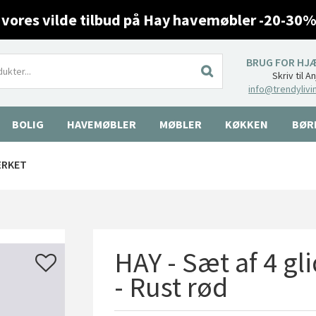
 vores vilde tilbud på Hay havemøbler -20-30%
BRUG FOR HJ
Skriv til A
info@trendylivi
BOLIG
HAVEMØBLER
MØBLER
KØKKEN
BØR
ÆRKET
HAY - Sæt af 4 gl
- Rust rød