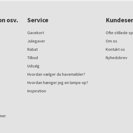
on osv.
Service
Kundeser
Gavekort
Ofte stillede s
Julegaver
Om os
Rabat
Kontakt os
Tilbud
Nyhedsbrev
Udsalg
Hvordan vælger du havemøbler?
Hvordan hænger jeg en lampe op?
Inspiration
mmer