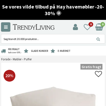
Se vores vilde tilbud på Hay havemøbler -20-
30% 🌞
0
0
FRI FRAGT
GLADE KUNDER
E-MÆRKET
køb over 699,-
Forside
›
Møbler
›
Puffer
Gratis fragt
20%