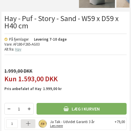
Hay - Puf - Story - Sand - W59 x D59 x
H40 cm
På fjernlager
Levering
7-10 dage
Vare:
AF180-F265-AG03
Alt fra:
Hay
1.999,00
1.593,00
DKK
Pris anbefalet af Hay 1.999,00 kr
LÆG I KURVEN
Ja Tak - Udvidet Garanti 3 år
+79,00
Læs mere