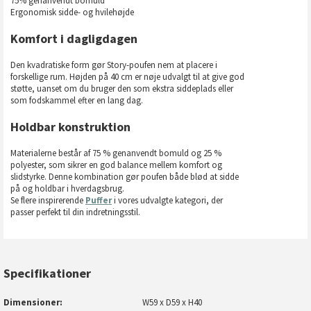
75% genanvendt bomuld
Ergonomisk sidde- og hvilehøjde
Komfort i dagligdagen
Den kvadratiske form gør Story-poufen nem at placere i
forskellige rum. Højden på 40 cm er nøje udvalgt til at give god
støtte, uanset om du bruger den som ekstra siddeplads eller
som fodskammel efter en lang dag.
Holdbar konstruktion
Materialerne består af 75 % genanvendt bomuld og 25 %
polyester, som sikrer en god balance mellem komfort og
slidstyrke. Denne kombination gør poufen både blød at sidde
på og holdbar i hverdagsbrug.
Se flere inspirerende
Puffer
i vores udvalgte kategori, der
passer perfekt til din indretningsstil.
Specifikationer
Dimensioner
W59 x D59 x H40