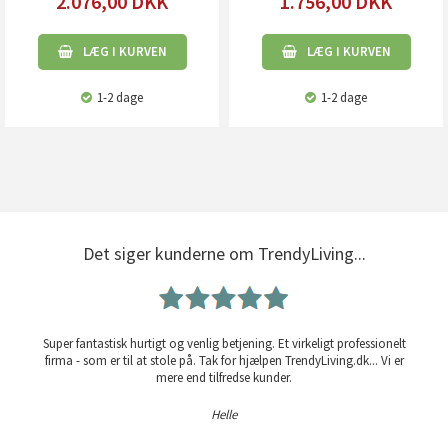
2.076,00
DKK
1.756,00
DKK
LÆG I KURVEN
LÆG I KURVEN
1-2 dage
1-2 dage
Det siger kunderne om TrendyLiving...
Super fantastisk hurtigt og venlig betjening. Et virkeligt professionelt
firma - som er til at stole på. Tak for hjælpen TrendyLiving.dk... Vi er
mere end tilfredse kunder.
Helle