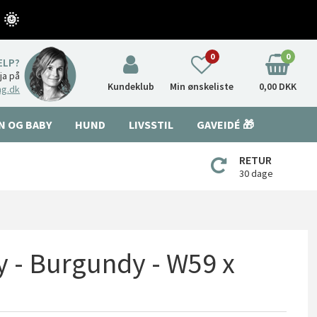
 🌞
0
0
ÆLP?
nja på
Kundeklub
Min ønskeliste
0,00 DKK
ng.dk
N OG BABY
HUND
LIVSSTIL
GAVEIDÉ 🎁
RETUR
30 dage
ry - Burgundy - W59 x