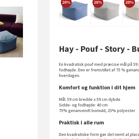
20%
20%
20%
Hay - Pouf - Story -
En kvadratisk pouf med præcise mål på 59 x 
fodhøjde. Den er fremstillet af 75 % gena
hverdagen.
Komfort og funktion i dit hjem
Mål: 59 cm bredde x 59 cm dybde
Sidde- og fodhøjde: 40 cm
75% genanvendt bomuld, 25% polyester
Praktisk i alle rum
Den kvadratiske form gør det nemt at plac