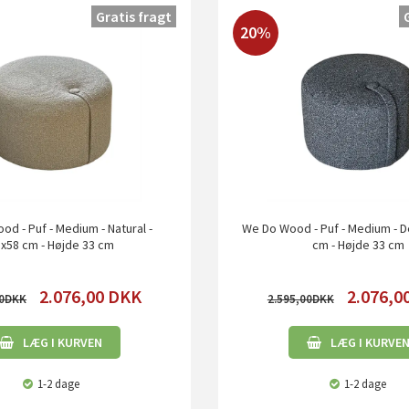
Gratis fragt
20%
d - Puf - Medium - Natural -
We Do Wood - Puf - Medium - D
x58 cm - Højde 33 cm
cm - Højde 33 cm
2.076,00
DKK
2.076,0
0
2.595,00
LÆG I KURVEN
LÆG I KURVE
1-2 dage
1-2 dage