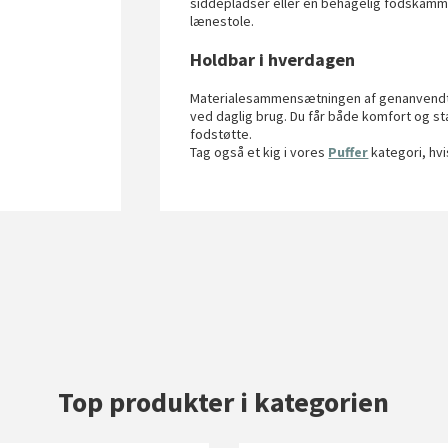
siddepladser eller en behagelig fodskamme
lænestole.
Holdbar i hverdagen
Materialesammensætningen af genanvendt bo
ved daglig brug. Du får både komfort og st
fodstøtte.
Tag også et kig i vores
Puffer
kategori, hvi
Top produkter i kategorien