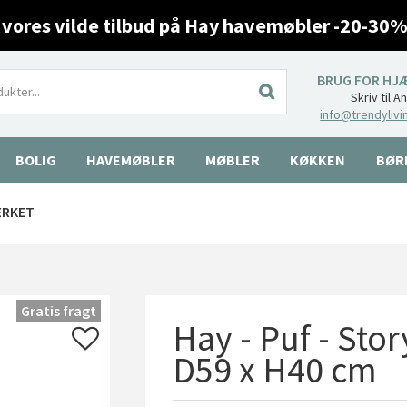
 vores vilde tilbud på Hay havemøbler -20-30%
BRUG FOR HJ
Skriv til A
info@trendylivi
BOLIG
HAVEMØBLER
MØBLER
KØKKEN
BØR
ÆRKET
Gratis fragt
Hay - Puf - Sto
D59 x H40 cm