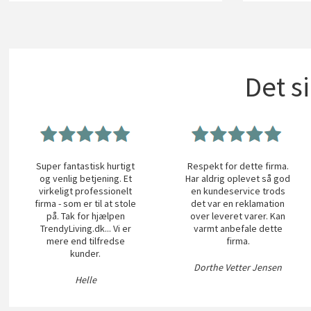
Det s
Super fantastisk hurtigt
Respekt for dette firma.
og venlig betjening. Et
Har aldrig oplevet så god
virkeligt professionelt
en kundeservice trods
firma - som er til at stole
det var en reklamation
på. Tak for hjælpen
over leveret varer. Kan
TrendyLiving.dk... Vi er
varmt anbefale dette
mere end tilfredse
firma.
kunder.
Dorthe Vetter Jensen
Helle