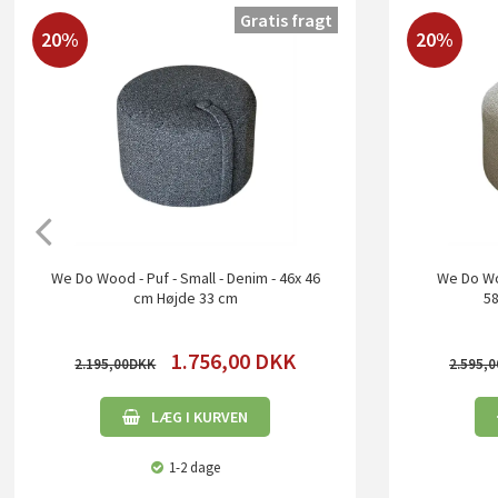
Gratis fragt
20%
20%
We Do Wood - Puf - Small - Denim - 46x 46
We Do Woo
cm Højde 33 cm
58
1.756,00
DKK
2.195,00
2.595,0
LÆG I KURVEN
1-2 dage