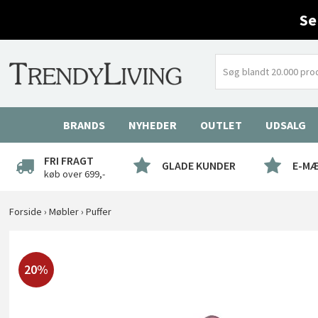
Se
BRANDS
NYHEDER
OUTLET
UDSALG
FRI FRAGT
GLADE KUNDER
E-M
køb over 699,-
Forside
›
Møbler
›
Puffer
20%