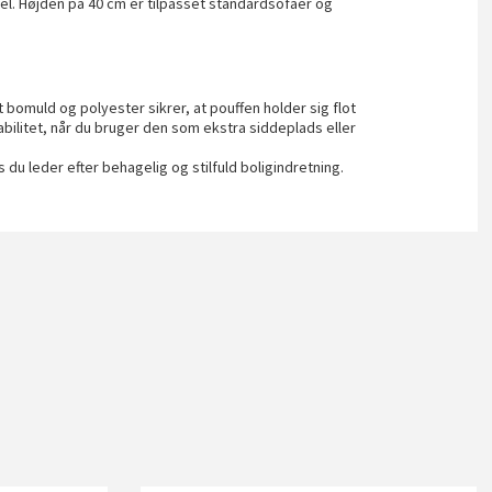
l. Højden på 40 cm er tilpasset standardsofaer og
muld og polyester sikrer, at pouffen holder sig flot
abilitet, når du bruger den som ekstra siddeplads eller
s du leder efter behagelig og stilfuld boligindretning.