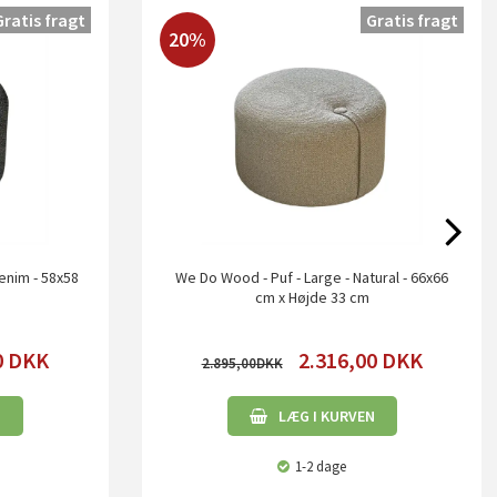
Gratis fragt
Gratis fragt
20%
enim - 58x58
We Do Wood - Puf - Large - Natural - 66x66
cm x Højde 33 cm
0
DKK
2.316,00
DKK
2.895,00
N
LÆG I KURVEN
1-2 dage