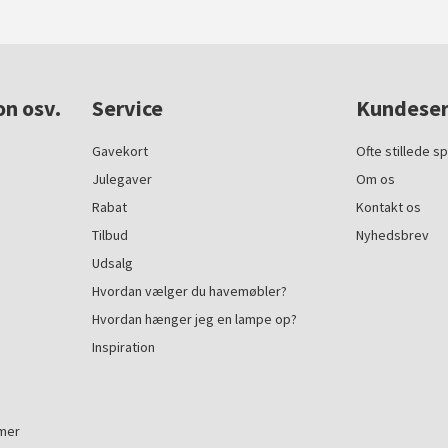
on osv.
Service
Kundeser
Gavekort
Ofte stillede s
Julegaver
Om os
Rabat
Kontakt os
Tilbud
Nyhedsbrev
Udsalg
Hvordan vælger du havemøbler?
Hvordan hænger jeg en lampe op?
Inspiration
mmer