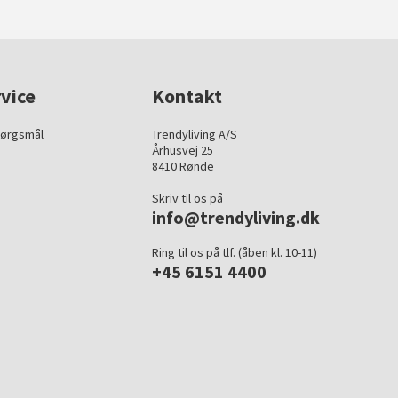
vice
Kontakt
pørgsmål
Trendyliving A/S
Århusvej 25
8410 Rønde
Skriv til os på
info@trendyliving.dk
Ring til os på tlf. (åben kl. 10-11)
+45 6151 4400