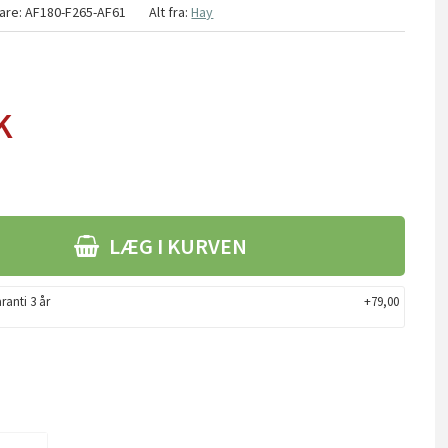
are:
AF180-F265-AF61
Alt fra:
Hay
K
LÆG I KURVEN
ranti 3 år
+79,00