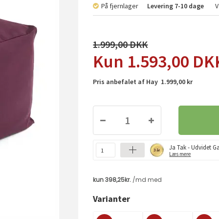
På fjernlager
Levering
7-10 dage
V
1.999,00
1.593,00
DK
Pris anbefalet af Hay 1.999,00 kr
Ja Tak - Udvidet Ga
Læs mere
Varianter