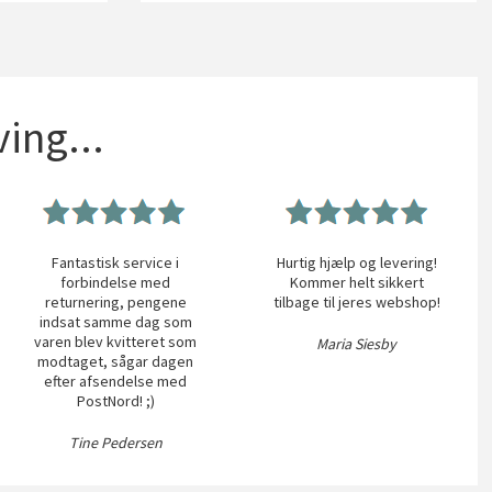
ing...
Fantastisk service i
Hurtig hjælp og levering!
forbindelse med
Kommer helt sikkert
returnering, pengene
tilbage til jeres webshop!
indsat samme dag som
varen blev kvitteret som
Maria Siesby
modtaget, sågar dagen
efter afsendelse med
PostNord! ;)
Tine Pedersen