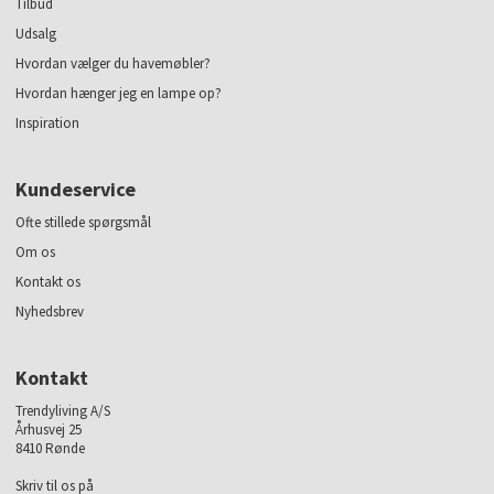
Tilbud
Udsalg
Hvordan vælger du havemøbler?
Hvordan hænger jeg en lampe op?
Inspiration
Kundeservice
Ofte stillede spørgsmål
Om os
Kontakt os
Nyhedsbrev
Kontakt
Trendyliving A/S
Århusvej 25
8410 Rønde
Skriv til os på