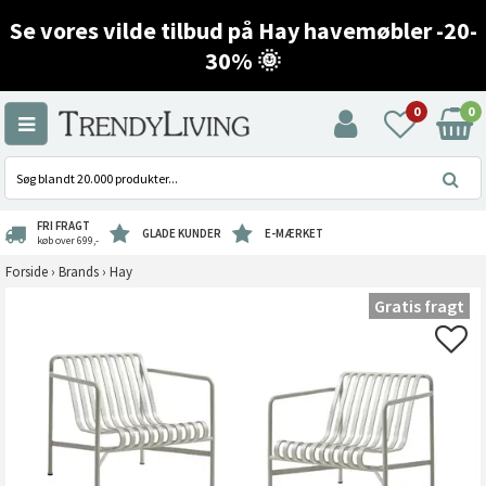
Se vores vilde tilbud på Hay havemøbler -20-
30% 🌞
0
0
FRI FRAGT
GLADE KUNDER
E-MÆRKET
køb over 699,-
Forside
›
Brands
›
Hay
Gratis fragt