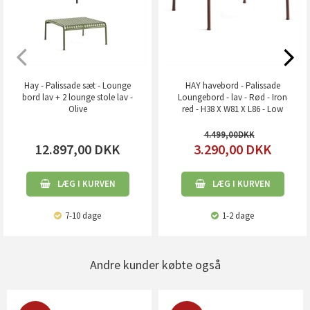
Hay - Palissade sæt - Lounge
HAY havebord - Palissade
bord lav + 2 lounge stole lav -
Loungebord - lav - Rød - Iron
Olive
red - H38 X W81 X L86 - Low
table
4.499,00
12.897,00
DKK
3.290,00
DKK
LÆG I KURVEN
LÆG I KURVEN
7-10 dage
1-2 dage
Andre kunder købte også