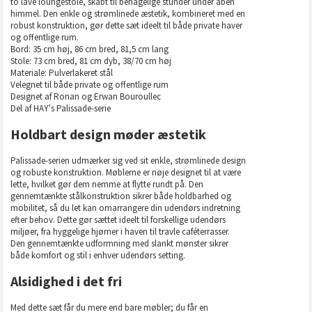
to lave loungestole, skabt til behagelige stunder under åben
himmel. Den enkle og strømlinede æstetik, kombineret med en
robust konstruktion, gør dette sæt ideelt til både private haver
og offentlige rum.
Bord: 35 cm høj, 86 cm bred, 81,5 cm lang
Stole: 73 cm bred, 81 cm dyb, 38/70 cm høj
Materiale: Pulverlakeret stål
Velegnet til både private og offentlige rum
Designet af Ronan og Erwan Bouroullec
Del af HAY's Palissade-serie
Holdbart design møder æstetik
Palissade-serien udmærker sig ved sit enkle, strømlinede design
og robuste konstruktion. Møblerne er nøje designet til at være
lette, hvilket gør dem nemme at flytte rundt på. Den
gennemtænkte stålkonstruktion sikrer både holdbarhed og
mobilitet, så du let kan omarrangere din udendørs indretning
efter behov. Dette gør sættet ideelt til forskellige udendørs
miljøer, fra hyggelige hjørner i haven til travle caféterrasser.
Den gennemtænkte udformning med slankt mønster sikrer
både komfort og stil i enhver udendørs setting.
Alsidighed i det fri
Med dette sæt får du mere end bare møbler; du får en