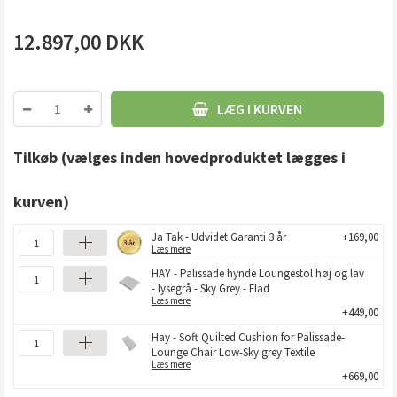
12.897,00
DKK
LÆG I KURVEN
Tilkøb
(vælges inden hovedproduktet lægges i
kurven)
Ja Tak - Udvidet Garanti 3 år
+169,00
Læs mere
HAY - Palissade hynde Loungestol høj og lav
- lysegrå - Sky Grey - Flad
Læs mere
+449,00
Hay - Soft Quilted Cushion for Palissade-
Lounge Chair Low-Sky grey Textile
Læs mere
+669,00