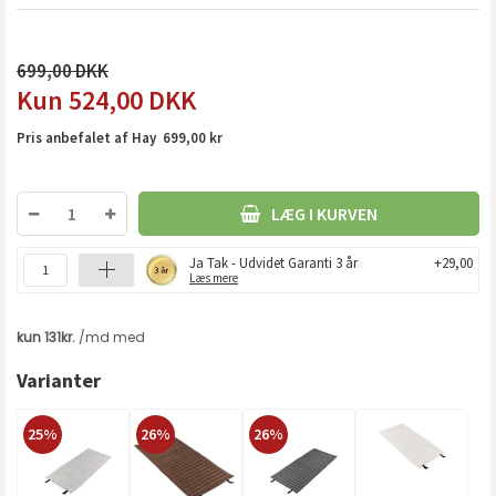
699,00
524,00
DKK
Pris anbefalet af Hay 699,00 kr
LÆG I KURVEN
Ja Tak - Udvidet Garanti 3 år
+29,00
Læs mere
Varianter
25%
26%
26%