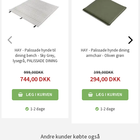
HAY - Palissade hynde til
HAY - Palissade hynde dining
dining bench - Sky Grey,
armchair - Oliven grøn
lysegrå, PALISSADE DINING
BENCH QUILTED CUSHION
999,00
399,00
744,00
DKK
294,00
DKK
LÆG I KURVEN
LÆG I KURVEN
1-2 dage
1-2 dage
Andre kunder købte også