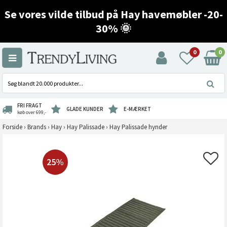
Se vores vilde tilbud på Hay havemøbler -20-
30% 🌞
0
0
FRI FRAGT
GLADE KUNDER
E-MÆRKET
køb over 699,-
Forside
›
Brands
›
Hay
›
Hay Palissade
›
Hay Palissade hynder
25%