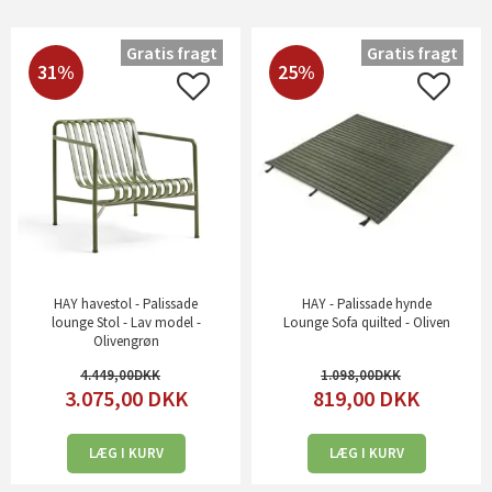
Gratis fragt
Gratis fragt
31%
25%
HAY havestol - Palissade
HAY - Palissade hynde
lounge Stol - Lav model -
Lounge Sofa quilted - Oliven
Olivengrøn
4.449,00
1.098,00
3.075,00
DKK
819,00
DKK
LÆG I KURV
LÆG I KURV