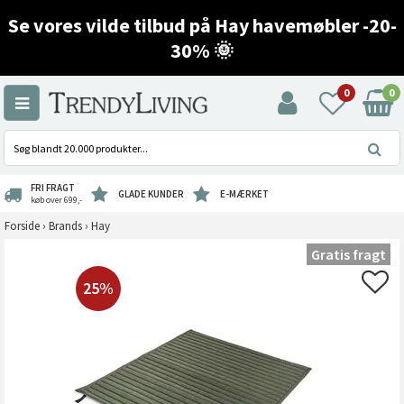
Se vores vilde tilbud på Hay havemøbler -20-
30% 🌞
0
0
FRI FRAGT
GLADE KUNDER
E-MÆRKET
køb over 699,-
Forside
›
Brands
›
Hay
Gratis fragt
25%