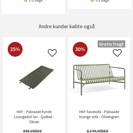
1-2 dage
1-2 dage
Andre kunder købte også
Gratis fragt
25%
30%
HAY - Palissade hynde
HAY havesofa - Palissade
Loungestol lav - Quilted -
lounge sofa - Olivengrøn
Oliven
699,00
8.349,00