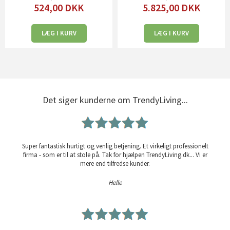
524,00
DKK
5.825,00
DKK
LÆG I KURV
LÆG I KURV
Det siger kunderne om TrendyLiving...
Super fantastisk hurtigt og venlig betjening. Et virkeligt professionelt
firma - som er til at stole på. Tak for hjælpen TrendyLiving.dk... Vi er
mere end tilfredse kunder.
Helle