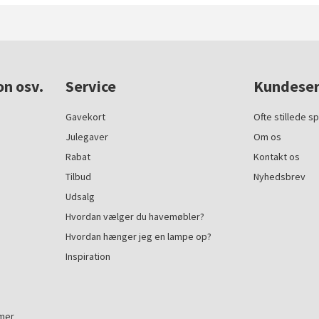
on osv.
Service
Kundeser
Gavekort
Ofte stillede s
Julegaver
Om os
Rabat
Kontakt os
Tilbud
Nyhedsbrev
Udsalg
Hvordan vælger du havemøbler?
Hvordan hænger jeg en lampe op?
Inspiration
mmer