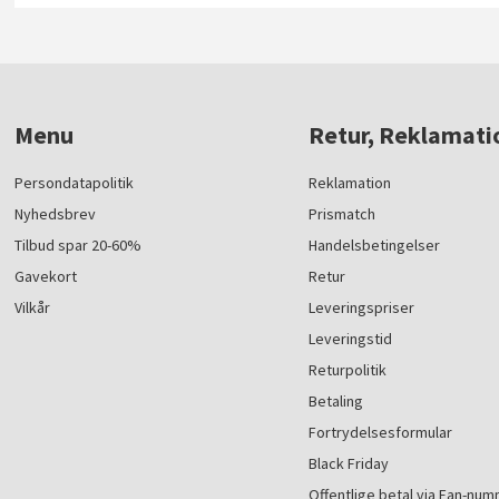
Menu
Retur, Reklamati
Persondatapolitik
Reklamation
Nyhedsbrev
Prismatch
Tilbud spar 20-60%
Handelsbetingelser
Gavekort
Retur
Vilkår
Leveringspriser
Leveringstid
Returpolitik
Betaling
Fortrydelsesformular
Black Friday
Offentlige betal via Ean-nu