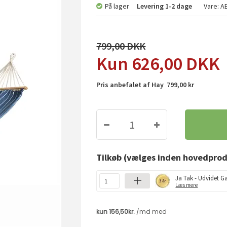
På lager
Levering
1-2 dage
Vare:
A
799,00
626,00
DKK
Pris anbefalet af Hay 799,00 kr
Tilkøb
(vælges inden hovedprod
Ja Tak - Udvidet Ga
Læs mere