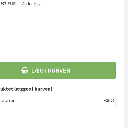
E978-E865
Alt fra:
Hay
LÆG I KURVEN
uktet lægges i kurven)
ranti 3 år
+29,00