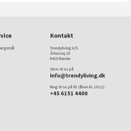
vice
Kontakt
pørgsmål
Trendyliving A/S
Århusvej 25
8410 Rønde
Skriv til os på
info@trendyliving.dk
Ring til os på tlf. (åben kl. 10-11)
+45 6151 4400