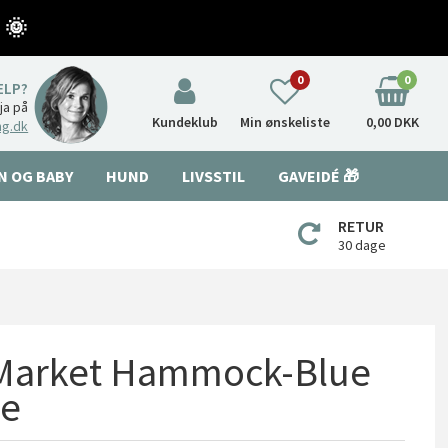
 🌞
0
0
ÆLP?
nja på
Kundeklub
Min ønskeliste
0,00 DKK
ng.dk
N OG BABY
HUND
LIVSSTIL
GAVEIDÉ 🎁
RETUR
30 dage
 Market Hammock-Blue
pe