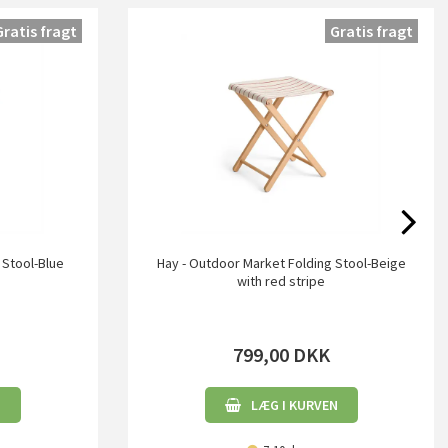
Gratis fragt
Gratis fragt
 Stool-Blue
Hay - Outdoor Market Folding Stool-Beige
with red stripe
799,00
DKK
N
LÆG I KURVEN