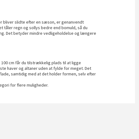
er bliver slidte efter en sæson, er genanvendt
et tåler regn og sollys bedre end bomuld, så du
ang. Det betyder mindre vedligeholdelse og længere
0 cm får du tilstrækkelig plads til at ligge
este haver og altaner uden at fylde for meget. Det
lade, samtidig med at det holder formen, selv efter
egori for flere muligheder.