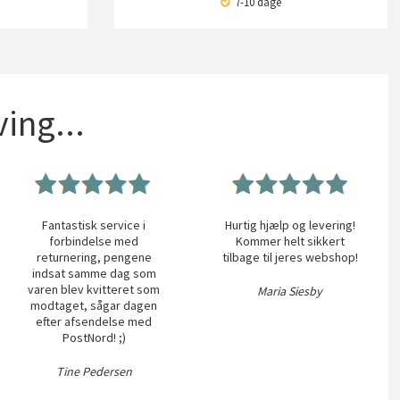
7-10 dage
ing...
Fantastisk service i
Hurtig hjælp og levering!
forbindelse med
Kommer helt sikkert
returnering, pengene
tilbage til jeres webshop!
indsat samme dag som
varen blev kvitteret som
Maria Siesby
modtaget, sågar dagen
efter afsendelse med
PostNord! ;)
Tine Pedersen