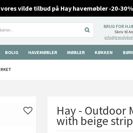
 vores vilde tilbud på Hay havemøbler -20-30%
BRUG FOR HJ
Skriv til A
info@trendylivi
BOLIG
HAVEMØBLER
MØBLER
KØKKEN
BØR
ÆRKET
Hay - Outdoor
with beige stri