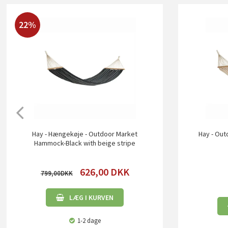
22%
Hay - Hængekøje - Outdoor Market
Hay - Ou
Hammock-Black with beige stripe
626,00
DKK
799,00
LÆG I KURVEN
1-2 dage