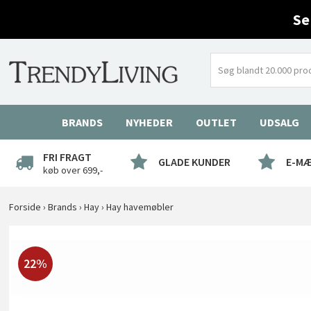
Se
BRANDS
NYHEDER
OUTLET
UDSALG
FRI FRAGT
GLADE KUNDER
E-M
køb over 699,-
Forside
›
Brands
›
Hay
›
Hay havemøbler
22%