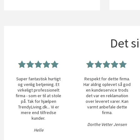
Det s
Super fantastisk hurtigt
Respekt for dette firma.
og venlig betjening. Et
Har aldrig oplevet så god
virkeligt professionelt
en kundeservice trods
firma - som er til at stole
det var en reklamation
på. Tak for hjælpen
over leveret varer. Kan
TrendyLiving.dk... Vi er
varmt anbefale dette
mere end tilfredse
firma.
kunder.
Dorthe Vetter Jensen
Helle