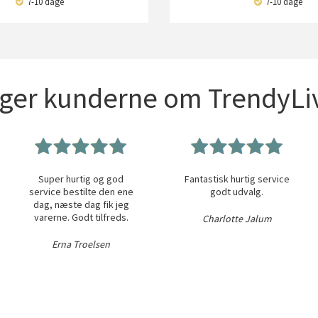
7-10 dage
7-10 dage
iger kunderne om TrendyLiv
Super hurtig og god
Fantastisk hurtig service
service bestilte den ene
godt udvalg.
dag, næste dag fik jeg
varerne. Godt tilfreds.
Charlotte Jalum
Erna Troelsen