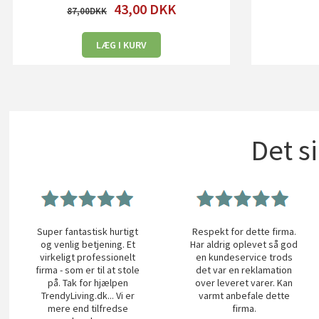
43,00
DKK
87,00
LÆG I KURV
Det s
Super fantastisk hurtigt
Respekt for dette firma.
og venlig betjening. Et
Har aldrig oplevet så god
virkeligt professionelt
en kundeservice trods
firma - som er til at stole
det var en reklamation
på. Tak for hjælpen
over leveret varer. Kan
TrendyLiving.dk... Vi er
varmt anbefale dette
mere end tilfredse
firma.