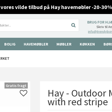
 vores vilde tilbud på Hay havemøbler -20-30%
BRUG FOR HJ
Skriv til A
info@trendylivi
BOLIG
HAVEMØBLER
MØBLER
KØKKEN
BØR
ÆRKET
Gratis fragt
Hay - Outdoor
with red stripe