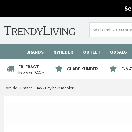
Se
BRANDS
NYHEDER
OUTLET
UDSALG
FRI FRAGT
GLADE KUNDER
E-M
køb over 699,-
Forside
›
Brands
›
Hay
›
Hay havemøbler