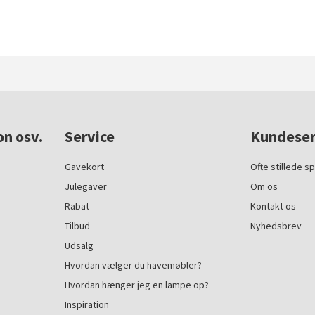
on osv.
Service
Kundeser
Gavekort
Ofte stillede s
Julegaver
Om os
Rabat
Kontakt os
Tilbud
Nyhedsbrev
Udsalg
Hvordan vælger du havemøbler?
Hvordan hænger jeg en lampe op?
Inspiration