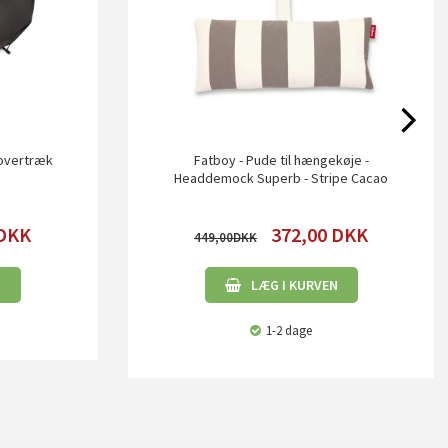
 overtræk
Fatboy - Pude til hængekøje -
Headdemock Superb - Stripe Cacao
DKK
372,00
DKK
449,00
N
LÆG I KURVEN
1-2 dage