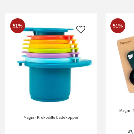
51%
51%
Magni - 
Magni - Krokodille badekopper
87,