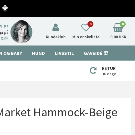
 🌞
0
0
ÆLP?
nja på
Kundeklub
Min ønskeliste
0,00 DKK
ng.dk
N OG BABY
HUND
LIVSSTIL
GAVEIDÉ 🎁
RETUR
30 dage
 Market Hammock-Beige