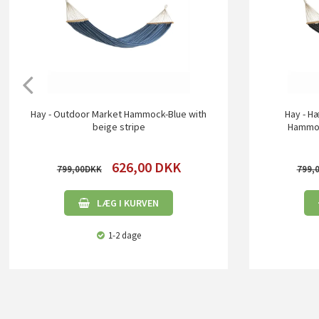
Hay - Outdoor Market Hammock-Blue with
Hay - H
beige stripe
Hammoc
626,00
DKK
799,00
799,
LÆG I KURVEN
1-2 dage