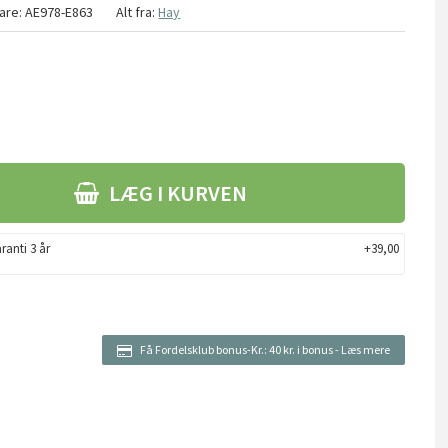
are:
AE978-E863
Alt fra:
Hay
LÆG I KURVEN
ranti 3 år
+39,00
Få Fordelsklub bonus-Kr.:
40 kr. i bonus
-
Læs mere