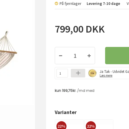
På fjernlager
Levering
7-10 dage
V
799,00
DKK
Ja Tak - Udvidet Ga
Læs mere
Varianter
22%
22%