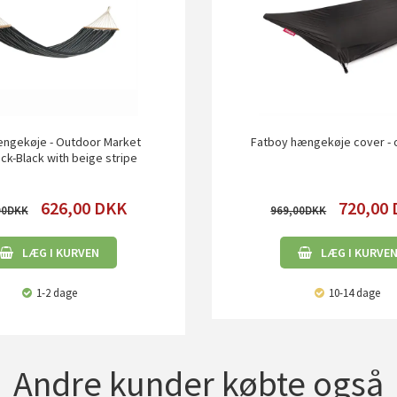
ængekøje - Outdoor Market
Fatboy hængekøje cover -
k-Black with beige stripe
626,00
DKK
720,00
00
969,00
LÆG I KURVEN
LÆG I KURVE
1-2 dage
10-14 dage
Andre kunder købte også