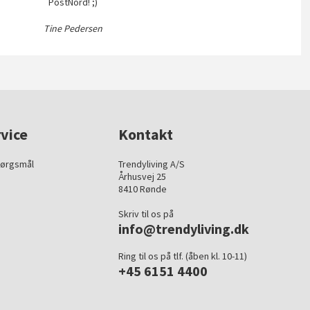
PostNord! ;)
Tine Pedersen
vice
Kontakt
pørgsmål
Trendyliving A/S
Århusvej 25
8410 Rønde
Skriv til os på
info@trendyliving.dk
Ring til os på tlf. (åben kl. 10-11)
+45 6151 4400