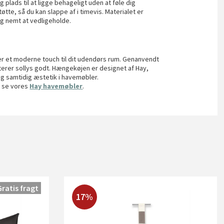
 plads til at ligge behageligt uden at føle dig
te, så du kan slappe af i timevis. Materialet er
g nemt at vedligeholde.
er et moderne touch til dit udendørs rum. Genanvendt
dterer sollys godt. Hængekøjen er designet af Hay,
og samtidig æstetik i havemøbler.
u se vores
Hay havemøbler
.
Gratis fragt
17%