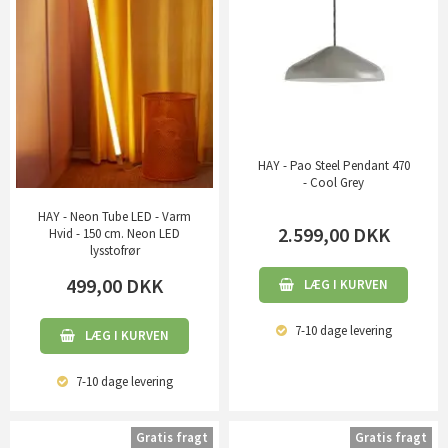
HAY - Pao Steel Pendant 470
- Cool Grey
HAY - Neon Tube LED - Varm
2.599,00
DKK
Hvid - 150 cm. Neon LED
lysstofrør
499,00
DKK
LÆG I KURVEN
7-10 dage
levering
LÆG I KURVEN
7-10 dage
levering
Gratis fragt
Gratis fragt