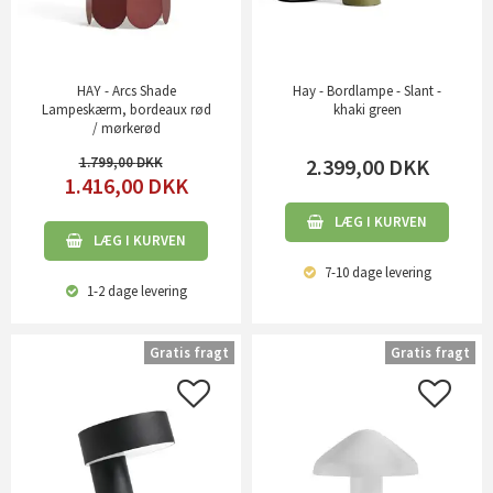
HAY - Arcs Shade
Hay - Bordlampe - Slant -
Lampeskærm, bordeaux rød
khaki green
/ mørkerød
1.799,00
2.399,00
DKK
1.416,00
DKK
LÆG I KURVEN
LÆG I KURVEN
7-10 dage
levering
1-2 dage
levering
Gratis fragt
Gratis fragt