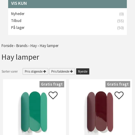
VIS KUN
Nyheder
(0)
Tilbud
(55)
På lager
(50)
Forside
›
Brands
›
Hay
›
Hay lamper
Hay lamper
Sorter varer
Pris stigende
Pris faldende
Nyeste
Gratis fragt
Gratis fragt