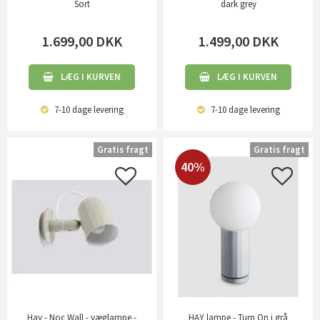
Sort
dark grey
1.699,00
DKK
1.499,00
DKK
LÆG I KURVEN
LÆG I KURVEN
7-10 dage
levering
7-10 dage
levering
Gratis fragt
Gratis fragt
40%
Hay - Noc Wall - væglampe -
HAY lampe - Turn On i grå