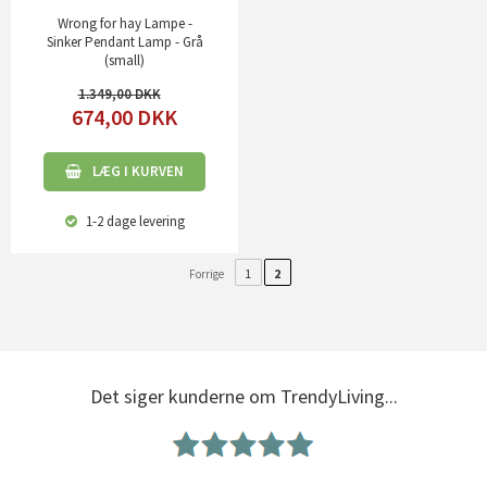
Wrong for hay Lampe -
Sinker Pendant Lamp - Grå
(small)
1.349,00
674,00
DKK
LÆG I KURVEN
1-2 dage
levering
1
2
Forrige
Det siger kunderne om TrendyLiving...