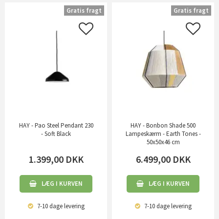
Gratis fragt
Gratis fragt
HAY - Pao Steel Pendant 230
HAY - Bonbon Shade 500
- Soft Black
Lampeskærm - Earth Tones -
50x50x46 cm
1.399,00
DKK
6.499,00
DKK
LÆG I KURVEN
LÆG I KURVEN
7-10 dage
levering
7-10 dage
levering