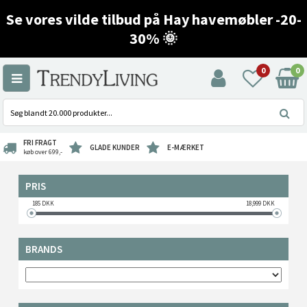
Se vores vilde tilbud på Hay havemøbler -20-
30% 🌞
0
0
FRI FRAGT
GLADE KUNDER
E-MÆRKET
køb over 699,-
PRIS
185
DKK
18,999
DKK
BRANDS