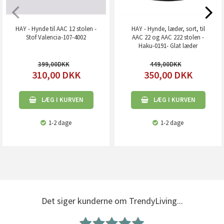
HAY - Hynde til AAC 12 stolen -
HAY - Hynde, læder, sort, til
Stof Valencia-107-4002
AAC 22 og AAC 222 stolen -
Haku-0191- Glat læder
399,00
449,00
310,00
DKK
350,00
DKK
LÆG I KURVEN
LÆG I KURVEN
1-2 dage
1-2 dage
Det siger kunderne om TrendyLiving...