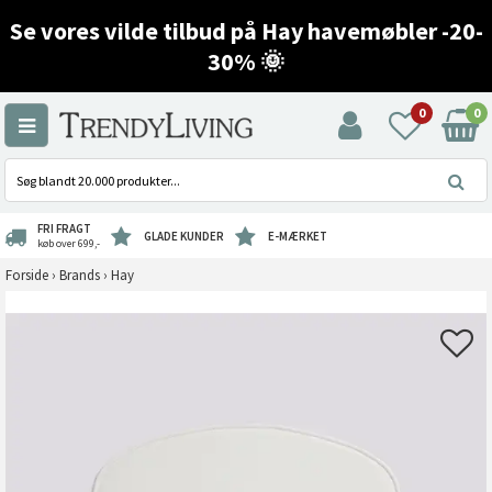
Se vores vilde tilbud på Hay havemøbler -20-
30% 🌞
0
0
FRI FRAGT
GLADE KUNDER
E-MÆRKET
køb over 699,-
Forside
›
Brands
›
Hay