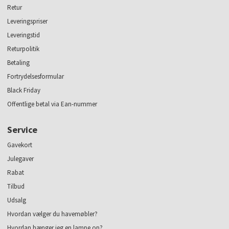
Retur
Leveringspriser
Leveringstid
Returpolitik
Betaling
Fortrydelsesformular
Black Friday
Offentlige betal via Ean-nummer
Service
Gavekort
Julegaver
Rabat
Tilbud
Udsalg
Hvordan vælger du havemøbler?
Hvordan hænger jeg en lampe op?