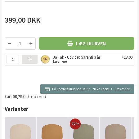
399,00
DKK
LÆG I KURVEN
Ja Tak - Udvidet Garanti 3 år
+18,00
Læs mere
Få Fordelsklub bonus-Kr.:
20 kr. i bonus
-
Læs mere
Varianter
22%