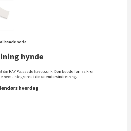
alissade serie
Dining hynde
til din HAY Palissade havebænk. Den buede form sikrer
e nemt integreres i din udendørsindretning.
udendørs hverdag