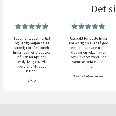
Det s
Super fantastisk hurtigt
Respekt for dette firma.
og venlig betjening. Et
Har aldrig oplevet så god
virkeligt professionelt
en kundeservice trods
firma - som er til at stole
det var en reklamation
på. Tak for hjælpen
over leveret varer. Kan
TrendyLiving.dk... Vi er
varmt anbefale dette
mere end tilfredse
firma.
kunder.
Dorthe Vetter Jensen
Helle