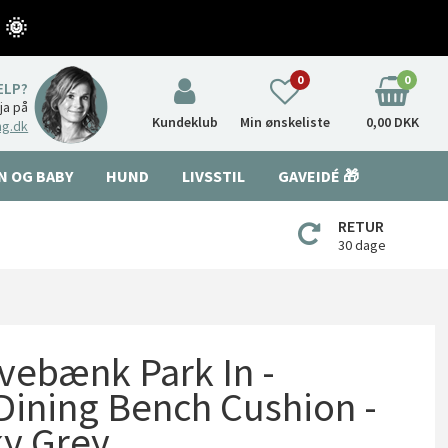
 🌞
0
0
ÆLP?
nja på
Kundeklub
Min ønskeliste
0,00 DKK
ng.dk
N OG BABY
HUND
LIVSSTIL
GAVEIDÉ 🎁
RETUR
30 dage
vebænk Park In -
Dining Bench Cushion -
ky Grey