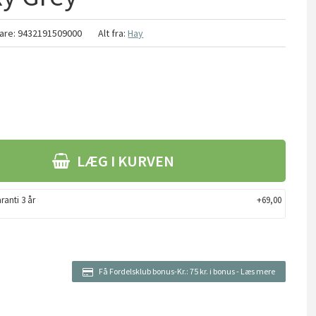
are:
9432191509000
Alt fra:
Hay
LÆG I KURVEN
ranti 3 år
+69,00
Få Fordelsklub bonus-Kr.:
75 kr. i bonus
-
Læs mere