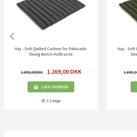
Hay - Soft Quilted Cushion for Palissade-
Hay - Soft
Dining Bench-Anthracite
Din
1.269,00
DKK
1.699,00
1.699,0
LÆG I KURVEN
1-2 dage