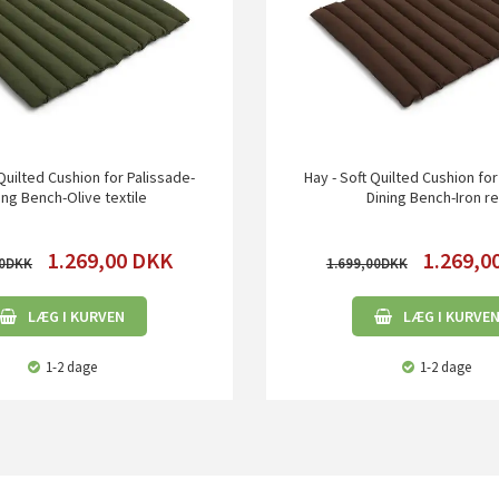
 Quilted Cushion for Palissade-
Hay - Soft Quilted Cushion for
ing Bench-Olive textile
Dining Bench-Iron r
1.269,00
DKK
1.269,0
0
1.699,00
LÆG I KURVEN
LÆG I KURVE
1-2 dage
1-2 dage