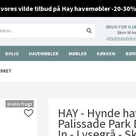
 vores vilde tilbud på Hay havemøbler -20-30%
BRUG FOR HJ
Skriv til A
info@trendylivi
BOLIG
HAVEMØBLER
MØBLER
KØKKEN
BØR
ÆRKET
Gratis fragt
HAY - Hynde ha
Palissade Park 
In - Lysegrå - S