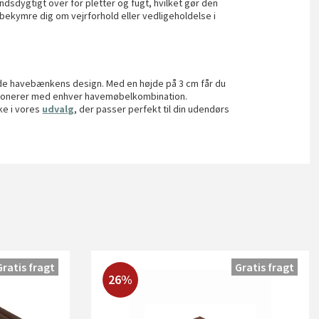
dsdygtigt over for pletter og fugt, hvilket gør den
 bekymre dig om vejrforhold eller vedligeholdelse i
ade havebænkens design. Med en højde på 3 cm får du
monerer med enhver havemøbelkombination.
ke i vores
udvalg
, der passer perfekt til din udendørs
Gratis fragt
Gratis fragt
26%