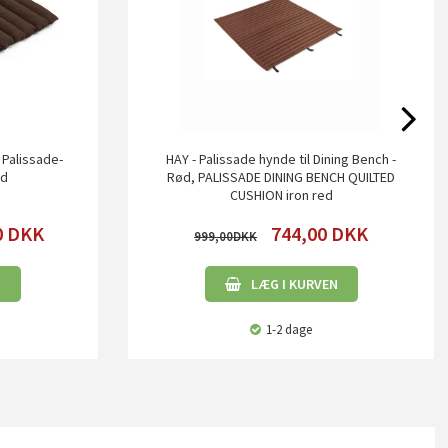
 Palissade-
HAY - Palissade hynde til Dining Bench -
ed
Rød, PALISSADE DINING BENCH QUILTED
CUSHION iron red
0
DKK
744,00
DKK
999,00
N
LÆG I KURVEN
1-2 dage