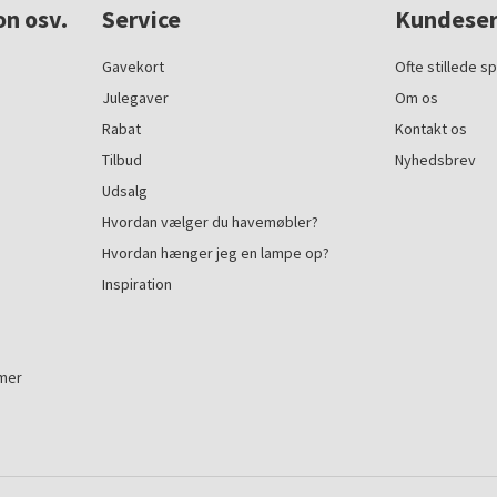
on osv.
Service
Kundeser
Gavekort
Ofte stillede s
Julegaver
Om os
Rabat
Kontakt os
Tilbud
Nyhedsbrev
Udsalg
Hvordan vælger du havemøbler?
Hvordan hænger jeg en lampe op?
Inspiration
mmer