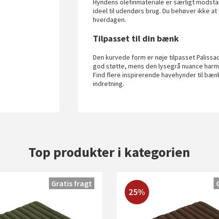
Hyndens olefinmateriale er særligt modstan
ideel til udendørs brug. Du behøver ikke at
hverdagen.
Tilpasset til din bænk
Den kurvede form er nøje tilpasset Paliss
god støtte, mens den lysegrå nuance har
Find flere inspirerende havehynder til bæn
indretning.
Top produkter i kategorien
Gratis fragt
25%