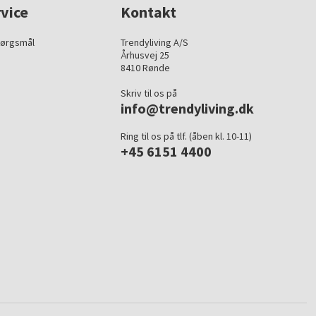
vice
Kontakt
pørgsmål
Trendyliving A/S
Århusvej 25
8410 Rønde
Skriv til os på
info@trendyliving.dk
Ring til os på tlf. (åben kl. 10-11)
+45 6151 4400