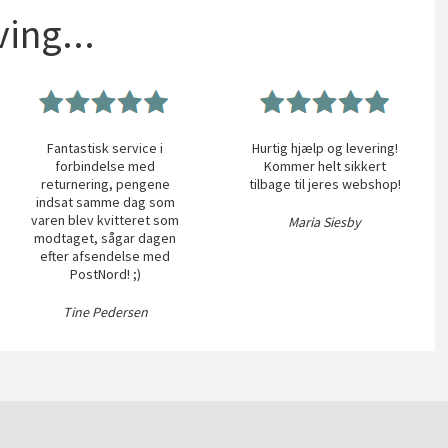
ing...
Fantastisk service i
Hurtig hjælp og levering!
forbindelse med
Kommer helt sikkert
returnering, pengene
tilbage til jeres webshop!
indsat samme dag som
varen blev kvitteret som
Maria Siesby
modtaget, sågar dagen
efter afsendelse med
PostNord! ;)
Tine Pedersen