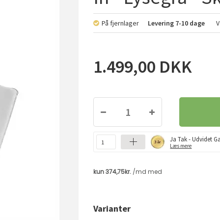
På fjernlager
Levering
7-10 dage
V
1.499,00
DKK
Ja Tak - Udvidet Ga
Læs mere
Varianter