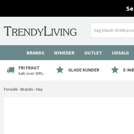
Se
BRANDS
NYHEDER
OUTLET
UDSALG
FRI FRAGT
GLADE KUNDER
E-M
køb over 699,-
Forside
›
Brands
›
Hay