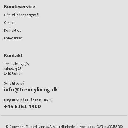
Kundeservice
Ofte stillede spørgsmål
Om os
Kontakt os
Nyhedsbrev
Kontakt
Trendyliving A/S
Århusvej 25
8410 Rønde
Skriv til os på
info@trendyliving.dk
Ring til os på tlf. (åben kl. 10-11)
+45 6151 4400
© Copyright TrendyLiving A/S. Alle rettigheder forbeholdes· CVR-nr.:30555880