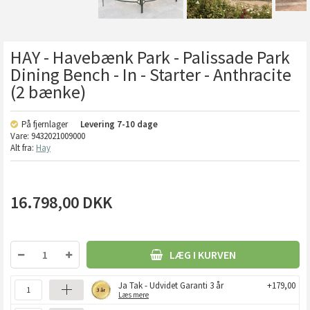
HAY - Havebænk Park - Palissade Park
Dining Bench - In - Starter - Anthracite
(2 bænke)
På fjernlager
Levering
7-10 dage
Vare:
9432021009000
Alt fra:
Hay
16.798,00
DKK
LÆG I KURVEN
Ja Tak - Udvidet Garanti 3 år
+179,00
Læs mere