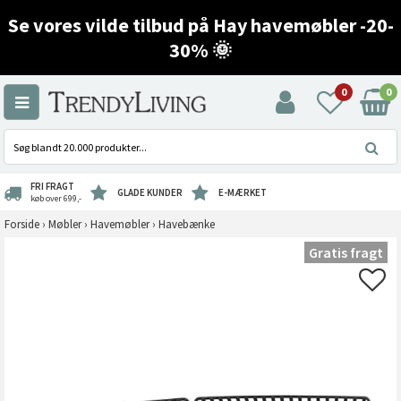
Se vores vilde tilbud på Hay havemøbler -20-
30% 🌞
0
0
FRI FRAGT
GLADE KUNDER
E-MÆRKET
køb over 699,-
Forside
›
Møbler
›
Havemøbler
›
Havebænke
Gratis fragt