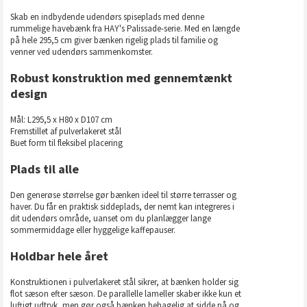
Skab en indbydende udendørs spiseplads med denne
rummelige havebænk fra HAY's Palissade-serie. Med en længde
på hele 295,5 cm giver bænken rigelig plads til familie og
venner ved udendørs sammenkomster.
Robust konstruktion med gennemtænkt
design
Mål: L295,5 x H80 x D107 cm
Fremstillet af pulverlakeret stål
Buet form til fleksibel placering
Plads til alle
Den generøse størrelse gør bænken ideel til større terrasser og
haver. Du får en praktisk siddeplads, der nemt kan integreres i
dit udendørs område, uanset om du planlægger lange
sommermiddage eller hyggelige kaffepauser.
Holdbar hele året
Konstruktionen i pulverlakeret stål sikrer, at bænken holder sig
flot sæson efter sæson. De parallelle lameller skaber ikke kun et
luftigt udtryk, men gør også bænken behagelig at sidde på og