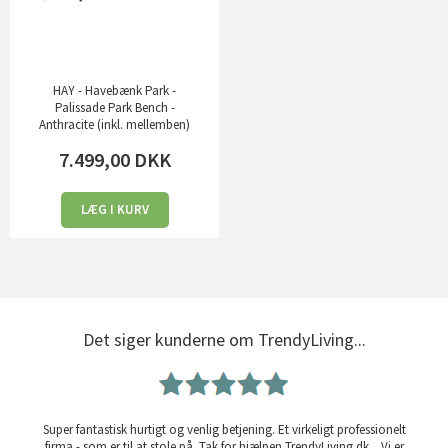
HAY - Havebænk Park -
Palissade Park Bench -
Anthracite (inkl. mellemben)
7.499,00
DKK
LÆG I KURV
Det siger kunderne om TrendyLiving...
Super fantastisk hurtigt og venlig betjening. Et virkeligt professionelt
firma - som er til at stole på. Tak for hjælpen TrendyLiving.dk... Vi er