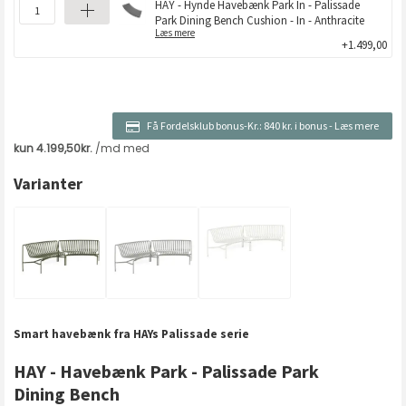
HAY - Hynde Havebænk Park In - Palissade
Park Dining Bench Cushion - In - Anthracite
Læs mere
+1.499,00
Få Fordelsklub bonus-Kr.:
840 kr. i bonus
-
Læs mere
Varianter
Smart havebænk fra HAYs Palissade serie
HAY - Havebænk Park - Palissade Park
Dining Bench