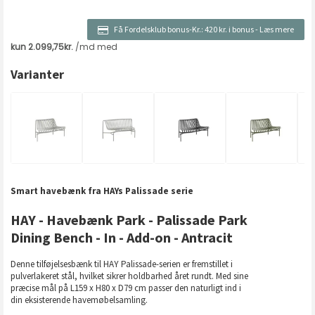
Få Fordelsklub bonus-Kr.:
420 kr. i bonus
-
Læs mere
Varianter
Smart havebænk fra HAYs Palissade serie
HAY - Havebænk Park - Palissade Park
Dining Bench - In - Add-on - Antracit
Denne tilføjelsesbænk til HAY Palissade-serien er fremstillet i
pulverlakeret stål, hvilket sikrer holdbarhed året rundt. Med sine
præcise mål på L159 x H80 x D79 cm passer den naturligt ind i
din eksisterende havemøbelsamling.