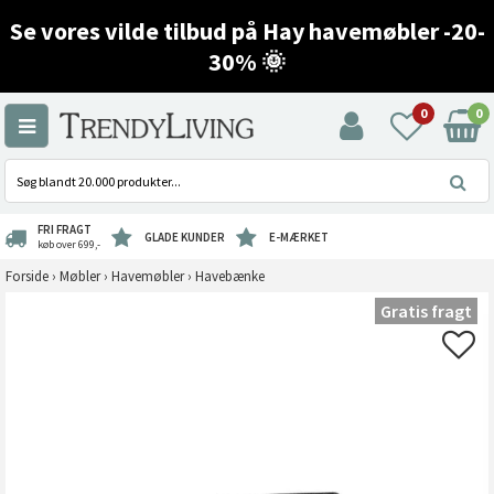
Se vores vilde tilbud på Hay havemøbler -20-
30% 🌞
0
0
FRI FRAGT
GLADE KUNDER
E-MÆRKET
køb over 699,-
Forside
›
Møbler
›
Havemøbler
›
Havebænke
Gratis fragt