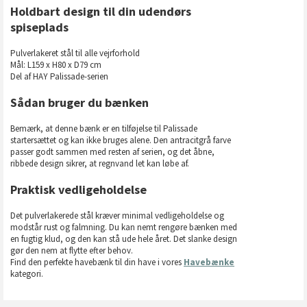
Holdbart design til din udendørs
spiseplads
Pulverlakeret stål til alle vejrforhold
Mål: L159 x H80 x D79 cm
Del af HAY Palissade-serien
Sådan bruger du bænken
Bemærk, at denne bænk er en tilføjelse til Palissade
startersættet og kan ikke bruges alene. Den antracitgrå farve
passer godt sammen med resten af serien, og det åbne,
ribbede design sikrer, at regnvand let kan løbe af.
Praktisk vedligeholdelse
Det pulverlakerede stål kræver minimal vedligeholdelse og
modstår rust og falmning. Du kan nemt rengøre bænken med
en fugtig klud, og den kan stå ude hele året. Det slanke design
gør den nem at flytte efter behov.
Find den perfekte havebænk til din have i vores
Havebænke
kategori.