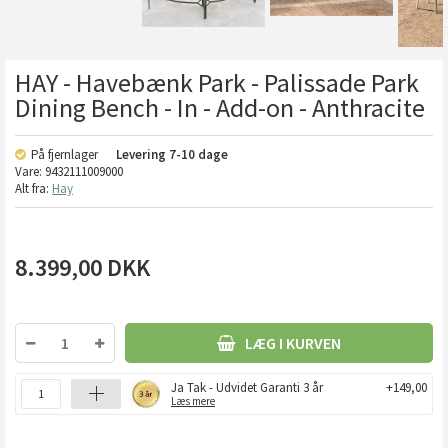
HAY - Havebænk Park - Palissade Park
Dining Bench - In - Add-on - Anthracite
På fjernlager
Levering
7-10 dage
Vare:
9432111009000
Alt fra:
Hay
8.399,00
DKK
LÆG I KURVEN
Ja Tak - Udvidet Garanti 3 år
+149,00
Læs mere