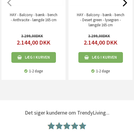
HAY - Balcony - bænk - bench
HAY - Balcony - bænk - bench
- Anthracite - længde 165 cm
- Desert green - lysegrøn -
længde 165 cm
3.299,00
3.299,00
2.144,00
DKK
2.144,00
DKK
LÆG I KURVEN
LÆG I KURVEN
1-2 dage
1-2 dage
Det siger kunderne om TrendyLiving...