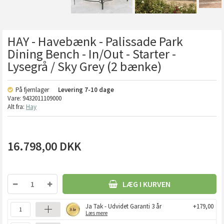
HAY - Havebænk - Palissade Park
Dining Bench - In/Out - Starter -
Lysegrå / Sky Grey (2 bænke)
På fjernlager
Levering
7-10 dage
Vare:
9432011109000
Alt fra:
Hay
16.798,00
DKK
LÆG I KURVEN
Ja Tak - Udvidet Garanti 3 år
+179,00
Læs mere