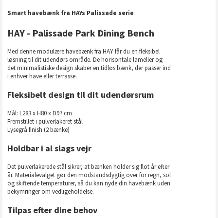
Smart havebænk fra HAYs Palissade serie
HAY - Palissade Park Dining Bench
Med denne modulære havebænk fra HAY får du en fleksibel
løsning til dit udendørs område. De horisontale lameller og
det minimalistiske design skaber en tidløs bænk, der passer ind
i enhver have eller terrasse.
Fleksibelt design til dit udendørsrum
Mål: L283 x H80 x D97 cm
Fremstillet i pulverlakeret stål
Lysegrå finish (2 bænke)
Holdbar i al slags vejr
Det pulverlakerede stål sikrer, at bænken holder sig flot år efter
år. Materialevalget gør den modstandsdygtig over for regn, sol
og skiftende temperaturer, så du kan nyde din havebænk uden
bekymringer om vedligeholdelse.
Tilpas efter dine behov