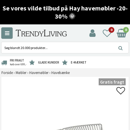
Se vores vilde tilbud på Hay havemøbler -20-
30% 🌞
0
0
FRI FRAGT
GLADE KUNDER
E-MÆRKET
køb over 699,-
Forside
›
Møbler
›
Havemøbler
›
Havebænke
Gratis fragt