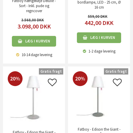
Fatboy hængekøje Deluxe -
bordlampe, LED - 25 cm, Ø
Sort - Inkl. pude og
16 cm
regncover
559,00
3.568,00
442,00
DKK
3.098,00
DKK
LÆG I KURVEN
LÆG I KURVEN
1-2 dage
levering
10-14 dage
levering
Gratis fragt
Gratis fragt
20%
20%
Fatboy - Edison the Giant -
Fatboy - Edison the Giant -