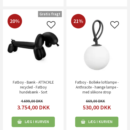
Gratis fragt
20%
21%
Fatboy - Bænk - ATTACKLE
Fatboy - Bolleke loftlampe -
recycled - Fatboy
Anthracite - hænge lampe -
hundebænk - Sort
med silikone strop
4.699,00
669,00
3.754,00
DKK
530,00
DKK
LÆG I KURVEN
LÆG I KURVEN