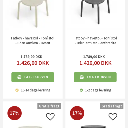
Fatboy - havestol - Toní stol
Fatboy - havestol - Toní stol
- uden armlæn - Desert
- uden armlæn - Anthracite
1.789,00
1.789,00
1.426,00
DKK
1.426,00
DKK
LÆG I KURVEN
LÆG I KURVEN
10-14 dage
levering
1-2 dage
levering
Gratis fragt
Gratis fragt
17%
17%