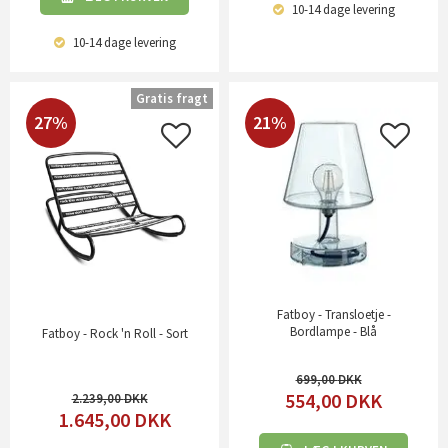
10-14 dage
levering
10-14 dage
levering
Gratis fragt
27%
21%
Fatboy - Transloetje -
Bordlampe - Blå
Fatboy - Rock 'n Roll - Sort
699,00
554,00
DKK
2.239,00
1.645,00
DKK