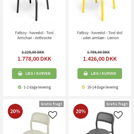
Fatboy - havestol - Toní
Fatboy - havestol - Toní stol
Armchair - Anthracite
- uden armlæn - Lemon
2.229,00
1.789,00
1.778,00
DKK
1.426,00
DKK
LÆG I KURVEN
LÆG I KURVEN
1-2 dage
levering
10-14 dage
levering
Gratis fragt
Gratis fragt
20%
20%