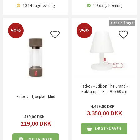
10-14 dage
levering
1-2 dage
levering
Gratis fragt
50%
25%
Fatboy - Edison The Grand -
Gulvlampe - XL - 90 x 60 cm
Fatboy - Tjoepke - Mud
4.469,00
3.350,00
DKK
439,00
219,00
DKK
LÆG I KURVEN
LÆG I KURVEN