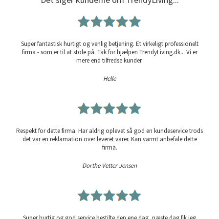
Super fantastisk hurtigt og venlig betjening. Et virkeligt professionelt
firma - som er til at stole på. Tak for hjælpen TrendyLiving.dk... Vi er
mere end tilfredse kunder.
Helle
Respekt for dette firma. Har aldrig oplevet så god en kundeservice trods
det var en reklamation over leveret varer. Kan varmt anbefale dette
firma.
Dorthe Vetter Jensen
Super hurtig og god service bestilte den ene dag, næste dag fik jeg