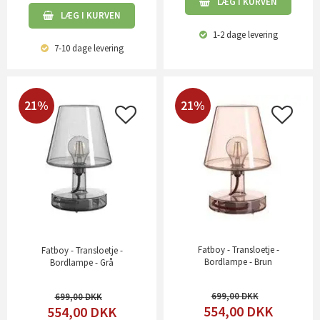
LÆG I KURVEN
LÆG I KURVEN
1-2 dage
levering
7-10 dage
levering
21%
21%
Fatboy - Transloetje -
Fatboy - Transloetje -
Bordlampe - Brun
Bordlampe - Grå
699,00
699,00
554,00
DKK
554,00
DKK