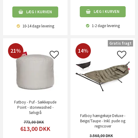
LÆG I KURVEN
LÆG I KURVEN
1-2 dage
levering
10-14 dage
levering
Gratis fragt
21%
14%
Fatboy - Puf - Sækkepude
Point - stonewashed -
Sølvgrå
Fatboy hængekøje Deluxe -
Beige/Taupe - Inkl. pude og
773,00
regncover
613,00
DKK
3.568,00