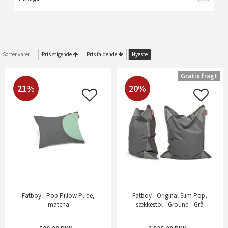
Sorter varer
Pris stigende
Pris faldende
Nyeste
Gratis fragt
21%
20%
Fatboy - Pop Pillow Pude,
Fatboy - Original Slim Pop,
matcha
sækkestol - Ground - Grå