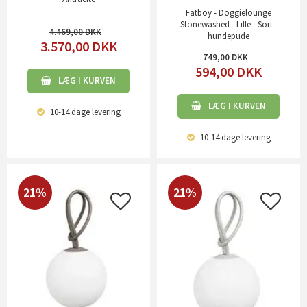
Fatboy - Doggielounge
Stonewashed - Lille - Sort -
4.469,00
hundepude
3.570,00
DKK
749,00
594,00
DKK
LÆG I KURVEN
LÆG I KURVEN
10-14 dage
levering
10-14 dage
levering
21%
21%