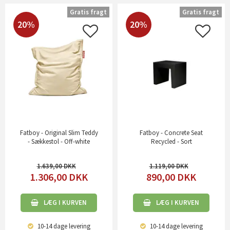
Gratis fragt
Gratis fragt
20%
20%
Fatboy - Original Slim Teddy
Fatboy - Concrete Seat
- Sækkestol - Off-white
Recycled - Sort
1.639,00
1.119,00
1.306,00
DKK
890,00
DKK
LÆG I KURVEN
LÆG I KURVEN
10-14 dage
levering
10-14 dage
levering