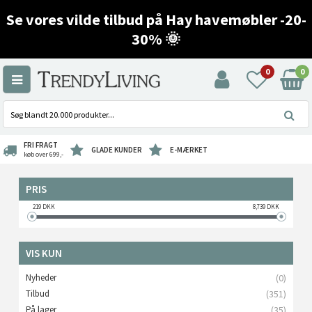
Se vores vilde tilbud på Hay havemøbler -20-
30% 🌞
0
0
FRI FRAGT
GLADE KUNDER
E-MÆRKET
køb over 699,-
PRIS
219
DKK
8,739
DKK
VIS KUN
Nyheder
(0)
Tilbud
(351)
På lager
(35)