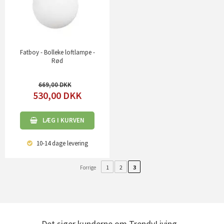
Fatboy - Bolleke loftlampe -
Rød
669,00
530,00
DKK
LÆG I KURVEN
10-14 dage
levering
1
2
3
Forrige
Det siger kunderne om TrendyLiving...