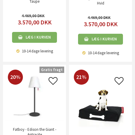
Taupe
Hvid
4.469,00
4.469,00
3.570,00
DKK
3.570,00
DKK
LÆG I KURVEN
LÆG I KURVEN
10-14 dage
levering
10-14 dage
levering
Gratis fragt
20%
21%
Fatboy - Edison the Giant -
Antracite