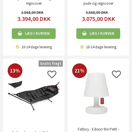
regncover
pude og regncover
3.568,00
3.568,00
3.394,00
DKK
3.075,00
DKK
LÆG I KURVEN
LÆG I KURVEN
10-14 dage
levering
10-14 dage
levering
Gratis fragt
13%
21%
Fatboy - Edison the Petit -