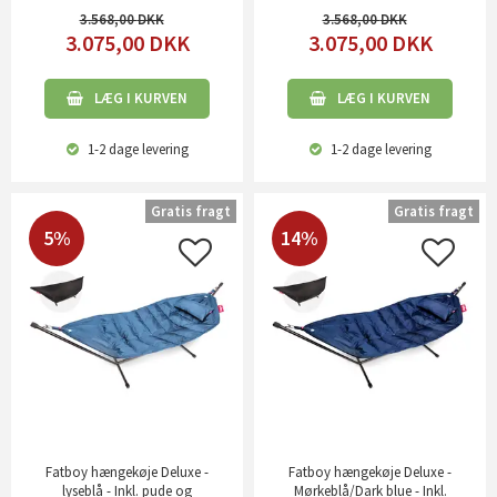
3.568,00
3.568,00
3.075,00
DKK
3.075,00
DKK
LÆG I KURVEN
LÆG I KURVEN
1-2 dage
levering
1-2 dage
levering
Gratis fragt
Gratis fragt
5%
14%
Fatboy hængekøje Deluxe -
Fatboy hængekøje Deluxe -
lyseblå - Inkl. pude og
Mørkeblå/Dark blue - Inkl.