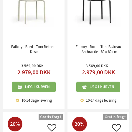
Fatboy - Bord - Toni Bistreau
Fatboy - Bord - Toni Bistreau
- Desert
- Anthracite - 80 x 80 cm
3.569,00
3.569,00
2.979,00
DKK
2.979,00
DKK
LÆG I KURVEN
LÆG I KURVEN
10-14 dage
levering
10-14 dage
levering
Gratis fragt
Gratis fragt
20%
20%