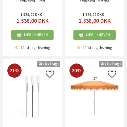
sækkestol - Frost
sækkestol - Matcha
1.929,00
1.929,00
1.538,00
DKK
1.538,00
DKK
LÆG I KURVEN
LÆG I KURVEN
10-14 dage
levering
10-14 dage
levering
Gratis fragt
Gratis fragt
21%
20%