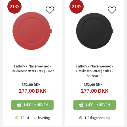
21%
21%
Fatboy - Place-we-met -
Fatboy - Place-we-met -
Dækkeservietter (2 stk.) - Rød
Dækkeservietter (2 stk.) -
Anthracite
352,00
352,00
277,00
DKK
277,00
DKK
LÆG I KURVEN
LÆG I KURVEN
10-14 dage
levering
1-2 dage
levering