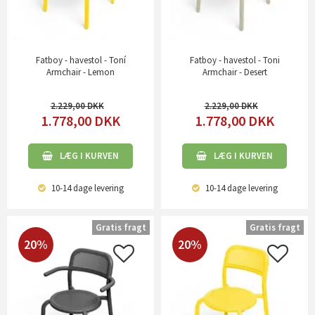
Fatboy - havestol - Toní
Fatboy - havestol - Toni
Armchair - Lemon
Armchair - Desert
2.229,00
2.229,00
1.778,00
DKK
1.778,00
DKK
LÆG I KURVEN
LÆG I KURVEN
10-14 dage
levering
10-14 dage
levering
Gratis fragt
Gratis fragt
20%
20%