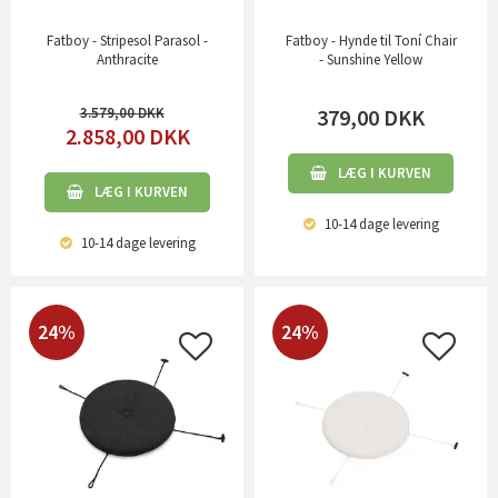
Fatboy - Stripesol Parasol -
Fatboy - Hynde til Toní Chair
Anthracite
- Sunshine Yellow
3.579,00
379,00
DKK
2.858,00
DKK
LÆG I KURVEN
LÆG I KURVEN
10-14 dage
levering
10-14 dage
levering
24%
24%