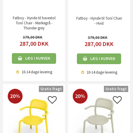
Fatboy - Hynde til havestol
Fatboy - Hynde til Toní Chair
Toní Chair - Mørkegrå -
- Hvid
Thunder grey
379,00
379,00
287,00
DKK
287,00
DKK
LÆG I KURVEN
LÆG I KURVEN
10-14 dage
levering
10-14 dage
levering
Gratis fragt
Gratis fragt
20%
20%