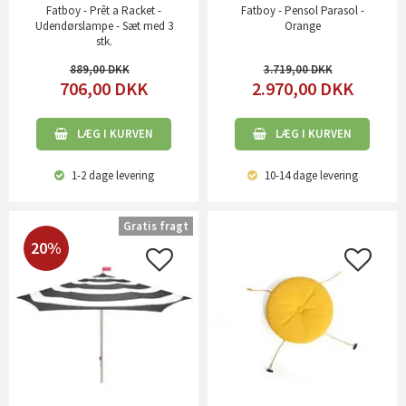
Fatboy - Prêt a Racket -
Fatboy - Pensol Parasol -
Udendørslampe - Sæt med 3
Orange
stk.
889,00
3.719,00
706,00
DKK
2.970,00
DKK
LÆG I KURVEN
LÆG I KURVEN
1-2 dage
levering
10-14 dage
levering
Gratis fragt
20%