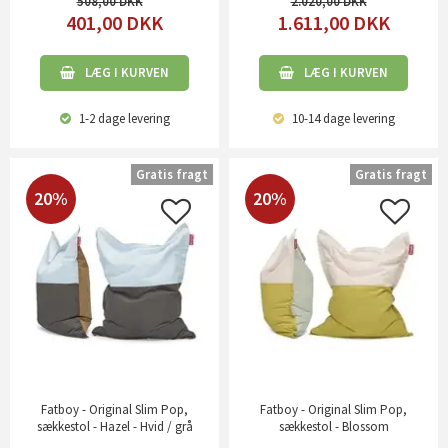
508,00
2.020,00
401,00
DKK
1.611,00
DKK
LÆG I KURVEN
LÆG I KURVEN
1-2 dage
levering
10-14 dage
levering
Gratis fragt
Gratis fragt
20%
20%
Fatboy - Original Slim Pop,
Fatboy - Original Slim Pop,
sækkestol - Hazel - Hvid / grå
sækkestol - Blossom