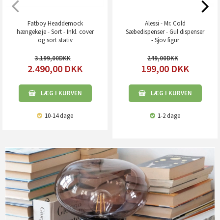
Fatboy Headdemock
Alessi - Mr. Cold
hængekøje - Sort - Inkl. cover
Sæbedispenser - Gul dispenser
og sort stativ
- Sjov figur
3.199,00
249,00
2.490,00
DKK
199,00
DKK
LÆG I KURVEN
LÆG I KURVEN
10-14 dage
1-2 dage