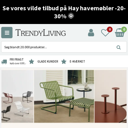
Se vores vilde tilbud på Hay havemøbler -20-
30% 🌞
0
0
FRI FRAGT
GLADE KUNDER
E-MÆRKET
køb over 699,-