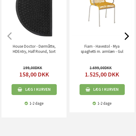
House Doctor - Dørmåtte,
Fiam - Havestol - Mya
HDEntry, Half Round, Sort
spaghetti m. armlæn - Gul
199,00
1.699,00
158,00
DKK
1.525,00
DKK
LÆG I KURVEN
LÆG I KURVEN
1-2 dage
1-2 dage