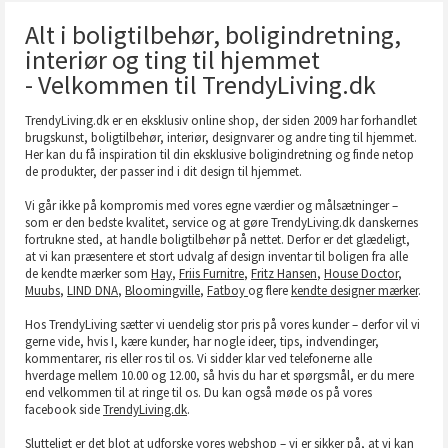
Alt i boligtilbehør, boligindretning,
interiør og ting til hjemmet
- Velkommen til TrendyLiving.dk
TrendyLiving.dk er en eksklusiv online shop, der siden 2009 har forhandlet
brugskunst, boligtilbehør, interiør, designvarer og andre ting til hjemmet.
Her kan du få inspiration til din eksklusive boligindretning og finde netop
de produkter, der passer ind i dit design til hjemmet.
Vi går ikke på kompromis med vores egne værdier og målsætninger –
som er den bedste kvalitet, service og at gøre TrendyLiving.dk danskernes
fortrukne sted, at handle boligtilbehør på nettet. Derfor er det glædeligt,
at vi kan præsentere et stort udvalg af design inventar til boligen fra alle
de kendte mærker som
Hay
,
Friis Furnitre
,
Fritz Hansen
,
House Doctor
,
Muubs
,
LIND DNA
,
Bloomingville
,
Fatboy
og flere
kendte designer mærker
.
Hos TrendyLiving sætter vi uendelig stor pris på vores kunder – derfor vil vi
gerne vide, hvis I, kære kunder, har nogle ideer, tips, indvendinger,
kommentarer, ris eller ros til os. Vi sidder klar ved telefonerne alle
hverdage mellem 10.00 og 12.00, så hvis du har et spørgsmål, er du mere
end velkommen til at ringe til os. Du kan også møde os på vores
facebook side
TrendyLiving.dk
.
Slutteligt er det blot at udforske vores webshop – vi er sikker på, at vi kan