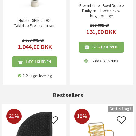
Present time - Bowl Double
Funky small soft pink w.
bright orange
Höfats - SPIN air 900
138,00
Tabletop Fireplace cream
131,00
DKK
1.099,00
1.044,00
DKK
LÆG I KURVEN
1-2 dages levering
LÆG I KURVEN
1-2 dages levering
Bestsellers
Gratis fragt
21%
10%