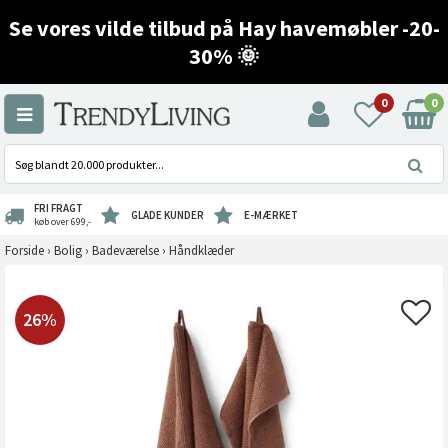
Se vores vilde tilbud på Hay havemøbler -20-
30% 🌞
0
0
FRI FRAGT
GLADE KUNDER
E-MÆRKET
køb over 699,-
Forside
›
Bolig
›
Badeværelse
›
Håndklæder
26%