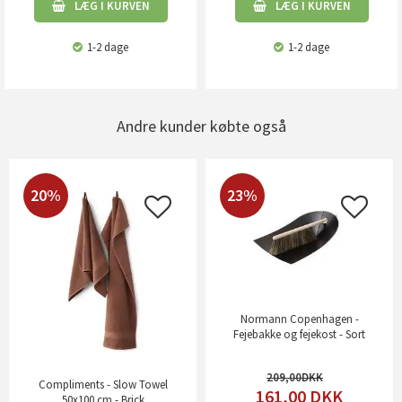
LÆG I KURVEN
LÆG I KURVEN
1-2 dage
1-2 dage
Andre kunder købte også
20%
23%
Normann Copenhagen -
Fejebakke og fejekost - Sort
209,00
Compliments - Slow Towel
161,00
DKK
50x100 cm - Brick