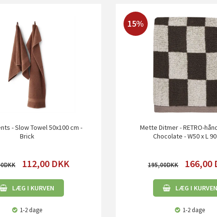
15%
ts - Slow Towel 50x100 cm -
Mette Ditmer - RETRO-hån
Brick
Chocolate - W50 x L 9
112,00
DKK
166,00
00
195,00
LÆG I KURVEN
LÆG I KURVE
1-2 dage
1-2 dage