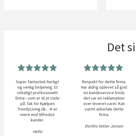
Det s
Super fantastisk hurtigt
Respekt for dette firma.
og venlig betjening. Et
Har aldrig oplevet så god
virkeligt professionelt
en kundeservice trods
firma - som er til at stole
det var en reklamation
på. Tak for hjælpen
over leveret varer. Kan
TrendyLiving.dk... Vi er
varmt anbefale dette
mere end tilfredse
firma.
kunder.
Dorthe Vetter Jensen
Helle