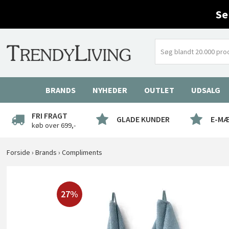
Se
BRANDS
NYHEDER
OUTLET
UDSALG
FRI FRAGT
GLADE KUNDER
E-M
køb over 699,-
Forside
›
Brands
›
Compliments
27%