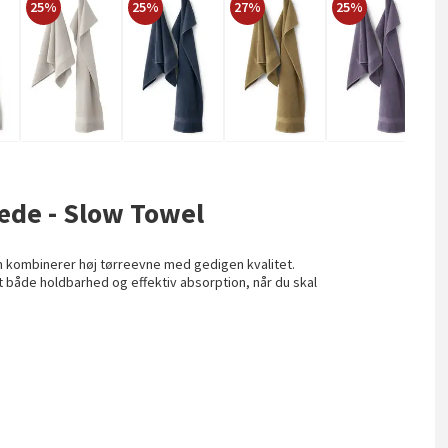
25%
25%
27%
25%
2
de - Slow Towel
m kombinerer høj tørreevne med gedigen kvalitet.
 både holdbarhed og effektiv absorption, når du skal