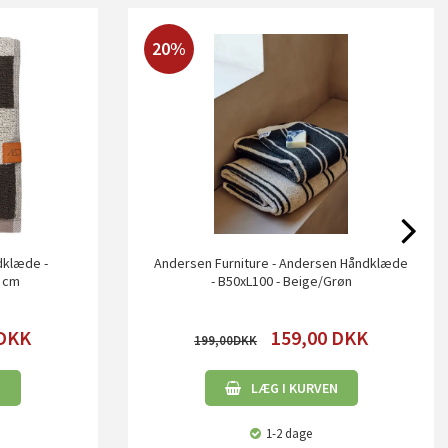
20%
dklæde -
Andersen Furniture - Andersen Håndklæde
0 cm
- B50xL100 - Beige/Grøn
DKK
159,00
DKK
199,00
N
LÆG I KURVEN
1-2 dage