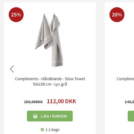
25%
20%
Compliments - Håndklæde - Slow Towel
Complimen
50x100 cm - Lys grå
112,00
DKK
150,00
140,
LÆG I KURVEN
1-2 dage