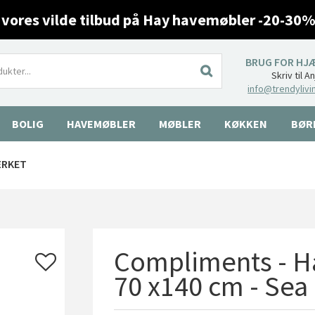
 vores vilde tilbud på Hay havemøbler -20-30%
BRUG FOR HJ
Skriv til A
info@trendylivi
BOLIG
HAVEMØBLER
MØBLER
KØKKEN
BØR
ÆRKET
Compliments - H
70 x140 cm - Sea