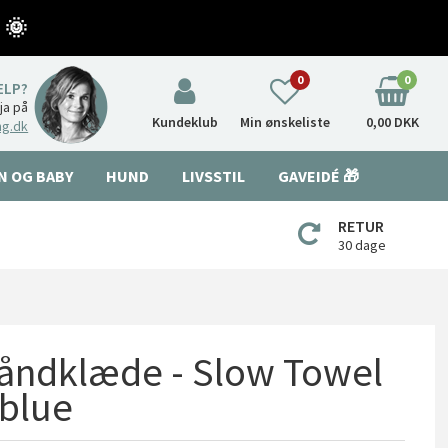
 🌞
0
0
ÆLP?
nja på
Kundeklub
Min ønskeliste
0,00 DKK
ng.dk
N OG BABY
HUND
LIVSSTIL
GAVEIDÉ 🎁
RETUR
30 dage
åndklæde - Slow Towel
 blue