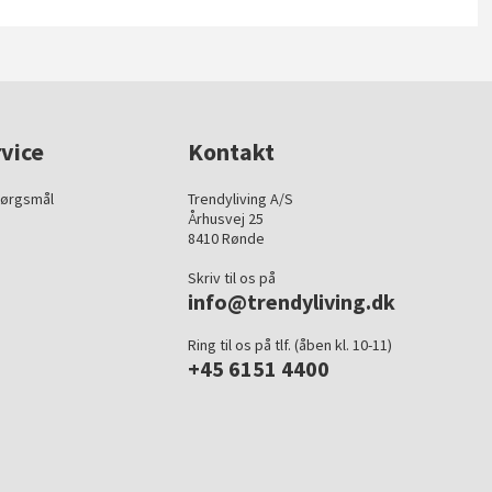
vice
Kontakt
pørgsmål
Trendyliving A/S
Århusvej 25
8410 Rønde
Skriv til os på
info@trendyliving.dk
Ring til os på tlf. (åben kl. 10-11)
+45 6151 4400