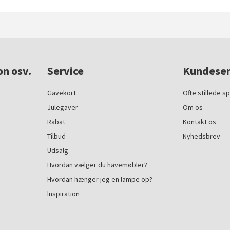
on osv.
Service
Kundeser
Gavekort
Ofte stillede s
Julegaver
Om os
Rabat
Kontakt os
Tilbud
Nyhedsbrev
Udsalg
Hvordan vælger du havemøbler?
Hvordan hænger jeg en lampe op?
Inspiration