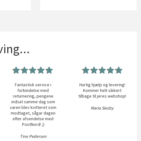
ing...
Fantastisk service i
Hurtig hjælp og levering!
forbindelse med
Kommer helt sikkert
returnering, pengene
tilbage til jeres webshop!
indsat samme dag som
varen blev kvitteret som
Maria Siesby
modtaget, sågar dagen
efter afsendelse med
PostNord! ;)
Tine Pedersen