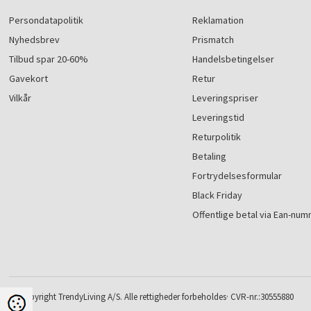
Persondatapolitik
Reklamation
Nyhedsbrev
Prismatch
Tilbud spar 20-60%
Handelsbetingelser
Gavekort
Retur
Vilkår
Leveringspriser
Leveringstid
Returpolitik
Betaling
Fortrydelsesformular
Black Friday
Offentlige betal via Ean-nu
© Copyright TrendyLiving A/S. Alle rettigheder forbeholdes· CVR-nr.:30555880