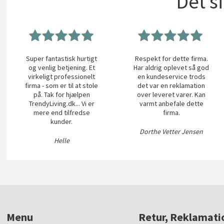
Det s
Super fantastisk hurtigt
Respekt for dette firma.
og venlig betjening. Et
Har aldrig oplevet så god
virkeligt professionelt
en kundeservice trods
firma - som er til at stole
det var en reklamation
på. Tak for hjælpen
over leveret varer. Kan
TrendyLiving.dk... Vi er
varmt anbefale dette
mere end tilfredse
firma.
kunder.
Dorthe Vetter Jensen
Helle
Menu
Retur, Reklamati