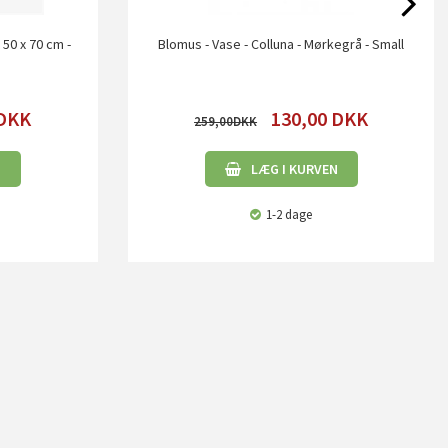
 50 x 70 cm -
Blomus - Vase - Colluna - Mørkegrå - Small
DKK
130,00
DKK
259,00
N
LÆG I KURVEN
1-2 dage