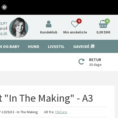
 🌞
0
0
ÆLP?
nja på
Kundeklub
Min ønskeliste
0,00 DKK
ng.dk
N OG BABY
HUND
LIVSSTIL
GAVEIDÉ 🎁
RETUR
30 dage
t "In The Making" - A3
-1029/A3 - In The Making
Alt fra:
ChiCura