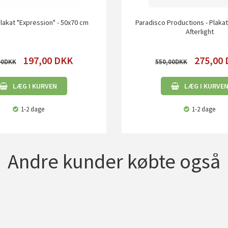
Plakat "Expression" - 50x70 cm
Paradisco Productions - Plakat
Afterlight
197,00
DKK
275,00
00
550,00
LÆG I KURVEN
LÆG I KURVE
1-2 dage
1-2 dage
Andre kunder købte også