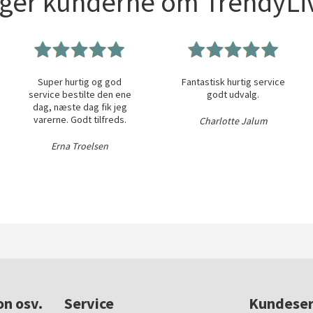
iger kunderne om TrendyLiv
Super hurtig og god
Fantastisk hurtig service
service bestilte den ene
godt udvalg.
dag, næste dag fik jeg
varerne. Godt tilfreds.
Charlotte Jalum
Erna Troelsen
on osv.
Service
Kundeser