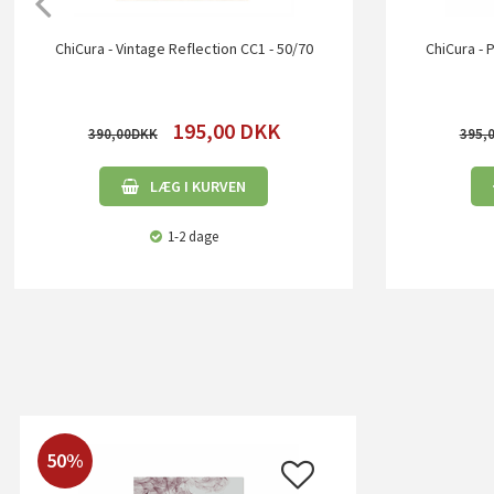
ChiCura - Vintage Reflection CC1 - 50/70
ChiCura - 
195,00
DKK
390,00
395,
LÆG I KURVEN
1-2 dage
50%