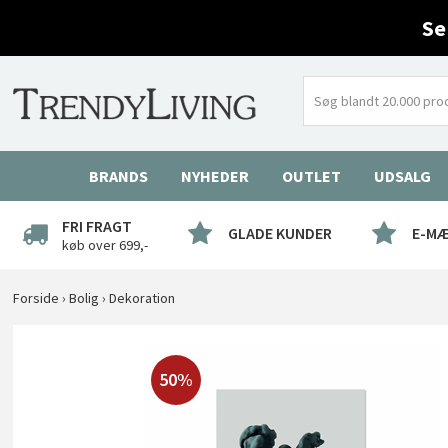
Se
BRANDS
NYHEDER
OUTLET
UDSALG
FRI FRAGT
GLADE KUNDER
E-M
køb over 699,-
Forside
›
Bolig
›
Dekoration
50%