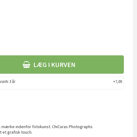
LÆG I KURVEN
ranti 3 år
+7,00
nsk mærke indenfor fotokunst. ChiCuras Photographs
t et grafisk touch.