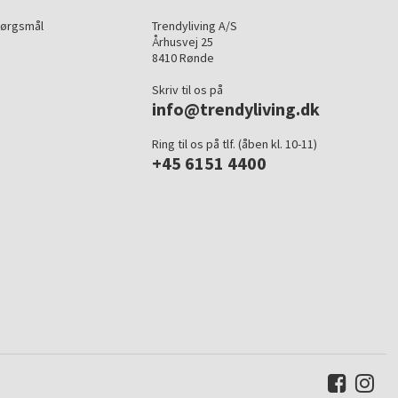
pørgsmål
Trendyliving A/S
Århusvej 25
8410 Rønde
Skriv til os på
info@trendyliving.dk
Ring til os på tlf. (åben kl. 10-11)
+45 6151 4400