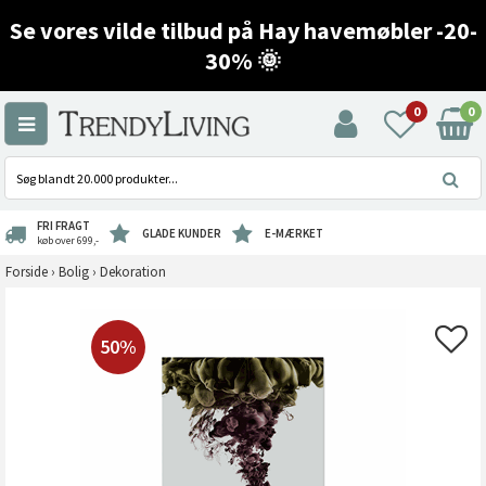
Se vores vilde tilbud på Hay havemøbler -20-
30% 🌞
0
0
FRI FRAGT
GLADE KUNDER
E-MÆRKET
køb over 699,-
Forside
›
Bolig
›
Dekoration
50%