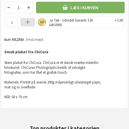
LÆG I KURVEN
Ja Tak - Udvidet Garanti 3 år
+7,00
Læs mere
Smuk plakat fra ChiCura
Skøn plakat fra ChiCura. ChiCura er et dansk mærke indenfor
fotokunst. ChiCuras Photographs består af udvalgte
fotografier, som har fået et grafisk touch.
Materiale: Printet på svensk 200g miljøvenligt ubestrøget papir,
mat og ru overflade.
Mål: 50 x 70 cm
Top produkter i kategorien