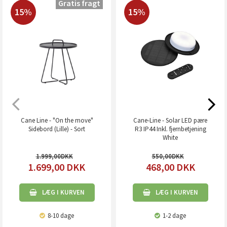
Gratis fragt
15%
15%
Cane Line - "On the move"
Cane-Line - Solar LED pære
Sidebord (Lille) - Sort
R3 IP44 Inkl. fjernbetjening
White
1.999,00
550,00
1.699,00
DKK
468,00
DKK
LÆG I KURVEN
LÆG I KURVEN
8-10 dage
1-2 dage