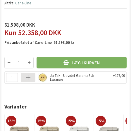
Alt fra:
Cane-Line
61.598,00
52.358,00
DKK
Pris anbefalet af Cane-Line 61.598,00 kr
LÆG I KURVEN
Ja Tak - Udvidet Garanti 3 år
+179,00
Læs mere
Varianter
15%
15%
15%
15%
1