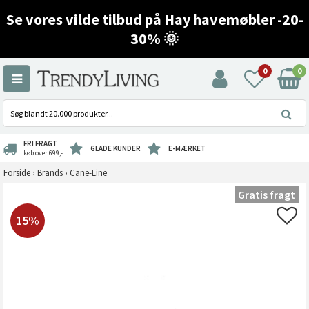
Se vores vilde tilbud på Hay havemøbler -20-
30% 🌞
0
0
FRI FRAGT
GLADE KUNDER
E-MÆRKET
køb over 699,-
Forside
›
Brands
›
Cane-Line
Gratis fragt
15%