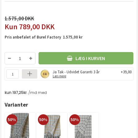
1.575,00
789,00
DKK
Pris anbefalet af Burel Factory 1.575,00 kr
LÆG I KURVEN
Ja Tak - Udvidet Garanti 3 år
+39,00
Læs mere
Varianter
50%
50%
50%