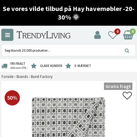
Se vores vilde tilbud på Hay havemøbler -20-
30% 🌞
0
0
FRI FRAGT
GLADE KUNDER
E-MÆRKET
køb over 699,-
Forside
›
Brands
›
Burel Factory
Gratis fragt
50%