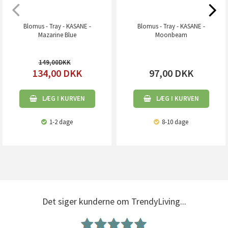
Blomus - Tray - KASANE -
Blomus - Tray - KASANE -
Mazarine Blue
Moonbeam
149,00
134,00
DKK
97,00
DKK
LÆG I KURVEN
LÆG I KURVEN
1-2 dage
8-10 dage
Det siger kunderne om TrendyLiving...