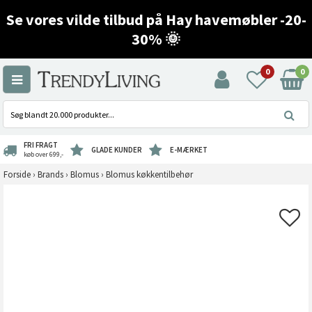
Se vores vilde tilbud på Hay havemøbler -20-
30% 🌞
0
0
FRI FRAGT
GLADE KUNDER
E-MÆRKET
køb over 699,-
Forside
›
Brands
›
Blomus
›
Blomus køkkentilbehør