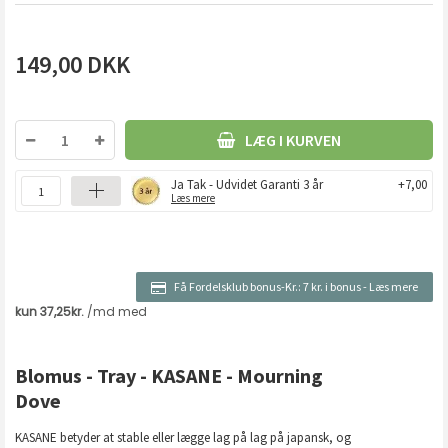
149,00
DKK
LÆG I KURVEN
Ja Tak - Udvidet Garanti 3 år
+7,00
Læs mere
Få Fordelsklub bonus-Kr.:
7 kr. i bonus
-
Læs mere
Blomus - Tray - KASANE - Mourning
Dove
KASANE betyder at stable eller lægge lag på lag på japansk, og