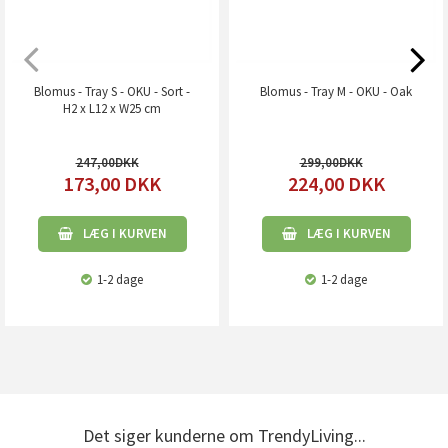
Blomus - Tray S - OKU - Sort -
Blomus - Tray M - OKU - Oak
H2 x L12 x W25 cm
247,00
299,00
173,00
DKK
224,00
DKK
LÆG I KURVEN
LÆG I KURVEN
1-2 dage
1-2 dage
Det siger kunderne om TrendyLiving...