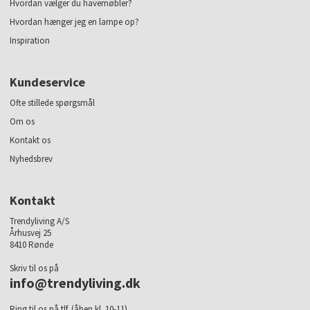
Hvordan vælger du havemøbler?
Hvordan hænger jeg en lampe op?
Inspiration
Kundeservice
Ofte stillede spørgsmål
Om os
Kontakt os
Nyhedsbrev
Kontakt
Trendyliving A/S
Århusvej 25
8410 Rønde
Skriv til os på
info@trendyliving.dk
Ring til os på tlf. (åben kl. 10-11)