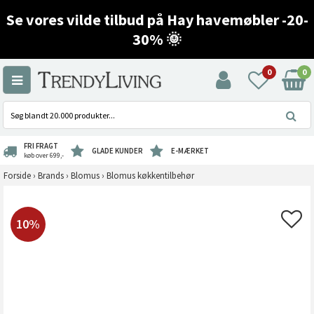
Se vores vilde tilbud på Hay havemøbler -20-
30% 🌞
0
0
FRI FRAGT
GLADE KUNDER
E-MÆRKET
køb over 699,-
Forside
›
Brands
›
Blomus
›
Blomus køkkentilbehør
10%