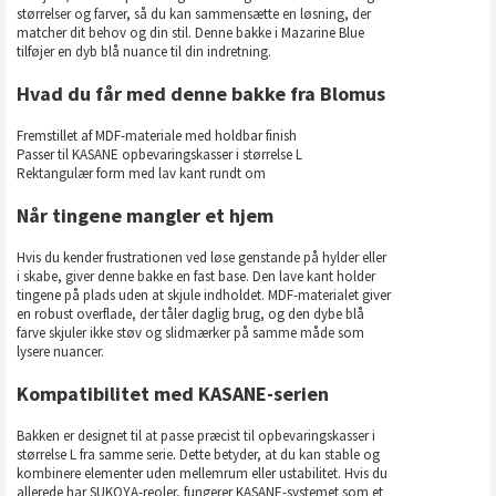
størrelser og farver, så du kan sammensætte en løsning, der
matcher dit behov og din stil. Denne bakke i Mazarine Blue
tilføjer en dyb blå nuance til din indretning.
Hvad du får med denne bakke fra Blomus
Fremstillet af MDF-materiale med holdbar finish
Passer til KASANE opbevaringskasser i størrelse L
Rektangulær form med lav kant rundt om
Når tingene mangler et hjem
Hvis du kender frustrationen ved løse genstande på hylder eller
i skabe, giver denne bakke en fast base. Den lave kant holder
tingene på plads uden at skjule indholdet. MDF-materialet giver
en robust overflade, der tåler daglig brug, og den dybe blå
farve skjuler ikke støv og slidmærker på samme måde som
lysere nuancer.
Kompatibilitet med KASANE-serien
Bakken er designet til at passe præcist til opbevaringskasser i
størrelse L fra samme serie. Dette betyder, at du kan stable og
kombinere elementer uden mellemrum eller ustabilitet. Hvis du
allerede har SUKOYA-reoler, fungerer KASANE-systemet som et