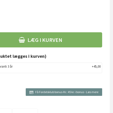
LÆG I KURVEN
uktet lægges i kurven)
ranti 3 år
+45,00
Få Fordelsklub bonus-Kr.:
45 kr. i bonus
-
Læs mere