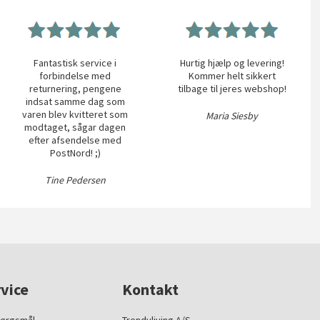
Fantastisk service i
Hurtig hjælp og levering!
forbindelse med
Kommer helt sikkert
returnering, pengene
tilbage til jeres webshop!
indsat samme dag som
varen blev kvitteret som
Maria Siesby
modtaget, sågar dagen
efter afsendelse med
PostNord! ;)
Tine Pedersen
vice
Kontakt
pørgsmål
Trendyliving A/S