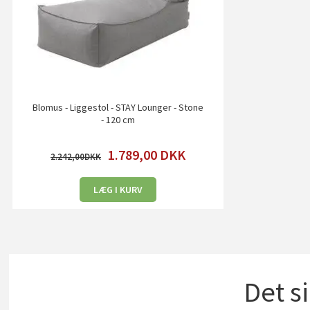
Blomus - Liggestol - STAY Lounger - Stone
- 120 cm
1.789,00
DKK
2.242,00
LÆG I KURV
Det s