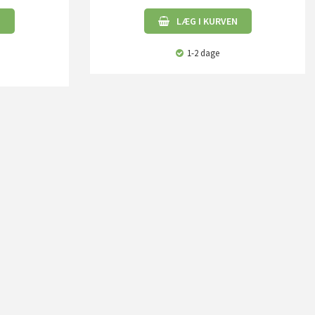
N
LÆG I KURVEN
1-2 dage