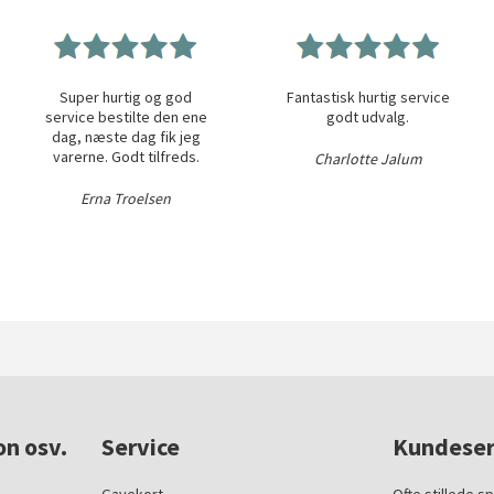
Super hurtig og god
Fantastisk hurtig service
service bestilte den ene
godt udvalg.
dag, næste dag fik jeg
varerne. Godt tilfreds.
Charlotte Jalum
Erna Troelsen
on osv.
Service
Kundeser
Gavekort
Ofte stillede s