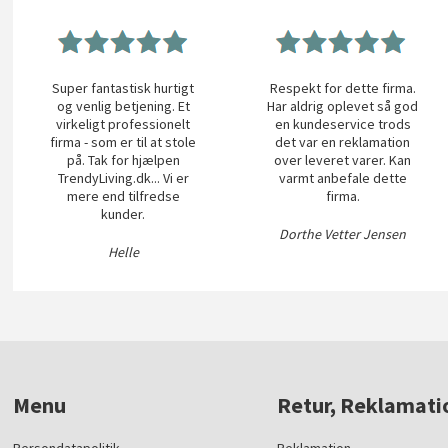
Super fantastisk hurtigt
Respekt for dette firma.
og venlig betjening. Et
Har aldrig oplevet så god
virkeligt professionelt
en kundeservice trods
firma - som er til at stole
det var en reklamation
på. Tak for hjælpen
over leveret varer. Kan
TrendyLiving.dk... Vi er
varmt anbefale dette
mere end tilfredse
firma.
kunder.
Dorthe Vetter Jensen
Helle
Menu
Retur, Reklamati
Persondatapolitik
Reklamation