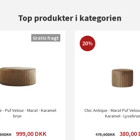
Top produkter i kategorien
Gratis fragt
20%
e - Puf Velour - Marat - Karamel
Chic Antique - Marat Puf Velou
brun
Karamel - Lysebru
999,00
DKK
380,00
,00
475,00