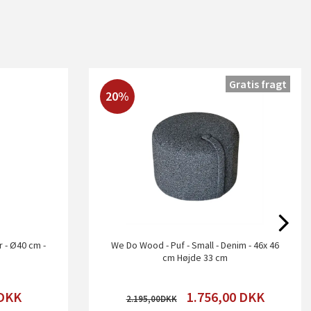
Gratis fragt
20%
r - Ø40 cm -
We Do Wood - Puf - Small - Denim - 46x 46
n
cm Højde 33 cm
DKK
1.756,00
DKK
2.195,00