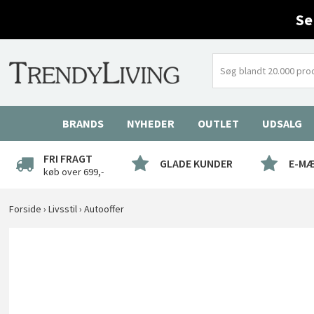
Se
BRANDS
NYHEDER
OUTLET
UDSALG
FRI FRAGT
GLADE KUNDER
E-M
køb over 699,-
Forside
›
Livsstil
›
Autooffer