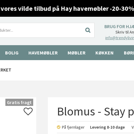
 vores vilde tilbud på Hay havemøbler -20-30%
BRUG FOR HJ
Skriv til A
info@trendylivi
BOLIG
HAVEMØBLER
MØBLER
KØKKEN
BØR
ÆRKET
Gratis fragt
Blomus - Stay p
På fjernlager
Levering
8-10 dage
V