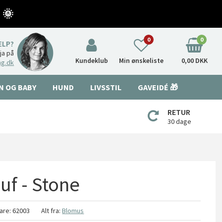
 🌞
0
0
ÆLP?
nja på
Kundeklub
Min ønskeliste
0,00 DKK
ng.dk
N OG BABY
HUND
LIVSSTIL
GAVEIDÉ 🎁
RETUR
30 dage
uf - Stone
are:
62003
Alt fra:
Blomus