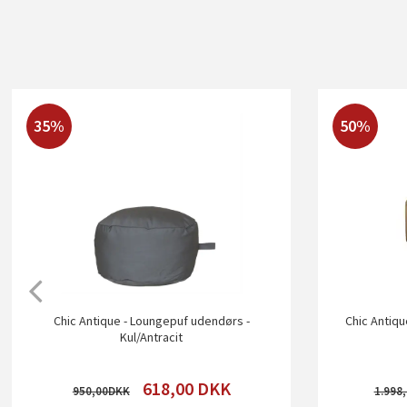
35%
50%
Chic Antique - Loungepuf udendørs -
Chic Antiqu
Kul/Antracit
618,00
DKK
950,00
1.998