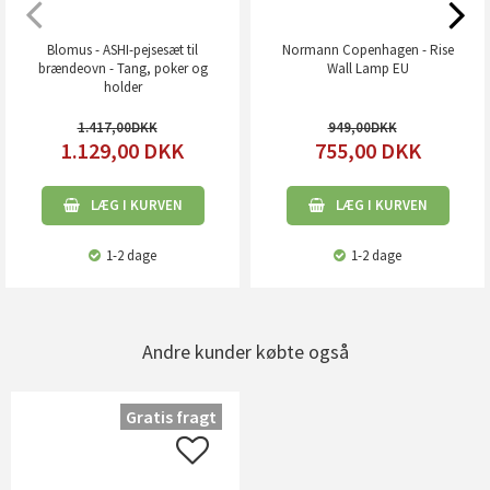
Blomus - ASHI-pejsesæt til
Normann Copenhagen - Rise
brændeovn - Tang, poker og
Wall Lamp EU
holder
1.417,00
949,00
1.129,00
DKK
755,00
DKK
LÆG I KURVEN
LÆG I KURVEN
1-2 dage
1-2 dage
Andre kunder købte også
Gratis fragt