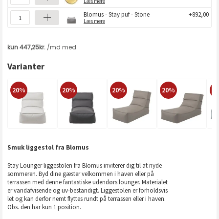
Læs mere
Blomus - Stay puf - Stone
+892,00
Læs mere
Varianter
20%
20%
20%
20%
2
Smuk liggestol fra Blomus
Stay Lounger liggestolen fra Blomus inviterer dig til at nyde
sommeren. Byd dine gæster velkommen i haven eller på
terrassen med denne fantastiske udendørs lounger. Materialet
er vandafvisende og uv-bestandigt. Liggestolen er forholdsvis
let og kan derfor nemt flyttes rundt på terrassen eller i haven.
Obs. den har kun 1 position.