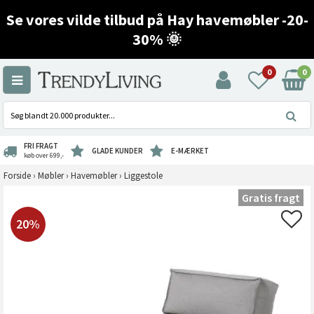
Se vores vilde tilbud på Hay havemøbler -20-
30% 🌞
0
0
FRI FRAGT
GLADE KUNDER
E-MÆRKET
køb over 699,-
Forside
›
Møbler
›
Havemøbler
›
Liggestole
Gratis fragt
20%