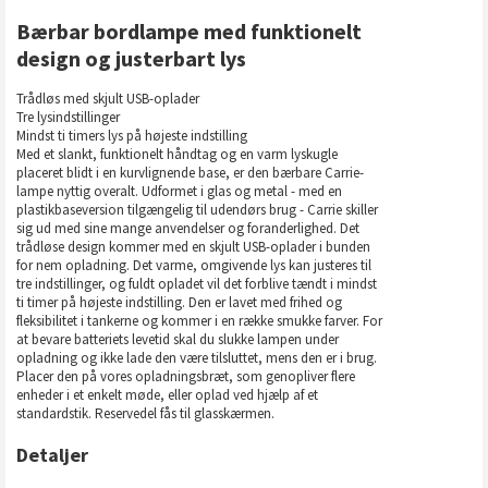
Bærbar bordlampe med funktionelt
design og justerbart lys
Trådløs med skjult USB-oplader
Tre lysindstillinger
Mindst ti timers lys på højeste indstilling
Med et slankt, funktionelt håndtag og en varm lyskugle
placeret blidt i en kurvlignende base, er den bærbare Carrie-
lampe nyttig overalt. Udformet i glas og metal - med en
plastikbaseversion tilgængelig til udendørs brug - Carrie skiller
sig ud med sine mange anvendelser og foranderlighed. Det
trådløse design kommer med en skjult USB-oplader i bunden
for nem opladning. Det varme, omgivende lys kan justeres til
tre indstillinger, og fuldt opladet vil det forblive tændt i mindst
ti timer på højeste indstilling. Den er lavet med frihed og
fleksibilitet i tankerne og kommer i en række smukke farver. For
at bevare batteriets levetid skal du slukke lampen under
opladning og ikke lade den være tilsluttet, mens den er i brug.
Placer den på vores opladningsbræt, som genopliver flere
enheder i et enkelt møde, eller oplad ved hjælp af et
standardstik. Reservedel fås til glasskærmen.
Detaljer