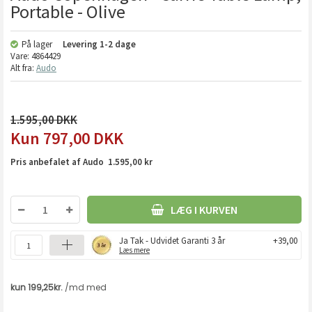
Portable - Olive
På lager
Levering
1-2 dage
Vare:
4864429
Alt fra:
Audo
1.595,00
797,00
DKK
Pris anbefalet af Audo 1.595,00 kr
LÆG I KURVEN
Ja Tak - Udvidet Garanti 3 år
+39,00
Læs mere