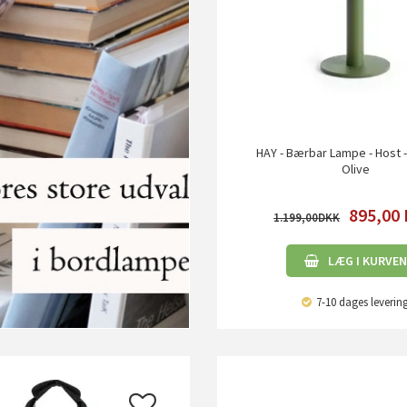
HAY - Bærbar Lampe - Host -
Olive
895,00
1.199,00
LÆG I KURVEN
7-10 dages leverin