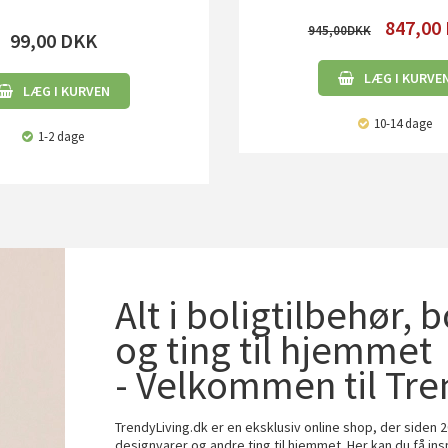
847,00
945,00
99,00
DKK
LÆG I KURVE
LÆG I KURVEN
10-14 dage
1-2 dage
Alt i boligtilbehør, 
og ting til hjemmet
- Velkommen til Tre
TrendyLiving.dk er en eksklusiv online shop, der siden 2
designvarer og andre ting til hjemmet. Her kan du få ins