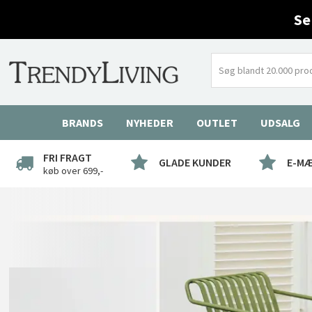
Se
BRANDS
NYHEDER
OUTLET
UDSALG
FRI FRAGT
GLADE KUNDER
E-M
køb over 699,-