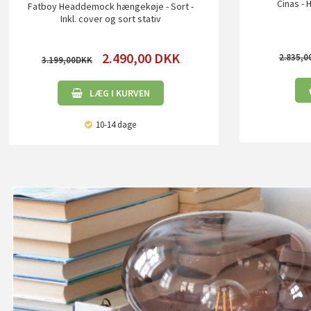
Cinas -
Fatboy Headdemock hængekøje - Sort -
Inkl. cover og sort stativ
2.490,00
DKK
2.835,0
3.199,00
LÆG I KURVEN
10-14 dage