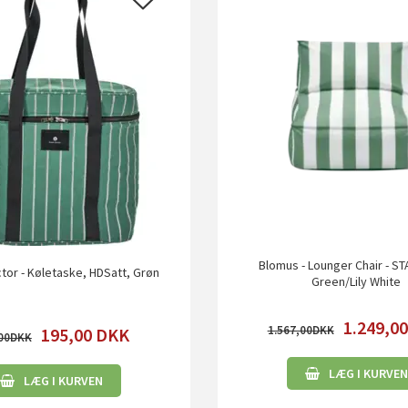
Blomus - Lounger Chair - ST
tor - Køletaske, HDSatt, Grøn
Green/Lily White
1.249,0
1.567,00
195,00
DKK
00
LÆG I KURVEN
LÆG I KURVEN