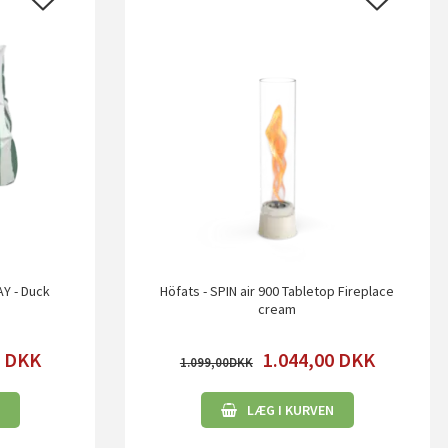
AY - Duck
Höfats - SPIN air 900 Tabletop Fireplace
cream
0
DKK
1.044,00
DKK
1.099,00
LÆG I KURVEN