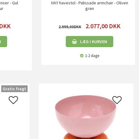
nser - Gul
HAY havestol - Palissade armchair - Oliven
ur
grøn
DKK
2.077,00
DKK
2.999,00
N
LÆG I KURVEN
1-2 dage
Gratis fragt