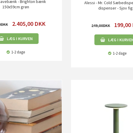
 Havebænk - Brighton bænk
Alessi - Mr. Cold Sæbedispe
150x59cm grøn
dispenser - Sjov fig
2.405,00
DKK
199,00
0
249,00
LÆG I KURVEN
LÆG I KURVE
1-2 dage
1-2 dage