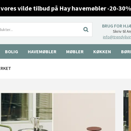
 vores vilde tilbud på Hay havemøbler -20-30%
BRUG FOR HJ
Skriv til A
info@trendylivi
BOLIG
HAVEMØBLER
MØBLER
KØKKEN
BØR
ÆRKET