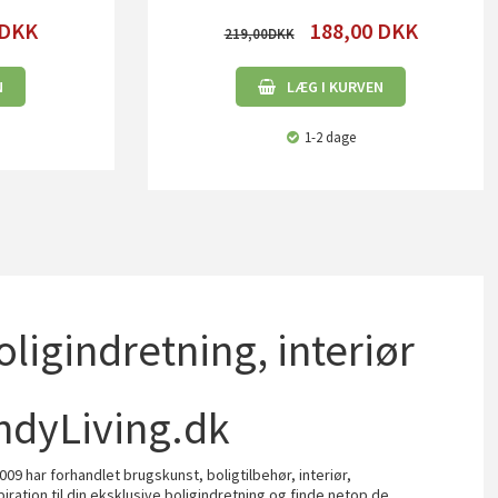
DKK
188,00
DKK
219,00
N
LÆG I KURVEN
1-2 dage
boligindretning, interiør
ndyLiving.dk
009 har forhandlet brugskunst, boligtilbehør, interiør,
piration til din eksklusive boligindretning og finde netop de