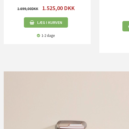
1.525,00
DKK
1.699,00
LÆG I KURVEN
1-2 dage