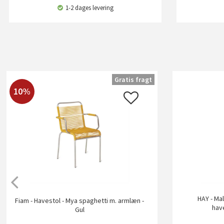
1-2 dages levering
Gratis fragt
10%
HAY - Mal
Fiam - Havestol - Mya spaghetti m. armlæn -
hav
Gul