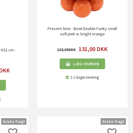
Present time - Bowl Double Funky small
soft pink w. bright orange
131,00
DKK
138,00
 H22 cm -
LÆG I KURVEN
DKK
1-2 dages levering
g
Gratis fragt
Gratis fragt