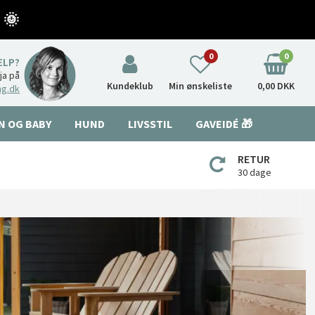
 🌞
0
0
ÆLP?
nja på
Kundeklub
Min ønskeliste
0,00 DKK
ng.dk
N OG BABY
HUND
LIVSSTIL
GAVEIDÉ 🎁
RETUR
30 dage