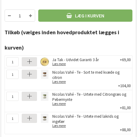
LÆG I KURVEN
Tilkøb
(vælges inden hovedproduktet lægges i
kurven)
Ja Tak - Udvidet Garanti 3 år
+69,00
Læs mere
Nicolas Vahé - Te - Sort te med kvæde og
citron
Læs mere
+104,00
Nicolas Vahé - Te - Urtete med Citrongræs og
Pebermynte
Læs mere
+81,00
Nicolas Vahé - Te - Urtete med lakrids og
ingefær
Læs mere
+88,00