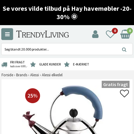
Se vores vilde tilbud på Hay havemøbler -20-
30% 🌞
0
0
FRI FRAGT
GLADE KUNDER
E-MÆRKET
køb over 699,-
Forside
›
Brands
›
Alessi
›
Alessi elkedel
Gratis fragt
25%