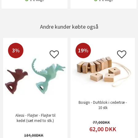
Andre kunder købte også
3%
19%
Bosign - Duftblok i cedertræ -
10 stk
Alessi - Fløjter - Fløjter til
kedel (sæt med to stk.)
77,00
62,00
DKK
184,00