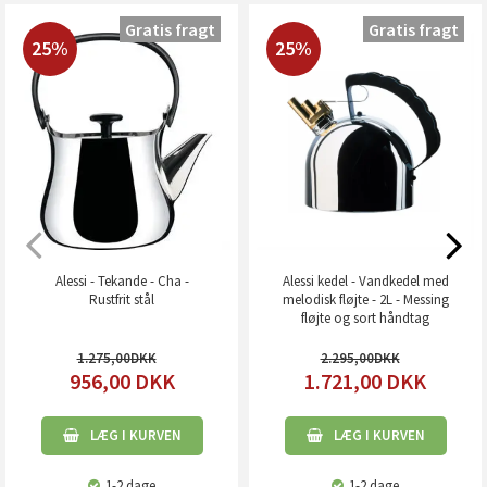
Gratis fragt
Gratis fragt
25%
25%
Alessi - Tekande - Cha -
Alessi kedel - Vandkedel med
Rustfrit stål
melodisk fløjte - 2L - Messing
fløjte og sort håndtag
1.275,00
2.295,00
956,00
DKK
1.721,00
DKK
LÆG I KURVEN
LÆG I KURVEN
1-2 dage
1-2 dage