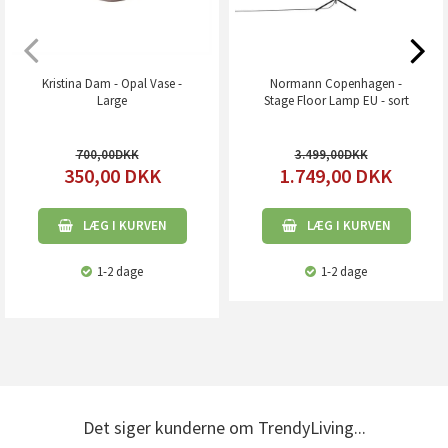
Kristina Dam - Opal Vase -
Normann Copenhagen -
Large
Stage Floor Lamp EU - sort
700,00
3.499,00
350,00
DKK
1.749,00
DKK
LÆG I KURVEN
LÆG I KURVEN
1-2 dage
1-2 dage
Det siger kunderne om TrendyLiving...