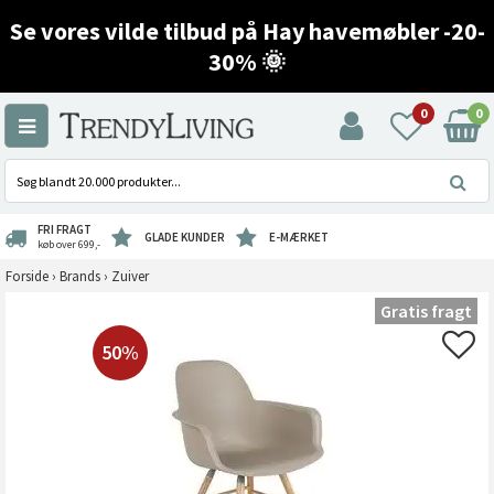
Se vores vilde tilbud på Hay havemøbler -20-
30% 🌞
0
0
FRI FRAGT
GLADE KUNDER
E-MÆRKET
køb over 699,-
Forside
›
Brands
›
Zuiver
Gratis fragt
50%